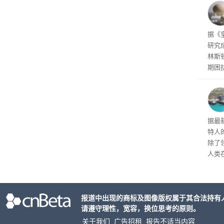
这三
任何
对其
据《
研究
林斯
期困
谜题
代鸟
的蛋
类或
据最
特人
除了
人类
发展
报道中出现的商标及图像版权属于其合法持有
请遵守理性，宽容，换位思考的原则。
关于我们
广告招租
报告不适当内容