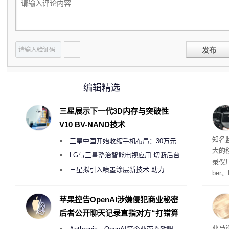
发布
编辑精选
三星展示下一代3D内存与突破性
V10 BV-NAND技术
移动
知名
三星中国开始收缩手机布局：30万元
大的
月销售额不达标门店 将被逐步清退
LG与三星整治智能电视应用 切断后台
录仪厂
偷偷共享带宽的违规行为
三星拟引入喷墨涂层新技术 助力
ber
Galaxy S27 Ultra进一步缩减镜头模组厚
识别摄
a获
度
苹果控告OpenAI涉嫌侵犯商业秘密
将原
后者公开聊天记录直指对方“打错算
系统
盘”
议 
亚马