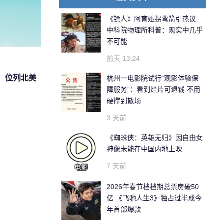
《镖人》阿育娅拐弯箭引热议
中科院物理所科普：现实中几乎
不可能
前天 13:24
），位列北美
杭州一电影院试行“观影体验保
障服务”：看到烂片可退钱 不用
硬撑到散场
3 天前
《蜘蛛侠：英雄无归》因自由女
神像未能在中国内地上映
7 天前
2026年春节档档期总票房破50
亿 《飞驰人生3》独占过半成今
年首部爆款