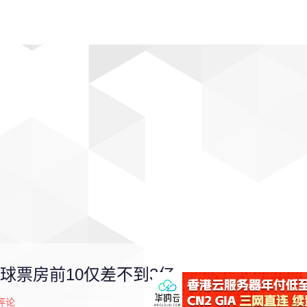
动漫
趣闻
科学
软件
主题
排行
全球票房前10仅差不到3亿
评论