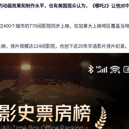
的动画效果和制作水平，也有美国观众认为，《哪吒2》让他对
400个城市的770间影院同步上映，在加拿大上映地区覆盖当地1
上映，排片规模达124间影院，也创下近20年华语影片排片纪录