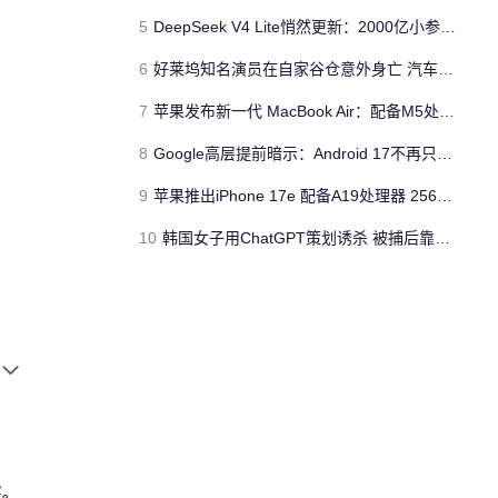
5
DeepSeek V4 Lite悄然更新：2000亿小参数性能逼近美国顶流
6
好莱坞知名演员在自家谷仓意外身亡 汽车搭电时突然自燃
7
苹果发布新一代 MacBook Air：配备M5处理器 性能、存储与 AI 全面升级 ​
8
Google高层提前暗示：Android 17不再只是操作系统
9
苹果推出iPhone 17e 配备A19处理器 256GB容量起步 刘海屏依旧
10
韩国女子用ChatGPT策划诱杀 被捕后靠清纯颜值粉丝暴涨50倍