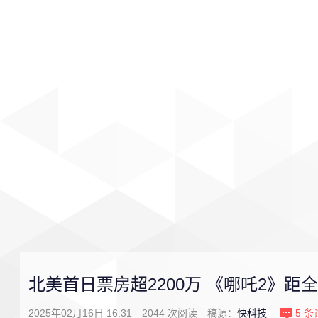
首页
影视
音乐
游戏
北美首日票房超2200万 《哪吒2》距
2025年02月16日 16:31
2044
次阅读
稿源：
快科技
5
条