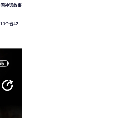
中国神话故事
0个省42
。