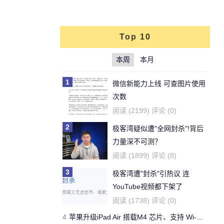
Top 10
本周
本月
1
微信新能力上线 可查图片使用
次数
阅读 (2199) 评论 (0)
2
极客湾疑似遭"全网封杀"!背后
力量深不可测？
阅读 (1899) 评论 (8)
3
极客湾遭"封杀"引热议 连
YouTube视频都下架了
阅读 (1738) 评论 (0)
4
苹果升级iPad Air 搭载M4 芯片、支持 Wi‑Fi 7 售价不变