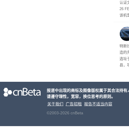
认证文
四款
26
金选
该机
多样
延续
Ter
特斯拉
造的先
选址
县，
公司
在社
疑问
报道中出现的商标及图像版权属于其合法持有
建筑”
请遵守理性，宽容，换位思考的原则。
超 1
关于我们
广告招租
报告不适当内容
©2003-2026 cnBeta