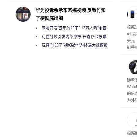
承担法律责任？
cho
型，
华为投诉余承东恶搞视频 反致竹知
间。
了梗彻底出圈
根据知
网友开发“云甩竹知了” 13万人听“余音
rc
绕梁”
利益分歧引发内部摩擦 长鑫存储被曝
美元
曾将华为驻场工程师驱逐出研发基地
玩具“竹知了”视频被华为终端大规模投
能手
诉下架
独占
实现
峰值
对主
存储
随着发
Wat
的信
为外
测亮
Wat
尺寸，
光银（P
式发
根据
Pyr