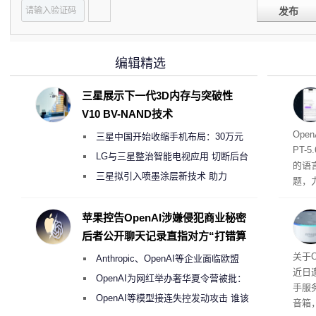
发布
编辑精选
三星展示下一代3D内存与突破性
V10 BV-NAND技术
算强
Ope
三星中国开始收缩手机布局：30万元
PT
月销售额不达标门店 将被逐步清退
LG与三星整治智能电视应用 切断后台
的语
偷偷共享带宽的违规行为
三星拟引入喷墨涂层新技术 助力
题，
Galaxy S27 Ultra进一步缩减镜头模组厚
降低
度
苹果控告OpenAI涉嫌侵犯商业秘密
后者公开聊天记录直指对方“打错算
盘”
美元
关于
Anthropic、OpenAI等企业面临欧盟
近日
《人工智能法案》全新执法权限审查
OpenAI为网红举办奢华夏令营被批：
手服
2000美元一晚 遭讽“反乌托邦”
OpenAI等模型接连失控发动攻击 谁该
音箱