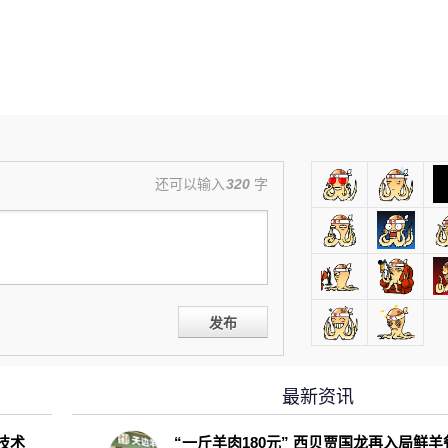
还可以输入
320
字
发布
最新资讯
D技术
“一斤羊肉180元” 西贝贾国龙再入局鲜羊