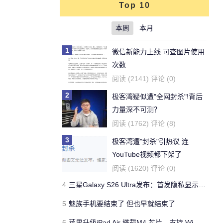
Top 10
本周
本月
1
微信新能力上线 可查图片使用
次数
阅读 (2141) 评论 (0)
2
极客湾疑似遭"全网封杀"!背后
力量深不可测？
阅读 (1762) 评论 (8)
3
极客湾遭"封杀"引热议 连
YouTube视频都下架了
阅读 (1620) 评论 (0)
4
三星Galaxy S26 Ultra发布：首发隐私显示屏、骁龙 8 Elite Gen 5与60W闪充
5
魅族手机要结束了 但也早就结束了
6
苹果升级iPad Air 搭载M4 芯片、支持 Wi‑Fi 7 售价不变