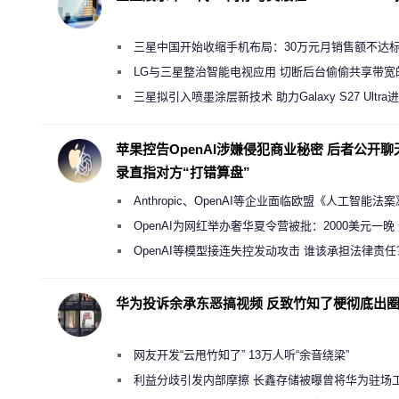
三星中国开始收缩手机布局：30万元月销售额不达
店 将被逐步清退
LG与三星整治智能电视应用 切断后台偷偷共享带宽
规行为
三星拟引入喷墨涂层新技术 助力Galaxy S27 Ultra
缩减镜头模组厚度
苹果控告OpenAI涉嫌侵犯商业秘密 后者公开聊
录直指对方“打错算盘”
Anthropic、OpenAI等企业面临欧盟《人工智能法
新执法权限审查
OpenAI为网红举办奢华夏令营被批：2000美元一晚
“反乌托邦”
OpenAI等模型接连失控发动攻击 谁该承担法律责任
华为投诉余承东恶搞视频 反致竹知了梗彻底出
网友开发“云甩竹知了” 13万人听“余音绕梁”
利益分歧引发内部摩擦 长鑫存储被曝曾将华为驻场