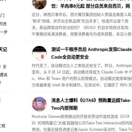
饮：羊肉串8元起 部分店员来自西贝，网
友：更贵了？
近日，继西贝事件后，西贝餐饮集团创始人贾国龙再度入局
标门
“鲜羊”领域，并开出全新品牌“天边羊多”。恰逢开业首个周
的违
末，新品牌首店的状况如何？《BUG》栏目实地探访发现：
进一步
午餐期间坐满消费者，用餐消费者均为成年顾客，未见小朋
友前来用餐，与西贝客群形成鲜明对比。
天记
测试一千程序员后 Anthropic发现Claude
Code全自动更安全
时代变了，自动模式比人工审批还安全了。昨日，Anthropi
案》全
宣布，从 8 月 14 日起，自动模式将成为 Claude Code 中 P
 遭讽
o、Max 和 Team 用户的默认权限模式。自动模式使用单独
？
分类器审查 shell 命令和操作。在测试中，它捕获了 89% 
危险命令，而人类手动批准只捕获了 14%。看起来，现在
Agent 工具在基础设施层的防御机制已经相对成熟，足以让
圈
消息人士爆料《GTA6》预购量远超Take-
方有底气将 Auto 模式设为默认，以追求极致的开发效率。
Two内部预期
Rockstar Games即将推出的开放世界动作冒险游戏《GTA
6》的预购量已“大幅”超越母公司Take-Two Interactive的内
工程
预测。在最近接受调查记者Jason Schreier采访时，Take-T