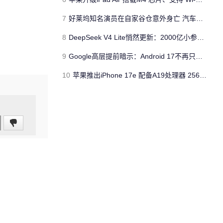
7
好莱坞知名演员在自家谷仓意外身亡 汽车搭电时突然自燃
8
DeepSeek V4 Lite悄然更新：2000亿小参数性能逼近美国顶流
9
Google高层提前暗示：Android 17不再只是操作系统
10
苹果推出iPhone 17e 配备A19处理器 256GB容量起步 刘海屏依旧