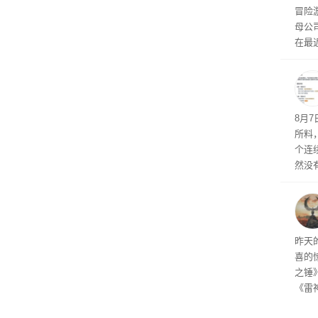
冒险
气将
母公司T
发效
在最近
时，Ta
ss 
悄悄
8月
所料
个连
然没
就开
有品
着—
线了
昨天
喜的
之锤
《雷
mes