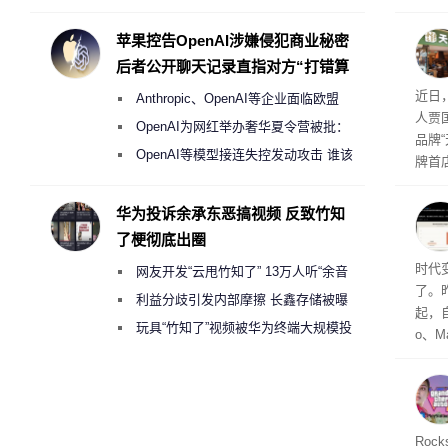
Galaxy S27 Ultra进一步缩减镜头模组厚
度
苹果控告OpenAI涉嫌侵犯商业秘密
后者公开聊天记录直指对方“打错算
盘”
肉串
近日
Anthropic、OpenAI等企业面临欧盟
人贾
《人工智能法案》全新执法权限审查
OpenAI为网红举办奢华夏令营被批：
品牌
2000美元一晚 遭讽“反乌托邦”
OpenAI等模型接连失控发动攻击 谁该
牌首
承担法律责任？
访发
者均
华为投诉余承东恶搞视频 反致竹知
与西
了梗彻底出圈
Co
时代
网友开发“云甩竹知了” 13万人听“余音
了。昨
绕梁”
利益分歧引发内部摩擦 长鑫存储被曝
起，自
曾将华为驻场工程师驱逐出研发基地
玩具“竹知了”视频被华为终端大规模投
o、M
诉下架
自动模
和操
命令
起来，
期
Roc
防御