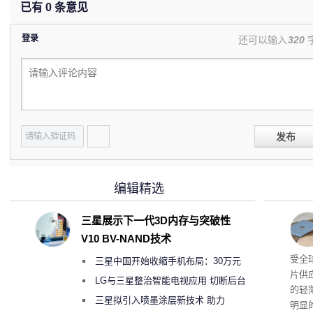
已有
0
条意见
登录
还可以输入
320
发布
编辑精选
三星展示下一代3D内存与突破性
V10 BV-NAND技术
交货
受全
三星中国开始收缩手机布局：30万元
片供
月销售额不达标门店 将被逐步清退
LG与三星整治智能电视应用 切断后台
的轻薄
偷偷共享带宽的违规行为
三星拟引入喷墨涂层新技术 助力
明显