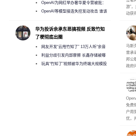
《人工智能法案》全新执法权限审查
OpenAI为网红举办奢华夏令营被批：
游”
2000美元一晚 遭讽“反乌托邦”
OpenAI等模型接连失控发动攻击 谁该
动获
承担法律责任？
府将
育旅
华为投诉余承东恶搞视频 反致竹知
行动
了梗彻底出圈
果 
马斯克
网友开发“云甩竹知了” 13万人听“余音
曾承
绕梁”
利益分歧引发内部摩擦 长鑫存储被曝
邦公
曾将华为驻场工程师驱逐出研发基地
玩具“竹知了”视频被华为终端大规模投
政府
诉下架
显示
称的
也无
Ope
免费侧
户用到
优，
免费侧
本对话