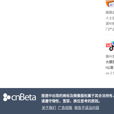
钮用
型大
据路
人士
源A
门产
据A
大模型
I公
ce 
元/百
万to
出分辨
报道中出现的商标及图像版权属于其合法持有
请遵守理性，宽容，换位思考的原则。
关于我们
广告招租
报告不适当内容