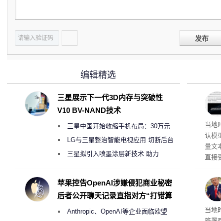
发布
编辑精选
三星展示下一代3D内存与突破性
V10 BV-NAND技术
Op
当地时
三星中国开始收缩手机布局：30万元
认模型
月销售额不达标门店 将被逐步清退
LG与三星整治智能电视应用 切断后台
量文
偷偷共享带宽的违规行为
三星拟引入喷墨涂层新技术 助力
直接
Galaxy S27 Ultra进一步缩减镜头模组厚
布计
幅较
度
苹果控告OpenAI涉嫌侵犯商业秘密
后者公开聊天记录直指对方“打错算
盘”
育旅
当地
Anthropic、OpenAI等企业面临欧盟
签署