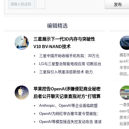
发布
编辑精选
三星展示下一代3D内存与突破性
V10 BV-NAND技术
电
据彭
三星中国开始收缩手机布局：30万元
ace
月销售额不达标门店 将被逐步清退
LG与三星整治智能电视应用 切断后台
半导
偷偷共享带宽的违规行为
三星拟引入喷墨涂层新技术 助力
供应
Galaxy S27 Ultra进一步缩减镜头模组厚
赖利·
开会
度
苹果控告OpenAI涉嫌侵犯商业秘密
取“
后者公开聊天记录直指对方“打错算
的电
盘”
全退
一款
Anthropic、OpenAI等企业面临欧盟
ea
《人工智能法案》全新执法权限审查
OpenAI为网红举办奢华夏令营被批：
原本
2000美元一晚 遭讽“反乌托邦”
OpenAI等模型接连失控发动攻击 谁该
玩家