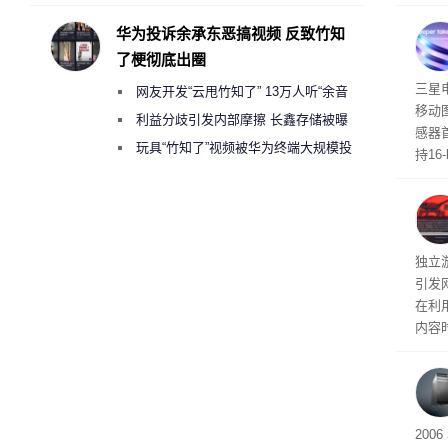
承担法律责任？
过，
入仅剩
华为投诉余承东恶搞视频 反致竹知
了梗彻底出圈
传感
三星
网友开发“云甩竹知了” 13万人听“余音
移动
绕梁”
利益分歧引发内部摩擦 长鑫存储被曝
感器
曾将华为驻场工程师驱逐出研发基地
玩具“竹知了”视频被华为终端大规模投
持16
诉下架
光拍
文档
独立游
引发
在利用
内容
tage 
有五
200