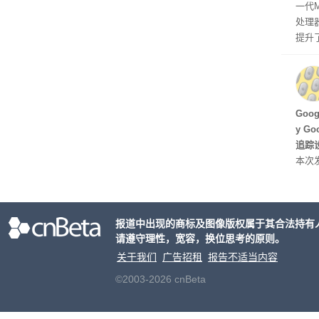
一代
处理器
提升
C 架
型，原
ss 
Hu
Goo
y G
追踪设
本次发
列手机
新硬
果Air
报道中出现的商标及图像版权属于其合法持有
摩托罗
请遵守理性，宽容，换位思考的原则。
开正
关于我们
广告招租
报告不适当内容
©2003-2026 cnBeta