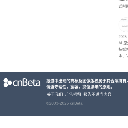
式时
似然
202
AI 
技媒
杀手”
报道中出现的商标及图像版权属于其合法持有
请遵守理性，宽容，换位思考的原则。
关于我们
广告招租
报告不适当内容
©2003-2026 cnBeta