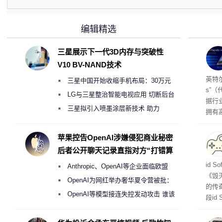
编辑精选
三星展示下一代3D内存与突破性
V10 BV-NAND技术
256
英特尔
三星中国开始收缩手机布局：30万元
s”（
月销售额不达标门店 将被逐步清退
LG与三星整治智能电视应用 切断后台
据行
偷偷共享带宽的违规行为
三星拟引入喷墨涂层新技术 助力
拥有高
Galaxy S27 Ultra进一步缩减镜头模组厚
在直接
务器
度
苹果控告OpenAI涉嫌侵犯商业秘密
后者公开聊天记录直指对方“打错算
盘”
战士
id 
Anthropic、OpenAI等企业面临欧盟
《毁
《人工智能法案》全新执法权限审查
OpenAI为网红举办奢华夏令营被批：
的传
2000美元一晚 遭讽“反乌托邦”
OpenAI等模型接连失控发动攻击 谁该
段id
承担法律责任？
灭战