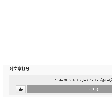
对文章打分
Style XP 2.16+StyleXP 2.1x 
0
0 (0%)
(undefined%)