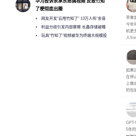
华为投诉余承东恶搞视频 反致竹知
了梗彻底出圈
苹果首
网友开发“云甩竹知了” 13万人听“余音
今年
绕梁”
利益分歧引发内部摩擦 长鑫存储被曝
机更
曾将华为驻场工程师驱逐出研发基地
玩具“竹知了”视频被华为终端大规模投
人So
诉下架
Ul
蓝色设
ra
生产
如果
在停
上做
的包
如官方
初停
题
GPT
5年
mitri