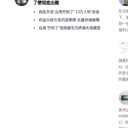
了梗彻底出圈
RTX
在当
网友开发“云甩竹知了” 13万人听“余音
下，
绕梁”
利益分歧引发内部摩擦 长鑫存储被曝
到一
曾将华为驻场工程师驱逐出研发基地
玩具“竹知了”视频被华为终端大规模投
福利活
诉下架
英伟
州格
家提供
卡（F
户面
随着科
这一
ey
（Veri
的安全
的最新
失。研
内存
以利用
并窃取
SD
英伟达
在线
态
AR
件是
C）
软件