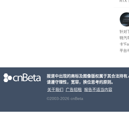
RTX
年晚
将到
的技
起售
针对
特汽
卡“F
平台
为2
车的
报道中出现的商标及图像版权属于其合法持有
请遵守理性，宽容，换位思考的原则。
关于我们
广告招租
报告不适当内容
©2003-2026 cnBeta