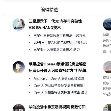
编辑精选
三星展示下一代3D内存与突破性
V10 BV-NAND技术
Ter
特斯拉
三星中国开始收缩手机布局：30万元
造的先
月销售额不达标门店 将被逐步清退
LG与三星整治智能电视应用 切断后台
选址
偷偷共享带宽的违规行为
三星拟引入喷墨涂层新技术 助力
县，
Galaxy S27 Ultra进一步缩减镜头模组厚
公司
在社
度
苹果控告OpenAI涉嫌侵犯商业秘密
疑问
后者公开聊天记录直指对方“打错算
建筑”
盘”
患
据科技
Anthropic、OpenAI等企业面临欧盟
超 1
反映，
《人工智能法案》全新执法权限审查
OpenAI为网红举办奢华夏令营被批：
运行F
2000美元一晚 遭讽“反乌托邦”
OpenAI等模型接连失控发动攻击 谁该
ot
承担法律责任？
损坏
华为投诉余承东恶搞视频 反致竹知