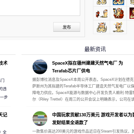
发布
最新资讯
D技术
SpaceX拟在德州建建天然气电厂 为
Terafab芯片厂供电
据彭博社消息及SpaceX本周公开表态，SpaceX计划在德克
标门
萨斯州为其拟建的Terafab半导体工厂建造天然气发电厂以
的违
障电力供应。SpaceX能源与数据中心开发负责人赖利·特雷
进一步
尔（Riley Trettel）在周三的公开会议上明确表示，公司在
项目中将采取“自备电力”的模式，并配备规模极其庞大的电
阵列。
天记
中国玩家贡献130万美元 游戏开发者以为
发财结果全退款了
一款售价高达200美元的游戏作品近日在Steam引发热议，
案》全