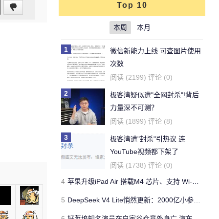
Top 10
本周
本月
1
微信新能力上线 可查图片使用
次数
阅读 (2199) 评论 (0)
2
极客湾疑似遭"全网封杀"!背后
力量深不可测？
阅读 (1899) 评论 (8)
3
极客湾遭"封杀"引热议 连
YouTube视频都下架了
阅读 (1738) 评论 (0)
4
苹果升级iPad Air 搭载M4 芯片、支持 Wi‑Fi 7 售价不变
5
DeepSeek V4 Lite悄然更新：2000亿小参数性能逼近美国顶流
6
好莱坞知名演员在自家谷仓意外身亡 汽车搭电时突然自燃