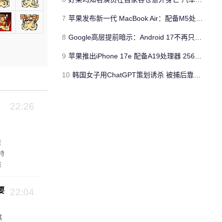
7
苹果发布新一代 MacBook Air：配备M5处理器 性能、存储与 AI 全面升级 ​
8
Google高层提前暗示：Android 17不再只是操作系统
9
苹果推出iPhone 17e 配备A19处理器 256GB容量起步 刘海屏依旧
10
韩国女子用ChatGPT策划诱杀 被捕后靠清纯颜值粉丝暴涨50倍
22:26
保
特
该
池
要
22:04
其