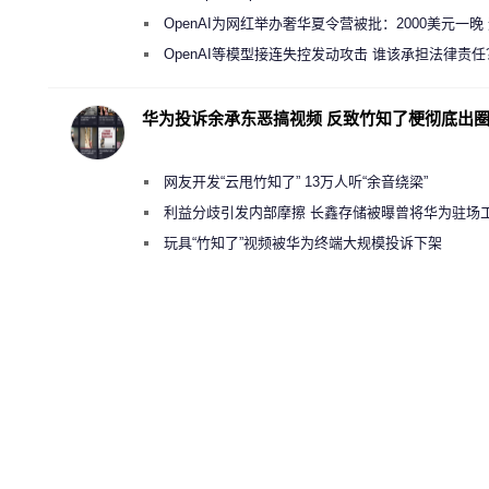
新执法权限审查
OpenAI为网红举办奢华夏令营被批：2000美元一晚
“反乌托邦”
OpenAI等模型接连失控发动攻击 谁该承担法律责任
华为投诉余承东恶搞视频 反致竹知了梗彻底出
网友开发“云甩竹知了” 13万人听“余音绕梁”
利益分歧引发内部摩擦 长鑫存储被曝曾将华为驻场
师驱逐出研发基地
玩具“竹知了”视频被华为终端大规模投诉下架