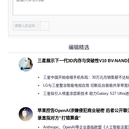
编辑精选
三星展示下一代3D内存与突破性V10 BV-NAN
三星中国开始收缩手机布局：30万元月销售额不达
店 将被逐步清退
LG与三星整治智能电视应用 切断后台偷偷共享带宽
规行为
三星拟引入喷墨涂层新技术 助力Galaxy S27 Ultra
缩减镜头模组厚度
苹果控告OpenAI涉嫌侵犯商业秘密 后者公开聊
录直指对方“打错算盘”
Anthropic、OpenAI等企业面临欧盟《人工智能法