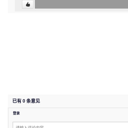
0
(undefined%)
已有
0
条意见
登录