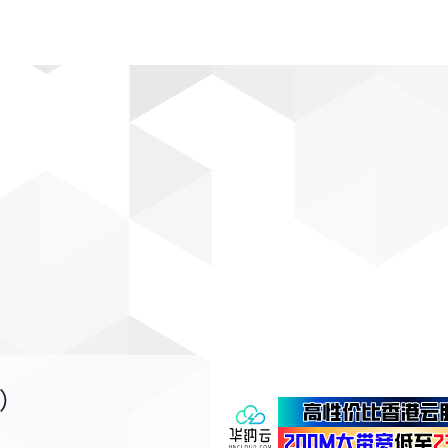
动漫
趣闻
科学
软件
主题
排行
0）