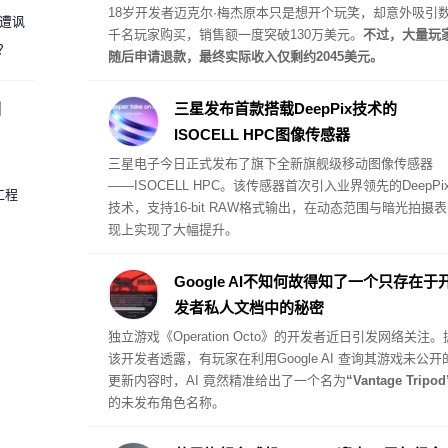
18岁开发者迈克尔·梅杰原本只是想开个玩笑，却意外吸引
 遭讽
千名玩家购买，销售额一度突破130万美元。
不过，大量玩
？
随后申请退款，最终实际收入仅剩约2045美元。
圈
三星发布首款搭载DeepPix技术的
ISOCELL HPC图像传感器
三星电子今日正式发布了旗下全新旗舰级移动图像传感器
——
ISOCELL HPC
。该传感器首次引入业界领先的DeepPi
工程
技术，支持16-bit RAW格式输出，在动态范围与暗光拍摄表
现上实现了大幅提升。
Google AI不知何故得知了一个只存在于
发者私人文档中的秘密
独立游戏《Operation Octo》的开发者近日引发网络关注。
该开发者透露，有玩家在利用Google AI 查询其游戏未公开
更新内容时，AI 竟然精准给出了一个名为
“Vantage Tripod
的未发布角色名称。