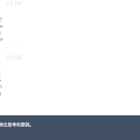
21:09
配
ac
转
 P
21:08
发
a
i
将
拉
换位思考的原则。