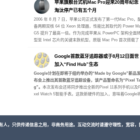
苹果旗舰台式机Mac Pro迎来20周年纪念
淘汰停产已有五个月
2006 年 8 月 7 日，苹果公司正式发布了第一代
Mac Pro
，
备两颗双核 64 位 Xeon 处理器，性能比其取代的 Power M
G5 提升了最高一倍。作为完成苹果从 PowerPC 架构全面
型至 Intel 芯片的关键末款机型，原版 Mac Pro 首次搭载了
CI Express 扩展槽，起步售价为 2499 美元。
Google首款蓝牙追踪器或于8月12日面世
加入“Find Hub”生态
Google计划在即将于纽约举办的“Made by Google”新品
布会上推出其首款蓝牙追踪设备，该产品暂命名为“Pixel T
g”。
本次发布会还将同步推出全新的Pixel 11系列手机以及P
xel Watch 5智能手表。这款新硬件的加入，意味着Google
直接与苹果AirTag 2、三星Galaxy SmartTag 2以及摩托罗
Moto Tag 2等主流蓝牙追踪器展开正面竞争。
有人，只供传递信息之用，非商务用途。互动交流时请遵守理性，宽容，