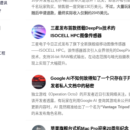
18岁开发者迈克尔·梅杰原本只是想开个玩笑，却意外吸引
 遭讽
千名玩家购买，销售额一度突破130万美元。
不过，大量玩
？
随后申请退款，最终实际收入仅剩约2045美元。
圈
三星发布首款搭载DeepPix技术的
ISOCELL HPC图像传感器
三星电子今日正式发布了旗下全新旗舰级移动图像传感器
——
ISOCELL HPC
。该传感器首次引入业界领先的DeepPi
工程
技术，支持16-bit RAW格式输出，在动态范围与暗光拍摄表
现上实现了大幅提升。
Google AI不知何故得知了一个只存在于
发者私人文档中的秘密
独立游戏《Operation Octo》的开发者近日引发网络关注。
该开发者透露，有玩家在利用Google AI 查询其游戏未公开
更新内容时，AI 竟然精准给出了一个名为
“Vantage Tripod
的未发布角色名称。
苹果旗舰台式机Mac Pro迎来20周年纪念