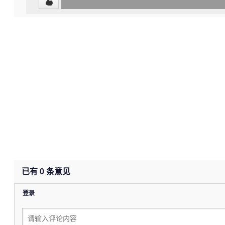
0
(undefined%)
已有
0
条意见
登录