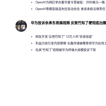
新执法权限审查
OpenAI为网红举办奢华夏令营被批：2000美元一晚
“反乌托邦”
OpenAI等模型接连失控发动攻击 谁该承担法律责任
华为投诉余承东恶搞视频 反致竹知了梗彻底出
网友开发“云甩竹知了” 13万人听“余音绕梁”
利益分歧引发内部摩擦 长鑫存储被曝曾将华为驻场
师驱逐出研发基地
玩具“竹知了”视频被华为终端大规模投诉下架