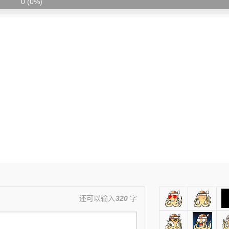
0 (0%)
还可以输入
320
字