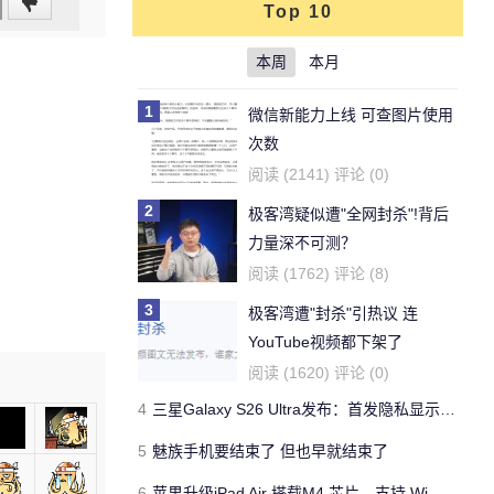
Top 10
本周
本月
1
微信新能力上线 可查图片使用
次数
阅读 (2141) 评论 (0)
2
极客湾疑似遭"全网封杀"!背后
力量深不可测？
阅读 (1762) 评论 (8)
3
极客湾遭"封杀"引热议 连
YouTube视频都下架了
阅读 (1620) 评论 (0)
4
三星Galaxy S26 Ultra发布：首发隐私显示屏、骁龙 8 Elite Gen 5与60W闪充
5
魅族手机要结束了 但也早就结束了
6
苹果升级iPad Air 搭载M4 芯片、支持 Wi‑Fi 7 售价不变