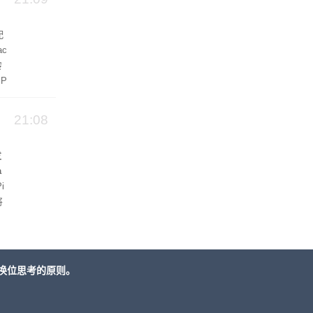
配
ac
转
 P
21:08
发
a
i
将
拉
换位思考的原则。