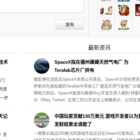
发布
最新资讯
D技术
SpaceX拟在德州建建天然气电厂 为
Terafab芯片厂供电
据彭博社消息及SpaceX本周公开表态，SpaceX计划在德克
标门
萨斯州为其拟建的Terafab半导体工厂建造天然气发电厂以
的违
障电力供应。SpaceX能源与数据中心开发负责人赖利·特雷
进一步
尔（Riley Trettel）在周三的公开会议上明确表示，公司在
项目中将采取“自备电力”的模式，并配备规模极其庞大的电
阵列。
天记
中国玩家贡献130万美元 游戏开发者以为
发财结果全退款了
一款售价高达200美元的游戏作品近日在Steam引发热议，
案》全