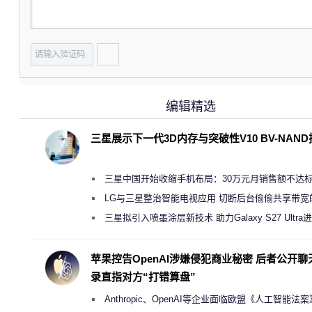
编辑精选
三星展示下一代3D内存与突破性V10 BV-NAN
三星中国开始收缩手机布局：30万元月销售额不达
店 将被逐步清退
LG与三星整治智能电视应用 切断后台偷偷共享带宽
规行为
三星拟引入喷墨涂层新技术 助力Galaxy S27 Ultra
缩减镜头模组厚度
苹果控告OpenAI涉嫌侵犯商业秘密 后者公开聊
录直指对方“打错算盘”
Anthropic、OpenAI等企业面临欧盟《人工智能法