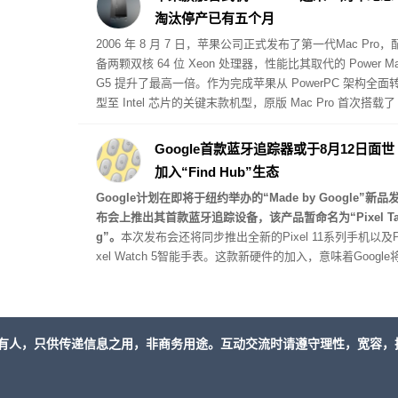
淘汰停产已有五个月
2006 年 8 月 7 日，苹果公司正式发布了第一代
Mac Pro
，
备两颗双核 64 位 Xeon 处理器，性能比其取代的 Power M
G5 提升了最高一倍。作为完成苹果从 PowerPC 架构全面
型至 Intel 芯片的关键末款机型，原版 Mac Pro 首次搭载了
CI Express 扩展槽，起步售价为 2499 美元。
Google首款蓝牙追踪器或于8月12日面世
加入“Find Hub”生态
Google计划在即将于纽约举办的“Made by Google”新品
布会上推出其首款蓝牙追踪设备，该产品暂命名为“Pixel T
g”。
本次发布会还将同步推出全新的Pixel 11系列手机以及P
xel Watch 5智能手表。这款新硬件的加入，意味着Google
直接与苹果AirTag 2、三星Galaxy SmartTag 2以及摩托罗
Moto Tag 2等主流蓝牙追踪器展开正面竞争。
有人，只供传递信息之用，非商务用途。互动交流时请遵守理性，宽容，