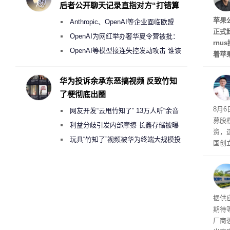
后者公开聊天记录直指对方“打错算
盘”
任
苹果
Anthropic、OpenAI等企业面临欧盟
正式
《人工智能法案》全新执法权限审查
OpenAI为网红举办奢华夏令营被批：
rn
2000美元一晚 遭讽“反乌托邦”
OpenAI等模型接连失控发动攻击 谁该
着苹
承担法律责任？
资料显
布斯
华为投诉余承东恶搞视频 反致竹知
至20
了梗彻底出圈
长已达
室一
8月
网友开发“云甩竹知了” 13万人听“余音
天，
募股
行官
绕梁”
利益分歧引发内部摩擦 长鑫存储被曝
资，
曾将华为驻场工程师驱逐出研发基地
玩具“竹知了”视频被华为终端大规模投
国创
诉下架
信息
由马
向Co
斯》
三星
据供
估值
期待
厂商