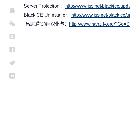
Server Protection ：
http://www.iss.net/blackice/up
BlackICE Uninstaller：
http://www.iss.net/blackice
"吕达嵘"通用汉化包：
http://www.hanzify.org/?Go=