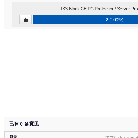
ISS BlackICE PC Protection/ Server Pro
2 (100%)
已有
0
条意见
登录