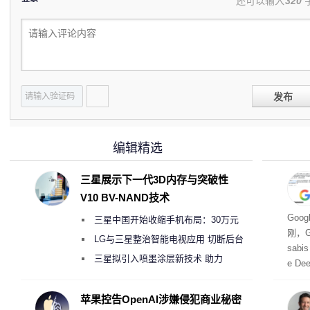
还可以输入
320
发布
编辑精选
三星展示下一代3D内存与突破性
V10 BV-NAND技术
业
Goo
三星中国开始收缩手机布局：30万元
刚，Go
月销售额不达标门店 将被逐步清退
LG与三星整治智能电视应用 切断后台
sab
偷偷共享带宽的违规行为
三星拟引入喷墨涂层新技术 助力
e De
Galaxy S27 Ultra进一步缩减镜头模组厚
家。
度
苹果控告OpenAI涉嫌侵犯商业秘密