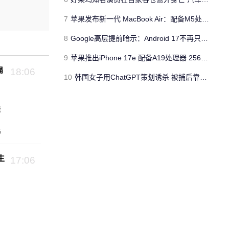
7
苹果发布新一代 MacBook Air：配备M5处理器 性能、存储与 AI 全面升级 ​
8
Google高层提前暗示：Android 17不再只是操作系统
9
苹果推出iPhone 17e 配备A19处理器 256GB容量起步 刘海屏依旧
扁
18:06
10
韩国女子用ChatGPT策划诱杀 被捕后靠清纯颜值粉丝暴涨50倍
能
5
生
17:06