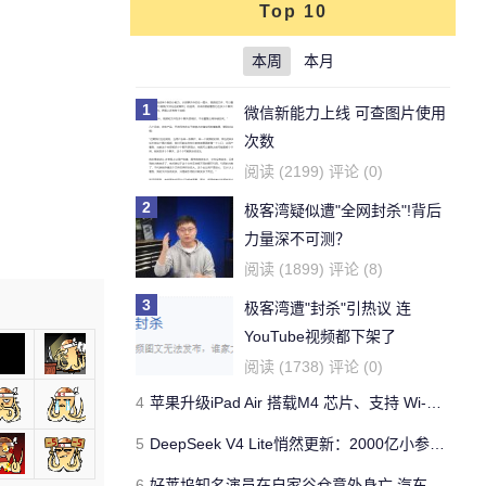
Top 10
本周
本月
1
微信新能力上线 可查图片使用
次数
阅读 (2199) 评论 (0)
2
极客湾疑似遭"全网封杀"!背后
力量深不可测？
阅读 (1899) 评论 (8)
3
极客湾遭"封杀"引热议 连
YouTube视频都下架了
阅读 (1738) 评论 (0)
4
苹果升级iPad Air 搭载M4 芯片、支持 Wi‑Fi 7 售价不变
5
DeepSeek V4 Lite悄然更新：2000亿小参数性能逼近美国顶流
6
好莱坞知名演员在自家谷仓意外身亡 汽车搭电时突然自燃