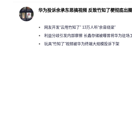
华为投诉余承东恶搞视频 反致竹知了梗彻底出
网友开发“云甩竹知了” 13万人听“余音绕梁”
利益分歧引发内部摩擦 长鑫存储被曝曾将华为驻场
师驱逐出研发基地
玩具“竹知了”视频被华为终端大规模投诉下架