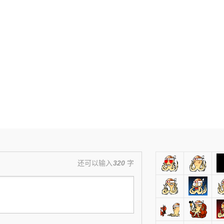
还可以输入
320
字