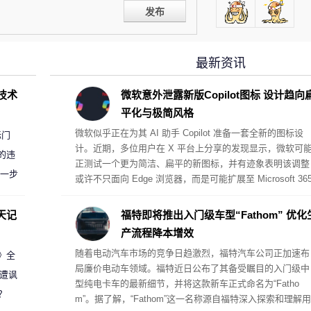
发布
最新资讯
D技术
微软意外泄露新版Copilot图标 设计趋向
平化与极简风格
微软似乎正在为其 AI 助手 Copilot 准备一套全新的图标设
标门
计。近期，多位用户在 X 平台上分享的发现显示，微软可
的违
正测试一个更为简洁、扁平的新图标，并有迹象表明该调整
进一步
或许不只面向 Edge 浏览器，而是可能扩展至 Microsoft 36
等更多产品。
天记
福特即将推出入门级车型“Fathom” 优化
产流程降本增效
随着电动汽车市场的竞争日趋激烈，福特汽车公司正加速布
案》全
局廉价电动车领域。福特近日公布了其备受瞩目的入门级中
 遭讽
型纯电卡车的最新细节，并将这款新车正式命名为“Fatho
？
m”。据了解，“Fathom”这一名称源自福特深入探索和理解用