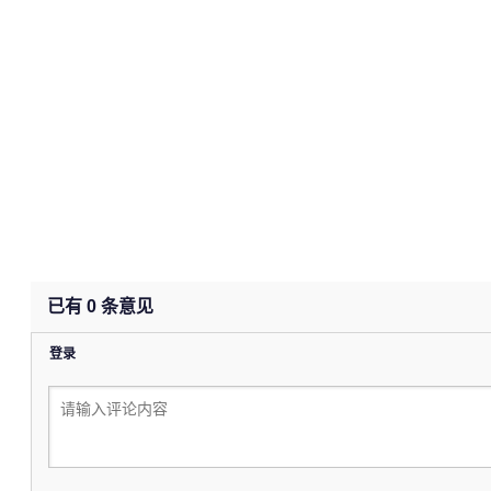
已有
0
条意见
登录