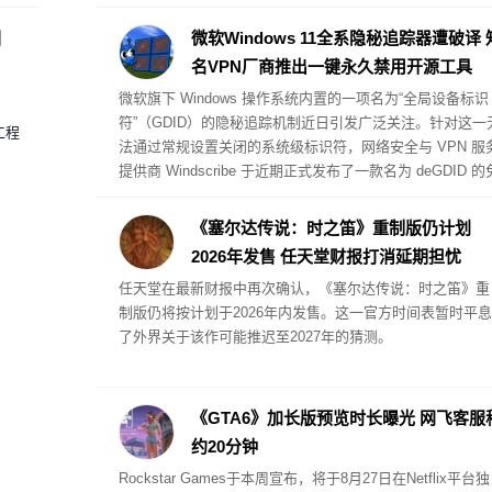
户真实用车需求的努力。
圈
微软Windows 11全系隐秘追踪器遭破译 
名VPN厂商推出一键永久禁用开源工具
微软旗下 Windows 操作系统内置的一项名为“全局设备标识
符”（GDID）的隐秘追踪机制近日引发广泛关注。针对这一
工程
法通过常规设置关闭的系统级标识符，网络安全与 VPN 服
提供商 Windscribe 于近期正式发布了一款名为 deGDID 的
费开源工具，宣称可帮助用户彻底清除该标识符并永久阻止
其重新生成。
《塞尔达传说：时之笛》重制版仍计划
2026年发售 任天堂财报打消延期担忧
任天堂在最新财报中再次确认，《塞尔达传说：时之笛》重
制版仍将按计划于2026年内发售。这一官方时间表暂时平息
了外界关于该作可能推迟至2027年的猜测。
《GTA6》加长版预览时长曝光 网飞客服
约20分钟
Rockstar Games于本周宣布，将于8月27日在Netflix平台独