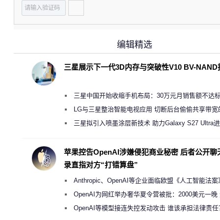
编辑精选
三星展示下一代3D内存与突破性V10 BV-NAN
三星中国开始收缩手机布局：30万元月销售额不达
店 将被逐步清退
LG与三星整治智能电视应用 切断后台偷偷共享带宽
规行为
三星拟引入喷墨涂层新技术 助力Galaxy S27 Ultra
缩减镜头模组厚度
苹果控告OpenAI涉嫌侵犯商业秘密 后者公开聊
录直指对方“打错算盘”
Anthropic、OpenAI等企业面临欧盟《人工智能法
新执法权限审查
OpenAI为网红举办奢华夏令营被批：2000美元一晚
“反乌托邦”
OpenAI等模型接连失控发动攻击 谁该承担法律责任