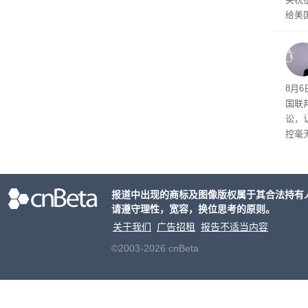
给美
其通
A）在
入的6
8月6
国联
讼，
控毫
报道中出现的商标及图像版权属于其合法持有
请遵守理性，宽容，换位思考的原则。
关于我们
广告招租
报告不适当内容
©2003-2026 cnBeta