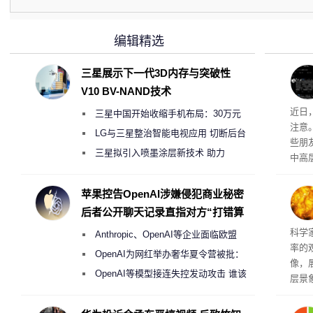
编辑精选
三星展示下一代3D内存与突破性
V10 BV-NAND技术
近日
三星中国开始收缩手机布局：30万元
注意
月销售额不达标门店 将被逐步清退
LG与三星整治智能电视应用 切断后台
些朋
偷偷共享带宽的违规行为
三星拟引入喷墨涂层新技术 助力
中高
Galaxy S27 Ultra进一步缩减镜头模组厚
度
苹果控告OpenAI涉嫌侵犯商业秘密
后者公开聊天记录直指对方“打错算
盘”
科学
Anthropic、OpenAI等企业面临欧盟
率的
《人工智能法案》全新执法权限审查
OpenAI为网红举办奢华夏令营被批：
像，
2000美元一晚 遭讽“反乌托邦”
OpenAI等模型接连失控发动攻击 谁该
层景
承担法律责任？
解。
然》