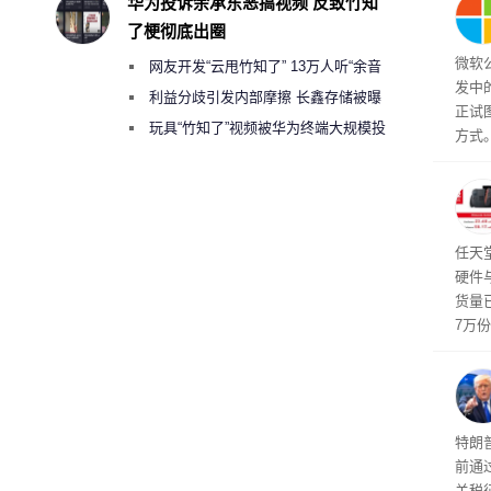
华为投诉余承东恶搞视频 反致竹知
了梗彻底出圈
微软
网友开发“云甩竹知了” 13万人听“余音
发中
绕梁”
利益分歧引发内部摩擦 长鑫存储被曝
正试
曾将华为驻场工程师驱逐出研发基地
玩具“竹知了”视频被华为终端大规模投
方式。
诉下架
行副总
a）
发工
注。
界》
任天
硬件
货量
7万
攀升
619
特朗
前通过
关税