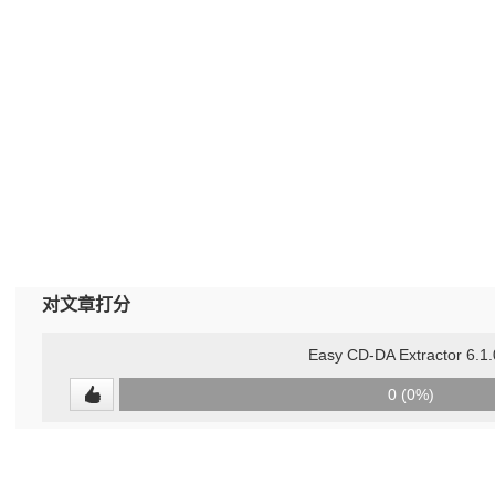
对文章打分
Easy CD-DA Extractor 6.1.
0
0 (0%)
(undefined%)