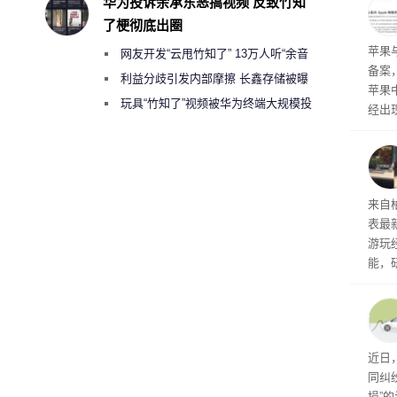
华为投诉余承东恶搞视频 反致竹知
前受
了梗彻底出圈
保持
了
苹果
网友开发“云甩竹知了” 13万人听“余音
备案
绕梁”
利益分歧引发内部摩擦 长鑫存储被曝
苹果
曾将华为驻场工程师驱逐出研发基地
玩具“竹知了”视频被华为终端大规模投
经出
诉下架
ac 
内窥
来自
表最
游玩
能，
球》
训练
近日
同纠
损”