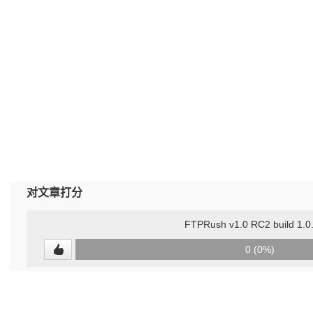
对文章打分
FTPRush v1.0 RC2 build 1.0
0
0 (0%)
(undefined%)