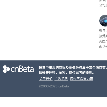
公司
先生
事故
给打
近日
接受
美国
面竞
有一
性。
报道中出现的商标及图像版权属于其合法持有
请遵守理性，宽容，换位思考的原则。
关于我们
广告招租
报告不适当内容
©2003-2026 cnBeta