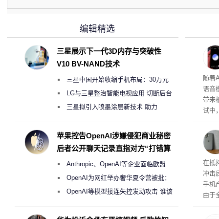
编辑精选
三星展示下一代3D内存与突破性
V10 BV-NAND技术
理”
随着A
三星中国开始收缩手机布局：30万元
语音
月销售额不达标门店 将被逐步清退
LG与三星整治智能电视应用 切断后台
带来
偷偷共享带宽的违规行为
三星拟引入喷墨涂层新技术 助力
试中，
Galaxy S27 Ultra进一步缩减镜头模组厚
的自
互的
度
苹果控告OpenAI涉嫌侵犯商业秘密
桌面
后者公开聊天记录直指对方“打错算
盘”
系列
在抵
Anthropic、OpenAI等企业面临欧盟
冲击
《人工智能法案》全新执法权限审查
OpenAI为网红举办奢华夏令营被批：
手机
2000美元一晚 遭讽“反乌托邦”
OpenAI等模型接连失控发动攻击 谁该
由于
承担法律责任？
本压
ne