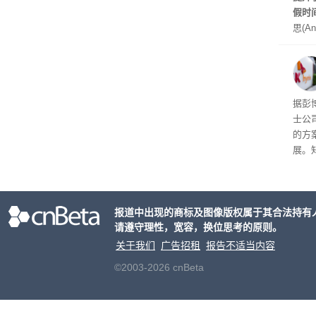
假时
思(An
位参
在7
了这
据彭
士公
的方
展。
接洽
交易
元
。
报道中出现的商标及图像版权属于其合法持有
片的
请遵守理性，宽容，换位思考的原则。
关于我们
广告招租
报告不适当内容
©2003-2026 cnBeta