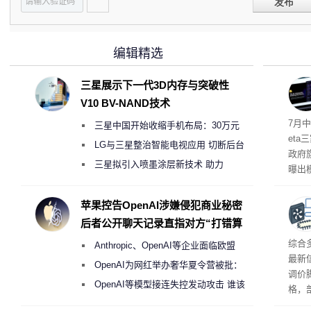
发布
编辑精选
三星展示下一代3D内存与突破性
V10 BV-NAND技术
7月中
三星中国开始收缩手机布局：30万元
et
月销售额不达标门店 将被逐步清退
LG与三星整治智能电视应用 切断后台
政府
偷偷共享带宽的违规行为
三星拟引入喷墨涂层新技术 助力
曝出
Galaxy S27 Ultra进一步缩减镜头模组厚
算下
度
苹果控告OpenAI涉嫌侵犯商业秘密
后者公开聊天记录直指对方“打错算
盘”
综合
Anthropic、OpenAI等企业面临欧盟
最新
《人工智能法案》全新执法权限审查
OpenAI为网红举办奢华夏令营被批：
调价
2000美元一晚 遭讽“反乌托邦”
OpenAI等模型接连失控发动攻击 谁该
格，
承担法律责任？
这次