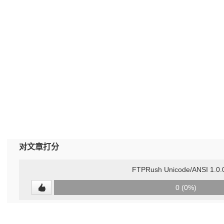
对文章打分
FTPRush Unicode/ANSI 1.0.
0
0 (0%)
(undefined%)