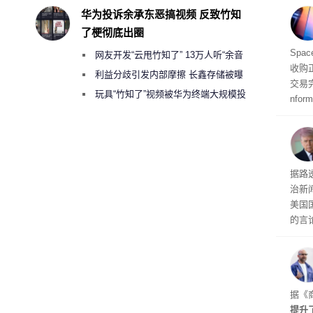
RA
华为投诉余承东恶搞视频 反致竹知
不断
了梗彻底出圈
品牌
Spa
网友开发“云甩竹知了” 13万人听“余音
收购
绕梁”
利益分歧引发内部摩擦 长鑫存储被曝
交易
曾将华为驻场工程师驱逐出研发基地
玩具“竹知了”视频被华为终端大规模投
nfo
诉下架
周四
周末
时间
交的
到倒
据路
议，对
治新闻
易预
美国
的言
争论
I行业
联邦
员已
是让
据《
其中
提升
提交