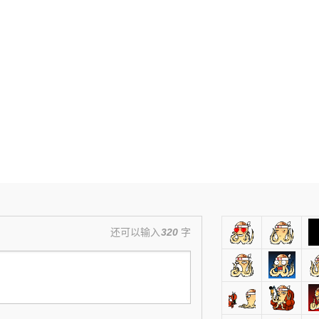
还可以输入
320
字