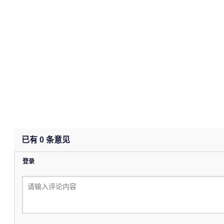
已有
0
条意见
登录