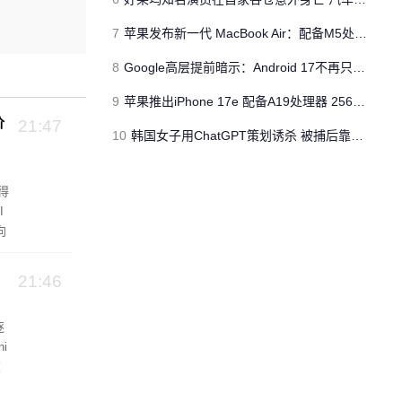
7
苹果发布新一代 MacBook Air：配备M5处理器 性能、存储与 AI 全面升级 ​
8
Google高层提前暗示：Android 17不再只是操作系统
9
苹果推出iPhone 17e 配备A19处理器 256GB容量起步 刘海屏依旧
价
21:47
10
韩国女子用ChatGPT策划诱杀 被捕后靠清纯颜值粉丝暴涨50倍
得
I
向
e
地
21:46
逐
i
在
，