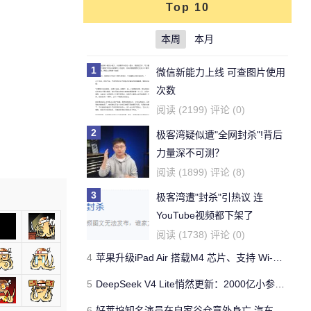
Top 10
本周
本月
1
微信新能力上线 可查图片使用
次数
阅读 (2199) 评论 (0)
2
极客湾疑似遭"全网封杀"!背后
力量深不可测？
阅读 (1899) 评论 (8)
3
极客湾遭"封杀"引热议 连
YouTube视频都下架了
阅读 (1738) 评论 (0)
4
苹果升级iPad Air 搭载M4 芯片、支持 Wi‑Fi 7 售价不变
5
DeepSeek V4 Lite悄然更新：2000亿小参数性能逼近美国顶流
6
好莱坞知名演员在自家谷仓意外身亡 汽车搭电时突然自燃