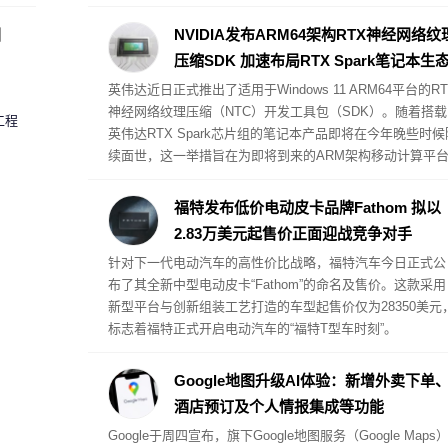
黑客可以利用该漏洞直接从 Chrome 内存中提取并窃取 Pas
key 密钥，进而控制受害者的在线账户。不过，实施此类攻
圈
NVIDIA发布ARM64架构RTX神经网络纹
的前提条件是受害者的 PC 设备必须已被注入恶意软件。
压缩SDK 加速布局RTX Spark笔记本生
英伟达近日正式推出了适用于Windows 11 ARM64平台的RT
神经网络纹理压缩（NTC）开发工具包（SDK）。随着搭载
工程
英伟达RTX Spark芯片组的笔记本产品即将在今年晚些时候
续面世，这一举措旨在为即将到来的ARM架构移动计算平
提供全面的技术支撑。
福特发布低价电动皮卡品牌Fathom 拟以
2.83万美元起售价正面迎战竞争对手
针对下一代电动汽车的高性价比战略，福特汽车今日正式公
布了其全新中型电动皮卡“Fathom”的命名及售价。这款采用
新型平台与创新组装工艺打造的车型起售价仅为28350美元
标志着福特正式开启电动汽车的“福特T型车时刻”。
Google地图升级AI体验：新增外卖下单
酒店预订及个人情报集成等功能
Google于周四宣布，旗下Google地图服务（Google Maps