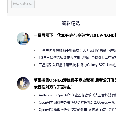
编辑精选
三星展示下一代3D内存与突破性V10 BV-NAN
三星中国开始收缩手机布局：30万元月销售额不达
店 将被逐步清退
LG与三星整治智能电视应用 切断后台偷偷共享带宽
规行为
三星拟引入喷墨涂层新技术 助力Galaxy S27 Ultra
缩减镜头模组厚度
苹果控告OpenAI涉嫌侵犯商业秘密 后者公开聊
录直指对方“打错算盘”
Anthropic、OpenAI等企业面临欧盟《人工智能法
新执法权限审查
OpenAI为网红举办奢华夏令营被批：2000美元一晚
“反乌托邦”
OpenAI等模型接连失控发动攻击 谁该承担法律责任