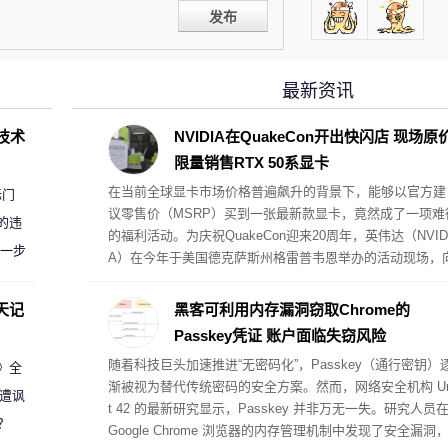
发布
最新资讯
D技术
NVIDIA在QuakeCon开出快闪店 现场原
限量销售RTX 50系显卡
在当前全球显卡市场价格普遍飙升的背景下，能够以官方建
标门
议零售价（MSRP）买到一张最新款显卡，竟然成了一项难
的违
的福利活动。为庆祝QuakeCon迎来20周年，英伟达（NVID
进一步
A）在今年于美国德克萨斯州格雷普韦恩举办的活动现场，
到场玩家提供了以原价购买RTX 5000系列公版显卡（Found
rs Edition）的特权。英伟达将这一现场销售活动命名为“实
天记
黑客可利用内存漏洞窃取Chrome的
核验优先购（Verified Priority Access IRL）”。
Passkey凭证 账户面临失窃风险
随着科技巨头加速推进“无密码化”，Passkey（通行密钥）
案》全
渐被视为替代传统密码的安全方案。然而，网络安全机构 Un
 遭讽
t 42 的最新研究显示，Passkey 并非万无一失。研究人员
？
Google Chrome 浏览器的内存管理机制中发现了安全漏洞