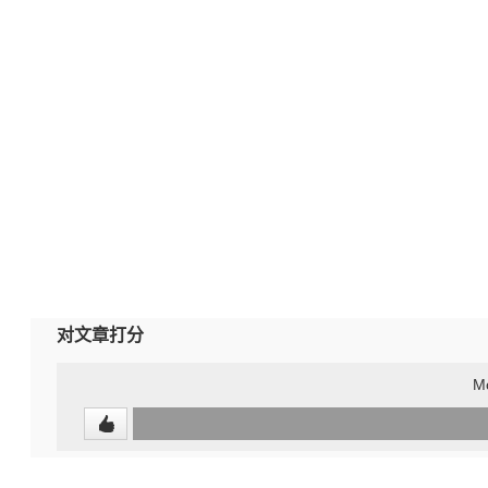
对文章打分
Mo
0
(undefined%)