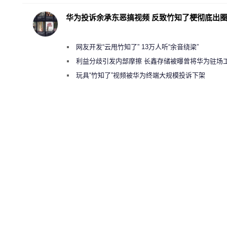
华为投诉余承东恶搞视频 反致竹知了梗彻底出
网友开发“云甩竹知了” 13万人听“余音绕梁”
利益分歧引发内部摩擦 长鑫存储被曝曾将华为驻场
师驱逐出研发基地
玩具“竹知了”视频被华为终端大规模投诉下架