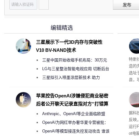
发布
编辑精选
三星展示下一代3D内存与突破性
V10 BV-NAND技术
Ter
特斯拉
三星中国开始收缩手机布局：30万元
造的先
月销售额不达标门店 将被逐步清退
LG与三星整治智能电视应用 切断后台
选址
偷偷共享带宽的违规行为
三星拟引入喷墨涂层新技术 助力
县，
Galaxy S27 Ultra进一步缩减镜头模组厚
公司
在社
度
苹果控告OpenAI涉嫌侵犯商业秘密
疑问
后者公开聊天记录直指对方“打错算
建筑”
盘”
患
据科技
Anthropic、OpenAI等企业面临欧盟
超 1
反映，
《人工智能法案》全新执法权限审查
OpenAI为网红举办奢华夏令营被批：
运行F
2000美元一晚 遭讽“反乌托邦”
OpenAI等模型接连失控发动攻击 谁该
ot