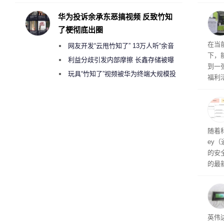
承担法律责任？
损坏
华为投诉余承东恶搞视频 反致竹知
了梗彻底出圈
RTX
在当
网友开发“云甩竹知了” 13万人听“余音
下，
绕梁”
利益分歧引发内部摩擦 长鑫存储被曝
到一
曾将华为驻场工程师驱逐出研发基地
玩具“竹知了”视频被华为终端大规模投
福利活
诉下架
英伟
州格
家提供
卡（F
户面
随着科
这一
ey
（Veri
的安全
的最新
失。研
内存
以利用
并窃取
SD
英伟达
在线