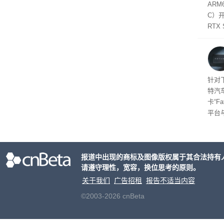
态
AR
件是
C）
软件
RTX
年晚
将到
的技
起售
针对
特汽
卡“F
平台
为2
车的
报道中出现的商标及图像版权属于其合法持有
请遵守理性，宽容，换位思考的原则。
关于我们
广告招租
报告不适当内容
©2003-2026 cnBeta