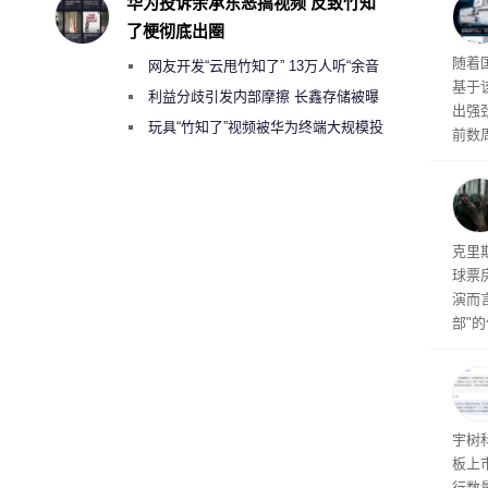
华为投诉余承东恶搞视频 反致竹知
0英
了梗彻底出圈
当地
传统
随着
网友开发“云甩竹知了” 13万人听“余音
斯顿
基于
保护
绕梁”
利益分歧引发内部摩擦 长鑫存储被曝
出强
曾将华为驻场工程师驱逐出研发基地
玩具“竹知了”视频被华为终端大规模投
前数周
诉下架
厂商七
限，
粒的D
频水
导演
克里
球票
演而
部"
侠三
士》
点合
宇树
板上市
行数量