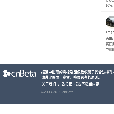
10%
8月
辆生
赛德
申报
双电
单电
持一致
报道中出现的商标及图像版权属于其合法持有
2mm
请遵守理性，宽容，换位思考的原则。
h。
关于我们
广告招租
报告不适当内容
©2003-2026 cnBeta