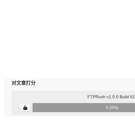
对文章打分
FTPRush v1.0.0 Build 61
0
0 (0%)
(undefined%)