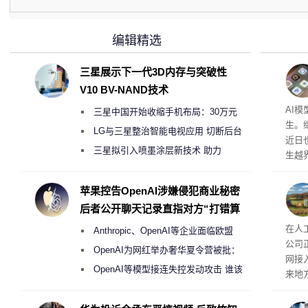
编辑精选
三星展示下一代3D内存与突破性
V10 BV-NAND技术
公司
AI
三星中国开始收缩手机布局：30万元
生。继 
月销售额不达标门店 将被逐步清退
LG与三星整治智能电视应用 切断后台
近日
偷偷共享带宽的违规行为
三星拟引入喷墨涂层新技术 助力
生越
Galaxy S27 Ultra进一步缩减镜头模组厚
科技
度
苹果控告OpenAI涉嫌侵犯商业秘密
后者公开聊天记录直指对方“打错算
盘”
26
在人
Anthropic、OpenAI等企业面临欧盟
公司
《人工智能法案》全新执法权限审查
OpenAI为网红举办奢华夏令营被批：
网接
2000美元一晚 遭讽“反乌托邦”
OpenAI等模型接连失控发动攻击 谁该
来地
承担法律责任？
企业
价，