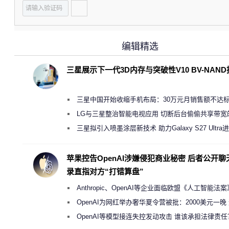
编辑精选
三星展示下一代3D内存与突破性V10 BV-NAN
三星中国开始收缩手机布局：30万元月销售额不达
店 将被逐步清退
LG与三星整治智能电视应用 切断后台偷偷共享带宽
规行为
三星拟引入喷墨涂层新技术 助力Galaxy S27 Ultra
缩减镜头模组厚度
苹果控告OpenAI涉嫌侵犯商业秘密 后者公开聊
录直指对方“打错算盘”
Anthropic、OpenAI等企业面临欧盟《人工智能法
新执法权限审查
OpenAI为网红举办奢华夏令营被批：2000美元一晚
“反乌托邦”
OpenAI等模型接连失控发动攻击 谁该承担法律责任