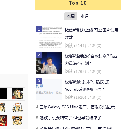
Top 10
本周
本月
1
微信新能力上线 可查图片使用
次数
阅读 (2141) 评论 (0)
2
极客湾疑似遭"全网封杀"!背后
力量深不可测？
阅读 (1762) 评论 (8)
3
极客湾遭"封杀"引热议 连
YouTube视频都下架了
阅读 (1620) 评论 (0)
4
三星Galaxy S26 Ultra发布：首发隐私显示屏、骁龙 8 Elite Gen 5与60W闪充
5
魅族手机要结束了 但也早就结束了
6
苹果升级iPad Air 搭载M4 芯片、支持 Wi‑Fi 7 售价不变