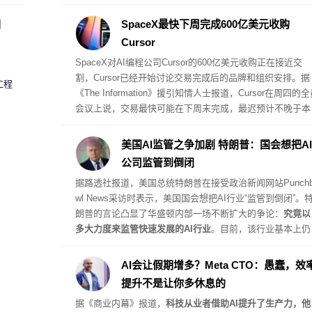
态仍在不断恶化，上游成本端的压力层层传导到品牌端，已
经几乎没有内部消化的空间。
圈
SpaceX最快下周完成600亿美元收购
Cursor
SpaceX对AI编程公司Cursor的600亿美元收购正在接近交
割，Cursor已经开始讨论交易完成后的品牌和组织安排。据
工程
《The Information》援引知情人士报道，Cursor在周四的
会议上说，交易最快可能在下周末完成，最迟预计不晚于本
月底，具体时间仍取决于监管审批。SpaceX在6月提交的文
件显示，双方已经签署换股并购协议，对Cursor的隐含估值
美国AI监管之争加剧 特朗普：国会想把AI
600亿美元，交易预计于第三季度完成。
公司监管到倒闭
据路透社报道，美国总统特朗普在接受政治新闻网站Punchb
wl News采访时表示，美国国会想把AI行业“监管到倒闭”。
朗普的言论凸显了华盛顿内部一场不断扩大的争论：
究竟以
多大力度来监管快速发展的AI行业
。目前，该行业基本上仍
是在没有新联邦法规约束的情况下发展。美国国会议员已提
出了
一系列尚未取得进展的方案
，其中一项法案
要求最强大
AI会让假期增多？Meta CTO：愚蠢，效
I模型的开发者提交模型进行独立安全审计
。
提升不是让你多休息的
据《商业内幕》报道，
科技从业者借助AI提升了生产力，他