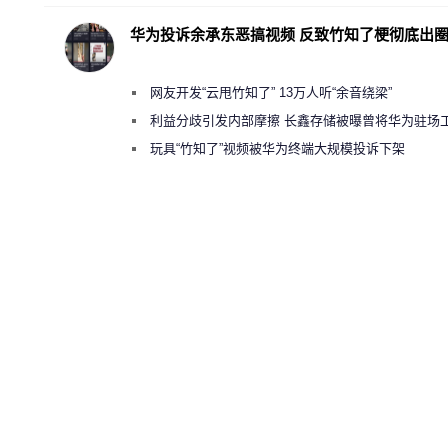
华为投诉余承东恶搞视频 反致竹知了梗彻底出
网友开发“云甩竹知了” 13万人听“余音绕梁”
利益分歧引发内部摩擦 长鑫存储被曝曾将华为驻场
师驱逐出研发基地
玩具“竹知了”视频被华为终端大规模投诉下架