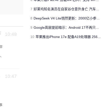
7
好莱坞知名演员在自家谷仓意外身亡 汽车搭电时突然自燃
8
DeepSeek V4 Lite悄然更新：2000亿小参数性能逼近美国顶流
9
Google高层提前暗示：Android 17不再只是操作系统
悄
10:48
10
苹果推出iPhone 17e 配备A19处理器 256GB容量起步 刘海屏依旧
头部
个
10:47
事