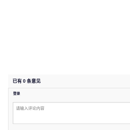
已有
0
条意见
登录