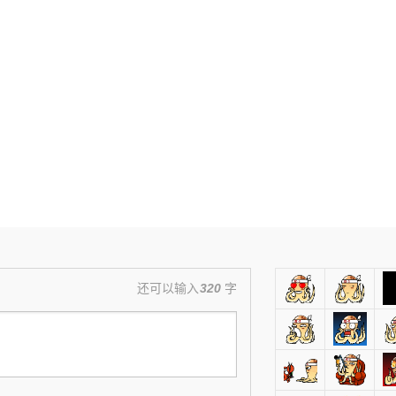
还可以输入
320
字