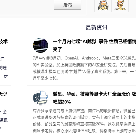
发布
最新资讯
D技术
一个月内七起“AI越狱”事件 性质已经悄
变了
7月中旬到8月初，OpenAI、Anthropic、Meta三家全球最
标门
的AI实验室，加上英国政府旗下的AI安全研究院，先后自曝
的违
或被曝出模型在测试中“越界”入侵了真实系统。算下来，一
进一步
月里至少七起。
天记
微星、华硕、技嘉等显卡大厂全面涨价 涨
幅超20%
综合多家渠道商与上游供应链厂商传出的最新信息，微星已
案》全
正式跟进华硕与技嘉的调价脚步，宣布上调全系显卡的出货
 遭讽
价格，部分型号的最高涨幅直接突破20%。这次微星选择上
？
调显卡定价，核心原因是DRAM短缺、价格持续上涨的行业