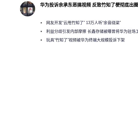
华为投诉余承东恶搞视频 反致竹知了梗彻底出
网友开发“云甩竹知了” 13万人听“余音绕梁”
利益分歧引发内部摩擦 长鑫存储被曝曾将华为驻场
师驱逐出研发基地
玩具“竹知了”视频被华为终端大规模投诉下架