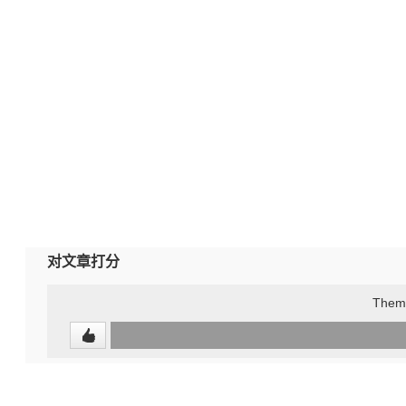
对文章打分
The
0
(undefined%)