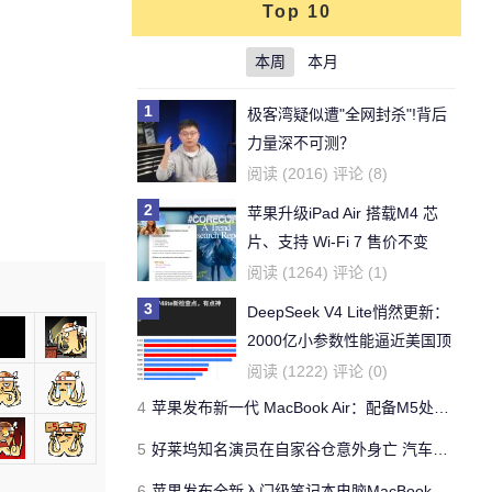
Top 10
本周
本月
1
极客湾疑似遭"全网封杀"!背后
力量深不可测？
阅读 (2016) 评论 (8)
2
苹果升级iPad Air 搭载M4 芯
片、支持 Wi‑Fi 7 售价不变
阅读 (1264) 评论 (1)
3
DeepSeek V4 Lite悄然更新：
2000亿小参数性能逼近美国顶
流
阅读 (1222) 评论 (0)
4
苹果发布新一代 MacBook Air：配备M5处理器 性能、存储与 AI 全面升级 ​
5
好莱坞知名演员在自家谷仓意外身亡 汽车搭电时突然自燃
6
苹果发布全新入门级笔记本电脑MacBook Neo 起售价599美元