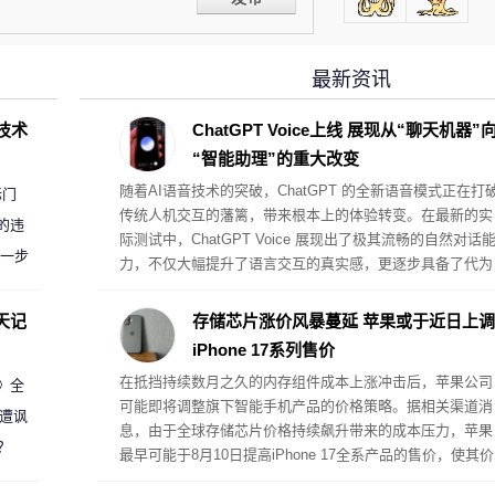
最新资讯
D技术
ChatGPT Voice上线 展现从“聊天机器”
“智能助理”的重大改变
随着AI语音技术的突破，ChatGPT 的全新语音模式正在打
标门
传统人机交互的藩篱，带来根本上的体验转变。在最新的实
的违
际测试中，ChatGPT Voice 展现出了极其流畅的自然对话
进一步
力，不仅大幅提升了语言交互的真实感，更逐步具备了代为
执行复杂桌面任务的真助理属性。
天记
存储芯片涨价风暴蔓延 苹果或于近日上调
iPhone 17系列售价
在抵挡持续数月之久的内存组件成本上涨冲击后，苹果公司
案》全
可能即将调整旗下智能手机产品的价格策略。据相关渠道消
 遭讽
息，由于全球存储芯片价格持续飙升带来的成本压力，苹果
？
最早可能于8月10日提高iPhone 17全系产品的售价，使其价
格体系与此前受内存危机影响而提价的其他硬件产品保持一