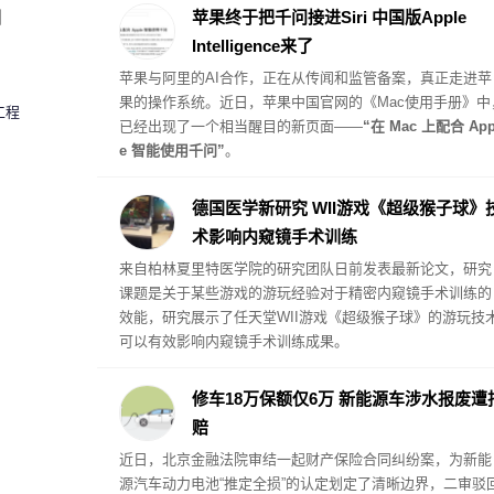
致。
圈
苹果终于把千问接进Siri 中国版Apple
Intelligence来了
苹果与阿里的AI合作，正在从传闻和监管备案，真正走进苹
果的操作系统。近日，苹果中国官网的《Mac使用手册》中
工程
已经出现了一个相当醒目的新页面——
“在 Mac 上配合 App
e 智能使用千问”
。
德国医学新研究 WII游戏《超级猴子球》
术影响内窥镜手术训练
来自柏林夏里特医学院的研究团队日前发表最新论文，研究
课题是关于某些游戏的游玩经验对于精密内窥镜手术训练的
效能，研究展示了任天堂WII游戏《超级猴子球》的游玩技
可以有效影响内窥镜手术训练成果。
修车18万保额仅6万 新能源车涉水报废遭
赔
近日，北京金融法院审结一起财产保险合同纠纷案，为新能
源汽车动力电池“推定全损”的认定划定了清晰边界，二审驳