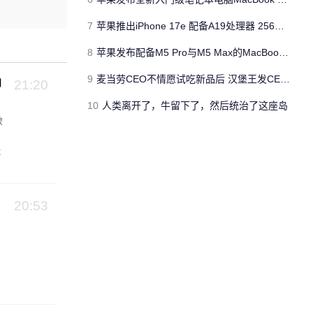
7
苹果推出iPhone 17e 配备A19处理器 256GB容量起步 刘海屏依旧
8
苹果发布配备M5 Pro与M5 Max的MacBook Pro 本地AI能力再升级 ​
9
麦当劳CEO不情愿试吃新品后 汉堡王发CEO狠咬皇堡视频借势营销
向
21:20
10
人类离开了，牛留下了，然后统治了这座岛
破
能
20:53