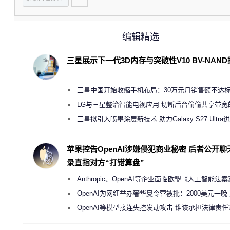
编辑精选
三星展示下一代3D内存与突破性V10 BV-NAN
三星中国开始收缩手机布局：30万元月销售额不达
店 将被逐步清退
LG与三星整治智能电视应用 切断后台偷偷共享带宽
规行为
三星拟引入喷墨涂层新技术 助力Galaxy S27 Ultra
缩减镜头模组厚度
苹果控告OpenAI涉嫌侵犯商业秘密 后者公开聊
录直指对方“打错算盘”
Anthropic、OpenAI等企业面临欧盟《人工智能法
新执法权限审查
OpenAI为网红举办奢华夏令营被批：2000美元一晚
“反乌托邦”
OpenAI等模型接连失控发动攻击 谁该承担法律责任