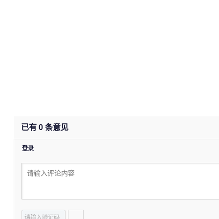
已有
0
条意见
登录