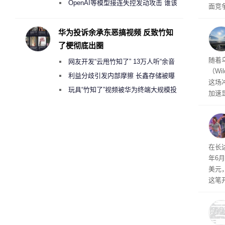
2000美元一晚 遭讽“反乌托邦”
OpenAI等模型接连失控发动攻击 谁该
面竞
承担法律责任？
有一
性。
华为投诉余承东恶搞视频 反致竹知
了梗彻底出圈
经济
随着
网友开发“云甩竹知了” 13万人听“余音
（Wi
绕梁”
利益分歧引发内部摩擦 长鑫存储被曝
这场
曾将华为驻场工程师驱逐出研发基地
玩具“竹知了”视频被华为终端大规模投
加速
诉下架
击已
物流
毁，
评估
依旧
在长达
米，
年6
上。
美元
这笔
率还
称终
器、
事线的