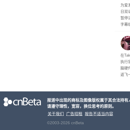
为爱
行官
日双
容体
暂停
字幕
流媒
在Ta
执行
脑硬
返飞
官方
意渠
非好
报道中出现的商标及图像版权属于其合法持有
请遵守理性，宽容，换位思考的原则。
关于我们
广告招租
报告不适当内容
©2003-2026 cnBeta