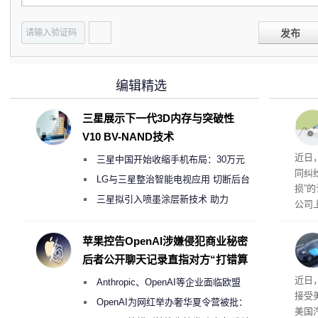
发布
编辑精选
三星展示下一代3D内存与突破性
V10 BV-NAND技术
近日
三星中国开始收缩手机布局：30万元
同纠
月销售额不达标门店 将被逐步清退
LG与三星整治智能电视应用 切断后台
损”
偷偷共享带宽的违规行为
三星拟引入喷墨涂层新技术 助力
公司
Galaxy S27 Ultra进一步缩减镜头模组厚
先生
事故
度
苹果控告OpenAI涉嫌侵犯商业秘密
后者公开聊天记录直指对方“打错算
盘”
给打
近日
Anthropic、OpenAI等企业面临欧盟
接受
《人工智能法案》全新执法权限审查
OpenAI为网红举办奢华夏令营被批：
美国