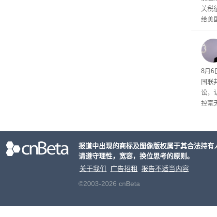
关税
给美
其通
A）在
入的6
8月6
国联
讼，
控毫
报道中出现的商标及图像版权属于其合法持有
请遵守理性，宽容，换位思考的原则。
关于我们
广告招租
报告不适当内容
©2003-2026 cnBeta