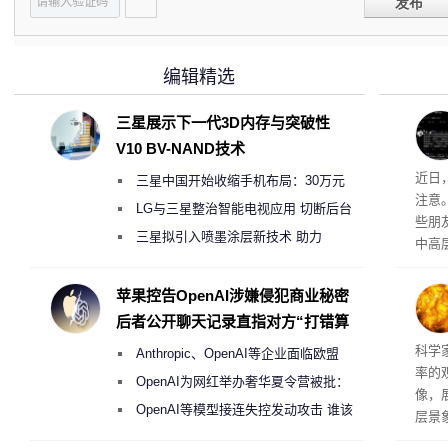
发布
编辑精选
三星展示下一代3D内存与突破性
V10 BV-NAND技术
近日
三星中国开始收缩手机布局：30万元
注意
月销售额不达标门店 将被逐步清退
LG与三星整治智能电视应用 切断后台
些朋
偷偷共享带宽的违规行为
三星拟引入喷墨涂层新技术 助力
中高
Galaxy S27 Ultra进一步缩减镜头模组厚
度
苹果控告OpenAI涉嫌侵犯商业秘密
后者公开聊天记录直指对方“打错算
盘”
科学
Anthropic、OpenAI等企业面临欧盟
率的
《人工智能法案》全新执法权限审查
OpenAI为网红举办奢华夏令营被批：
像，
2000美元一晚 遭讽“反乌托邦”
OpenAI等模型接连失控发动攻击 谁该
层景
承担法律责任？
解。