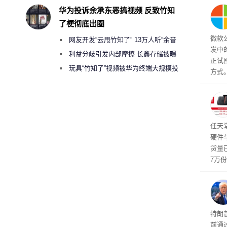
然》
华为投诉余承东恶搞视频 反致竹知
了梗彻底出圈
微软
网友开发“云甩竹知了” 13万人听“余音
发中
绕梁”
利益分歧引发内部摩擦 长鑫存储被曝
正试
曾将华为驻场工程师驱逐出研发基地
玩具“竹知了”视频被华为终端大规模投
方式。
诉下架
行副总
a）
发工
注。
界》
任天
硬件
货量
7万
攀升
619
特朗
前通过