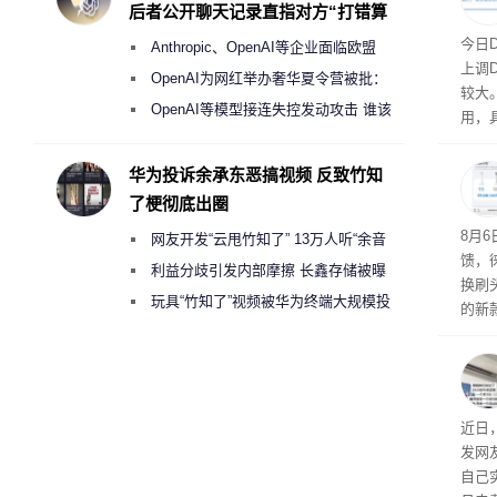
后者公开聊天记录直指对方“打错算
盘”
将大
今日
Anthropic、OpenAI等企业面临欧盟
上调D
《人工智能法案》全新执法权限审查
OpenAI为网红举办奢华夏令营被批：
较大
2000美元一晚 遭讽“反乌托邦”
OpenAI等模型接连失控发动攻击 谁该
用，
承担法律责任？
华为投诉余承东恶搞视频 反致竹知
了梗彻底出圈
8月
网友开发“云甩竹知了” 13万人听“余音
馈，
绕梁”
利益分歧引发内部摩擦 长鑫存储被曝
换刷
曾将华为驻场工程师驱逐出研发基地
玩具“竹知了”视频被华为终端大规模投
的新
诉下架
补货
近日
发网
自己