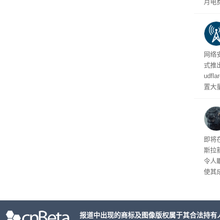
月电
频繁
网络安
式推
udf
置大
业员
化协
纪录
即将
斯拉
令人
使其
一部
年罗
9分
报道中出现的商标及图像版权属于其合法持有