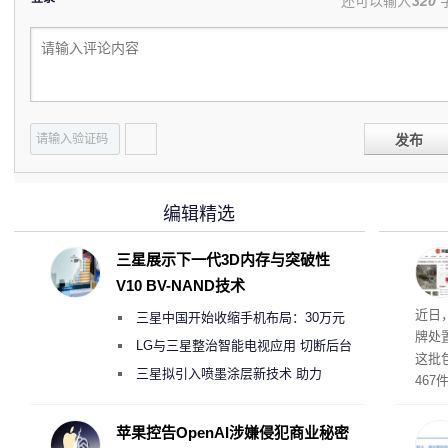
还可以输入
320
发布
编辑精选
三星展示下一代3D内存与突破性
V10 BV-NAND技术
近日
三星中国开始收缩手机布局：30万元
牌处
月销售额不达标门店 将被逐步清退
LG与三星整治智能电视应用 切断后台
这批
偷偷共享带宽的违规行为
三星拟引入喷墨涂层新技术 助力
46
Galaxy S27 Ultra进一步缩减镜头模组厚
拍卖
与，
度
苹果控告OpenAI涉嫌侵犯商业秘密