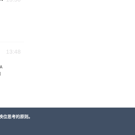
13:48
A
目
换位思考的原则。