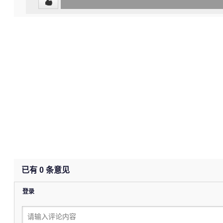
0
(undefined%)
已有
0
条意见
登录