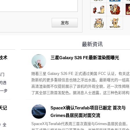
发布
最新资讯
D技术
三星Galaxy S26 FE最新渲染图曝光
随着三星 Galaxy S26 FE 正式通过美国 FCC 认证，有关这
标门
款新机的更多重磅信息也随之浮出水面。最新曝光的一组高
的违
高清渲染图不仅提前展示了该机的外观全貌，还一次性揭晓
进一步
了其全部三款首发配色。据消息人士透露，这三种色彩将构
成 Galaxy S26 FE 的完整配色阵营。
天记
SpaceX确认Terafab项目已敲定 首次与
Grimes县居民面对面交流
SpaceX与Terafab代表周三首次直接与Grimes县居民会面，
案》全