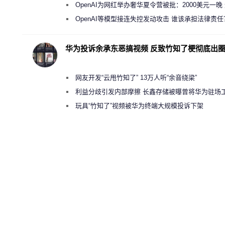
新执法权限审查
OpenAI为网红举办奢华夏令营被批：2000美元一晚
“反乌托邦”
OpenAI等模型接连失控发动攻击 谁该承担法律责任
华为投诉余承东恶搞视频 反致竹知了梗彻底出
网友开发“云甩竹知了” 13万人听“余音绕梁”
利益分歧引发内部摩擦 长鑫存储被曝曾将华为驻场
师驱逐出研发基地
玩具“竹知了”视频被华为终端大规模投诉下架