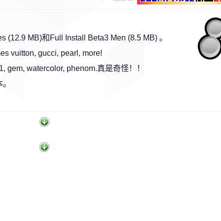
12.9 MB)和Full Install Beta3 Men (8.5 MB) 。
uitton, gucci, pearl, more!
, 521, gem, watercolor, phenom.真是奇怪！！
本。