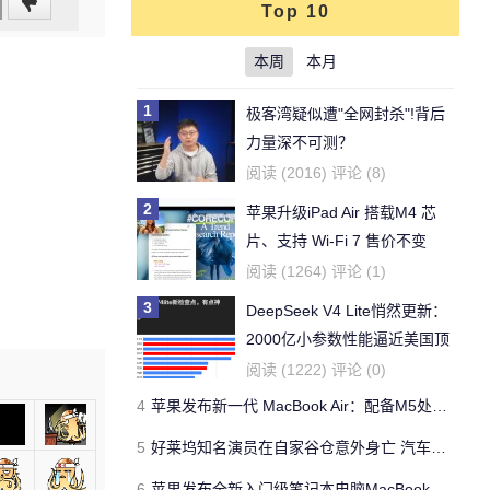
Top 10
本周
本月
1
极客湾疑似遭"全网封杀"!背后
力量深不可测？
阅读 (2016) 评论 (8)
2
苹果升级iPad Air 搭载M4 芯
片、支持 Wi‑Fi 7 售价不变
阅读 (1264) 评论 (1)
3
DeepSeek V4 Lite悄然更新：
2000亿小参数性能逼近美国顶
流
阅读 (1222) 评论 (0)
4
苹果发布新一代 MacBook Air：配备M5处理器 性能、存储与 AI 全面升级 ​
5
好莱坞知名演员在自家谷仓意外身亡 汽车搭电时突然自燃
6
苹果发布全新入门级笔记本电脑MacBook Neo 起售价599美元