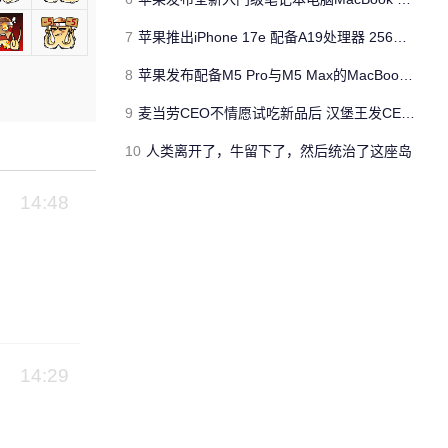
7
苹果推出iPhone 17e 配备A19处理器 256GB容量起步 刘海屏依旧
8
苹果发布配备M5 Pro与M5 Max的MacBook Pro 本地AI能力再升级 ​
9
麦当劳CEO不情愿试吃新品后 汉堡王发CEO狠咬皇堡视频借势营销
10
人类离开了，牛留下了，然后统治了这座岛
14:48
14:29