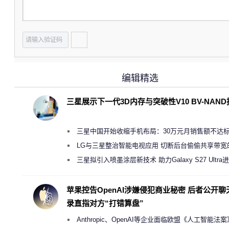
编辑精选
三星展示下一代3D内存与突破性V10 BV-NAN
三星中国开始收缩手机布局：30万元月销售额不达
店 将被逐步清退
LG与三星整治智能电视应用 切断后台偷偷共享带宽
规行为
三星拟引入喷墨涂层新技术 助力Galaxy S27 Ultra
缩减镜头模组厚度
苹果控告OpenAI涉嫌侵犯商业秘密 后者公开聊
录直指对方“打错算盘”
Anthropic、OpenAI等企业面临欧盟《人工智能法