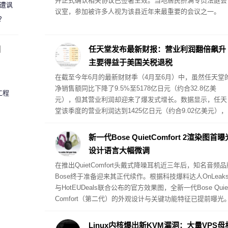
并正式确认相关协议已签署生效。当地居民挤满专员法庭会
 遭讽
议室，参加被许多人视为该县近年来最重要的会议之一。
？
圈
任天堂发布最新财报：营业利润翻倍飙升
主要得益于美国关税退税
在截至今年6月的最新财财季（4月至6月）中，虽然任天堂
净销售额同比下降了9.5%至5178亿日元（约合32.8亿美
工程
元），但其营业利润却迎来了爆发式增长。数据显示，任天
堂该季度的营业利润达到1425亿日元（约合9.02亿美元），
较去年同期的569亿日元大幅增长了150%。
新一代Bose QuietComfort 2渲染图首曝
设计语言大幅微调
在推出QuietComfort头戴式降噪耳机近三年后，知名音频品
Bose终于准备迎来其正代续作。根据科技爆料达人OnLeak
与HotEUDeals联合公布的官方效果图，全新一代Bose Quie
Comfort（第二代）的外观设计与关键功能特征已提前曝光
Linux内核爆出新KVM漏洞：大量VPS母