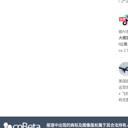
门产
据A
大模型
I公
ce 
元/百
万to
出分辨
在部
美国
运营
x 
构完
域涉
件。
检查
报道中出现的商标及图像版权属于其合法持有