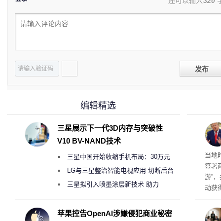
还可以输入
320
发布
编辑精选
三星展示下一代3D内存与突破性
V10 BV-NAND技术
育旅
当地
三星中国开始收缩手机布局：30万元
签署
月销售额不达标门店 将被逐步清退
LG与三星整治智能电视应用 切断后台
游”
偷偷共享带宽的违规行为
三星拟引入喷墨涂层新技术 助力
动获
Galaxy S27 Ultra进一步缩减镜头模组厚
府将
育旅
度
苹果控告OpenAI涉嫌侵犯商业秘密
行动