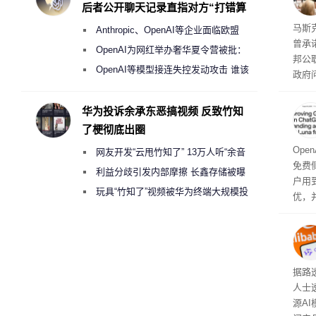
后者公开聊天记录直指对方“打错算
盘”
果 
马斯克
Anthropic、OpenAI等企业面临欧盟
曾承
《人工智能法案》全新执法权限审查
OpenAI为网红举办奢华夏令营被批：
邦公
2000美元一晚 遭讽“反乌托邦”
OpenAI等模型接连失控发动攻击 谁该
政府
承担法律责任？
显示
称的
华为投诉余承东恶搞视频 反致竹知
也无
了梗彻底出圈
Ope
网友开发“云甩竹知了” 13万人听“余音
免费侧
绕梁”
利益分歧引发内部摩擦 长鑫存储被曝
户用到
曾将华为驻场工程师驱逐出研发基地
玩具“竹知了”视频被华为终端大规模投
优，
诉下架
免费侧
本对话
钮用
型大
据路
人士
源A