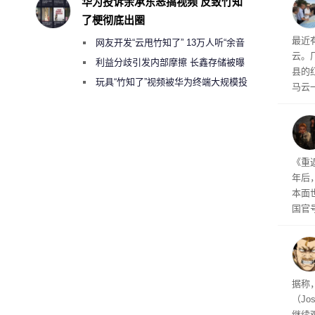
华为投诉余承东恶搞视频 反致竹知
了梗彻底出圈
业
最近
网友开发“云甩竹知了” 13万人听“余音
云。
绕梁”
利益分歧引发内部摩擦 长鑫存储被曝
县的
曾将华为驻场工程师驱逐出研发基地
玩具“竹知了”视频被华为终端大规模投
马云
诉下架
得挺
年审
《重
年后
本面
国官
相关
的审
据称
（Jo
继续