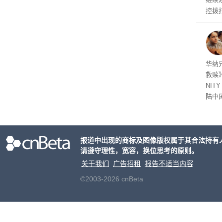
控拨
脏话
一个
恐怖
华纳
救赎》
NIT
陆中
大家
事。
报道中出现的商标及图像版权属于其合法持有
请遵守理性，宽容，换位思考的原则。
关于我们
广告招租
报告不适当内容
©2003-2026 cnBeta