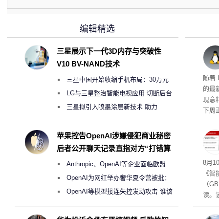
编辑精选
三星展示下一代3D内存与突破性
V10 BV-NAND技术
版体
随着 L
三星中国开始收缩手机布局：30万元
的最
月销售额不达标门店 将被逐步清退
LG与三星整治智能电视应用 切断后台
现意
偷偷共享带宽的违规行为
三星拟引入喷墨涂层新技术 助力
下周正
Galaxy S27 Ultra进一步缩减镜头模组厚
可接
度
苹果控告OpenAI涉嫌侵犯商业秘密
后者公开聊天记录直指对方“打错算
盘”
成合
8月10
Anthropic、OpenAI等企业面临欧盟
《智
《人工智能法案》全新执法权限审查
OpenAI为网红举办奢华夏令营被批：
（GB
2000美元一晚 遭讽“反乌托邦”
OpenAI等模型接连失控发动攻击 谁该
读。该
承担法律责任？
日起
在中