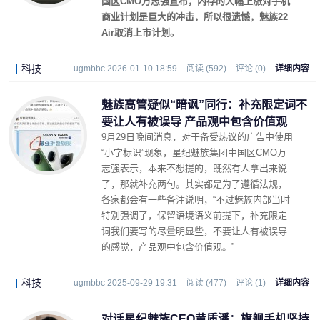
国区CMO万志强宣布，内存的大幅上涨对手机
商业计划是巨大的冲击，所以很遗憾，魅族22
Air取消上市计划。
科技
ugmbbc 2026-01-10 18:59
阅读 (592)
评论 (0)
详细内容
魅族高管疑似“暗讽”同行：补充限定词不
要让人有被误导 产品观中包含价值观
9月29日晚间消息，对于备受热议的广告中使用
“小字标识”现象，星纪魅族集团中国区CMO万
志强表示，本来不想提的，既然有人拿出来说
了，那就补充两句。其实都是为了遵循法规，
各家都会有一些备注说明，“不过魅族内部当时
特别强调了，保留语境语义前提下，补充限定
词我们要写的尽量明显些，不要让人有被误导
的感觉，产品观中包含价值观。”
科技
ugmbbc 2025-09-29 19:31
阅读 (477)
评论 (1)
详细内容
对话星纪魅族CEO黄质潘：旗舰手机坚持