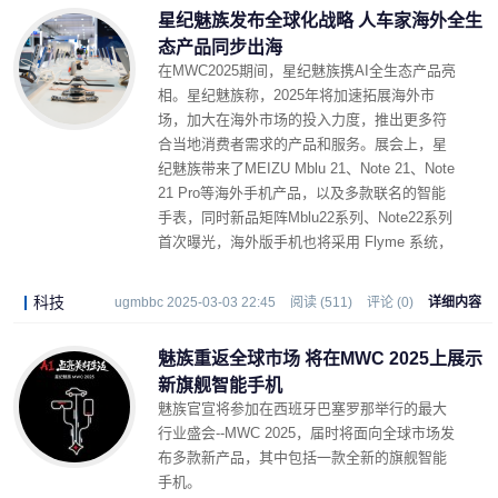
星纪魅族发布全球化战略 人车家海外全生
态产品同步出海
在MWC2025期间，星纪魅族携AI全生态产品亮
相。星纪魅族称，2025年将加速拓展海外市
场，加大在海外市场的投入力度，推出更多符
合当地消费者需求的产品和服务。展会上，星
纪魅族带来了MEIZU Mblu 21、Note 21、Note
21 Pro等海外手机产品，以及多款联名的智能
手表，同时新品矩阵Mblu22系列、Note22系列
首次曝光，海外版手机也将采用 Flyme 系统，
并预计在今年4月发布，即将在亚太、拉美、中
东、中亚、欧洲等多个国家和地区进行销售。
科技
ugmbbc 2025-03-03 22:45
阅读 (511)
评论 (0)
详细内容
魅族重返全球市场 将在MWC 2025上展示
新旗舰智能手机
魅族官宣将参加在西班牙巴塞罗那举行的最大
行业盛会--MWC 2025，届时将面向全球市场发
布多款新产品，其中包括一款全新的旗舰智能
手机。