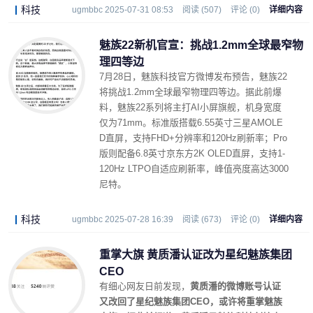
科技
ugmbbc 2025-07-31 08:53
阅读 (507)
评论 (0)
详细内容
魅族22新机官宣：挑战1.2mm全球最窄物
理四等边
7月28日，魅族科技官方微博发布预告，魅族22
将挑战1.2mm全球最窄物理四等边。据此前爆
料，魅族22系列将主打AI小屏旗舰，机身宽度
仅为71mm。标准版搭载6.55英寸三星AMOLE
D直屏，支持FHD+分辨率和120Hz刷新率；Pro
版则配备6.8英寸京东方2K OLED直屏，支持1-
120Hz LTPO自适应刷新率，峰值亮度高达3000
尼特。
科技
ugmbbc 2025-07-28 16:39
阅读 (673)
评论 (0)
详细内容
重掌大旗 黄质潘认证改为星纪魅族集团
CEO
有细心网友日前发现，
黄质潘的微博账号认证
又改回了星纪魅族集团CEO，或许将重掌魅族