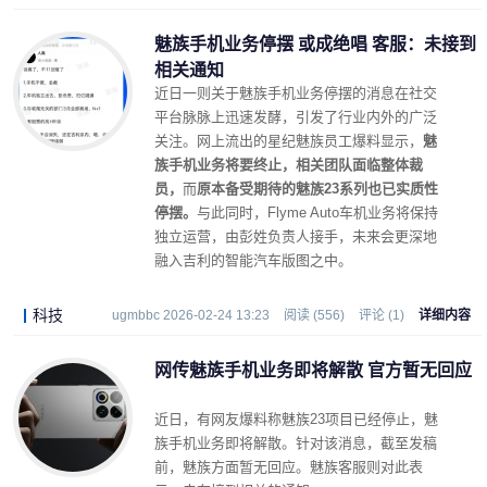
魅族手机业务停摆 或成绝唱 客服：未接到
相关通知
近日一则关于魅族手机业务停摆的消息在社交
平台脉脉上迅速发酵，引发了行业内外的广泛
关注。网上流出的星纪魅族员工爆料显示，
魅
族手机业务将要终止，相关团队面临整体裁
员，
而
原本备受期待的魅族23系列也已实质性
停摆。
与此同时，Flyme Auto车机业务将保持
独立运营，由彭姓负责人接手，未来会更深地
融入吉利的智能汽车版图之中。
科技
ugmbbc 2026-02-24 13:23
阅读 (556)
评论 (1)
详细内容
网传魅族手机业务即将解散 官方暂无回应
近日，有网友爆料称魅族23项目已经停止，魅
族手机业务即将解散。针对该消息，截至发稿
前，魅族方面暂无回应。魅族客服则对此表