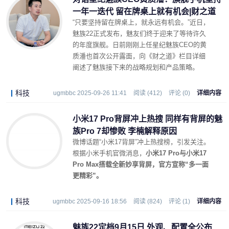
一年一迭代 留在牌桌上就有机会|财之道
“只要坚持留在牌桌上，就永远有机会。”近日，
魅族22正式发布，魅友们终于迎来了等待许久
的年度旗舰。日前刚刚上任星纪魅族CEO的黄
质潘也首次公开露面，向《财之道》栏目详细
阐述了魅族接下来的战略规划和产品策略。
科技
ugmbbc 2025-09-26 11:41
阅读 (412)
评论 (0)
详细内容
小米17 Pro背屏冲上热搜 同样有背屏的魅
族Pro 7却惨败 李楠解释原因
微博话题“小米17背屏”冲上热搜榜，引发关注。
根据小米手机官微消息，
小米17 Pro与小米17
Pro Max搭载全新妙享背屏，官方宣称“多一面
更精彩”。
科技
ugmbbc 2025-09-16 18:56
阅读 (824)
评论 (1)
详细内容
魅族22定档9月15日 外观、配置全公布