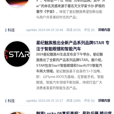
V”，号称是一个以“科技”为本的品牌。
其中“St
ar”的命名灵感来源于著名天文学家卡尔·萨根的
著作《宇宙》
，体现了星纪魅族希望创新出能
与用户共享美好时光的产品；
科技
ugmbbc 2024-09-25 16:48
阅读 (619)
评论 (0)
详细内容
星纪魅族推出全新产品系列品牌STAR 专
注于智能眼镜和智能汽车
2024星纪魅族AI生态发布会下午举办，星纪魅
族推出了全新的产品系列品牌STAR。据介绍，
STAR包含StarV智能眼镜和StarAUTO智能汽
车两大领域。
星纪魅族基于自身的“1+3”战略，
即：以Flyme AIOS为基础，在智能手机、智能
眼镜、智能汽车领域不断创新，持续打造广大
消费者喜爱的智能生态产品。
科技
ugmbbc 2024-09-25 15:37
阅读 (289)
评论 (0)
详细内容
魅族Lucky 08真机亮相：星轨后摄 辨识度