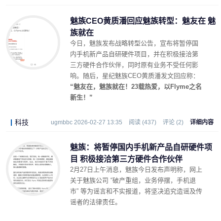
魅族CEO黄质潘回应魅族转型：魅友在 魅
族就在
今日，魅族发布战略转型公告，宣布将暂停国
内手机新产品自研硬件项目，并在积极接洽第
三方硬件合作伙伴，同时原有业务不受任何影
响。随后，星纪魅族CEO黄质潘发文回应称：
“魅友在，魅族就在！23载热爱，以Flyme之名
新生！”
科技
ugmbbc 2026-02-27 13:35
阅读 (437)
评论 (2)
详细内容
魅族：将暂停国内手机新产品自研硬件项
目 积极接洽第三方硬件合作伙伴
2月27日上午消息，魅族今日发布声明称，网上
关于魅族公司 “破产重组，业务停摆，手机退
市” 等为谣言和不实报道，将坚决追究造谣及传
谣者的法律责任。