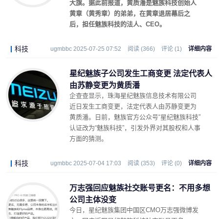
大旗。
据此前报道，黄质潘是魅族科技创始人
黄章（黄秀章）的弟弟，在黄章退居幕后之
后，担任魅族科技的法人、CEO。
科技
ugmbbc 2025-07-25 07:52
阅读 (366)
评论 (1)
详细内容
星纪魅族子公司发生工商变更 法定代表人
由苏静变更为黄质潘
企查查显示，珠海星纪魅族信息技术有限公司
近日发生工商变更，法定代表人由苏静变更为
黄质潘。日前，魅族官方公众号“星纪魅族科技”
认证改为“魅族科技”，引发外界对其股权和人事
方面的猜测。
科技
ugmbbc 2025-07-04 17:03
阅读 (353)
评论 (0)
详细内容
万志强回应魅族社交账号更名：不用多想
公司主体没变
今日，星纪魅族集团中国区CMO万志强微博发