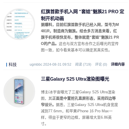
红旗首款手机入网 “套娃”魅族21 PRO 定
制开机动画
据爆料，目前红旗首款手机已经入网，型号为M
481R，制造商为魅族。结合多方消息来看，红
旗手机将很快发布，整体就是“套娃”魅族21 PR
O的产品。
这也与双方宣布合作之后曝光的宣传
图一致，如今看来基本可以确定其真实性。
科技
ugmbbc 2024-08-31 09:52
阅读 (719)
评论 (0)
详细内容
三星Galaxy S25 Ultra渲染图曝光
博主i冰宇宙曝光了三星Galaxy S25 Ultra渲染
图，其
正面是中置挖孔直屏形态，采用四边等
窄设计。
据悉，三星Galaxy S25 Ultra机身宽度
减到77.6mm，和苹果iPhone 16 Pro Max一
样，得益于更窄的边框，屏幕增大至6.86英
寸。