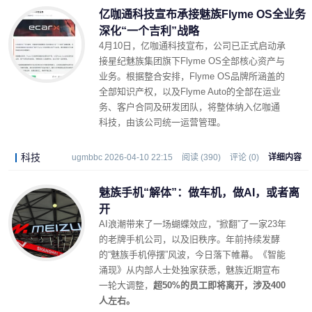
亿咖通科技宣布承接魅族Flyme OS全业务
深化“一个吉利”战略
4月10日，亿咖通科技宣布，公司已正式启动承
接星纪魅族集团旗下Flyme OS全部核心资产与
业务。根据整合安排，Flyme OS品牌所涵盖的
全部知识产权，以及Flyme Auto的全部在运业
务、客户合同及研发团队，将整体纳入亿咖通
科技，由该公司统一运营管理。
科技
ugmbbc 2026-04-10 22:15
阅读 (390)
评论 (0)
详细内容
魅族手机“解体”：做车机，做AI，或者离
开
AI浪潮带来了一场蝴蝶效应，“掀翻”了一家23年
的老牌手机公司，以及旧秩序。年前持续发酵
的“魅族手机停摆”风波，今日落下帷幕。《智能
涌现》从内部人士处独家获悉，魅族近期宣布
一轮大调整，
超50%的员工即将离开，涉及400
人左右。