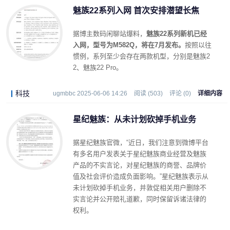
魅族22系列入网 首次安排潜望长焦
据博主数码闲聊站爆料，
魅族22系列新机已经
入网，型号为M582Q，将在7月发布。
按照以往
惯例，系列至少会存在两款机型，分别是魅族2
2、魅族22 Pro。
科技
ugmbbc 2025-06-06 14:26
阅读 (503)
评论 (0)
详细内容
星纪魅族：从未计划砍掉手机业务
据星纪魅族官微，“近日，我们注意到微博平台
有多名用户发表关于星纪魅族商业经营及魅族
产品的不实言论，对星纪魅族的商誉、品牌价
值及社会评价造成负面影响。”星纪魅族表示从
未计划砍掉手机业务，并敦促相关用户删除不
实言论并公开赔礼道歉，同时保留诉诸法律的
权利。