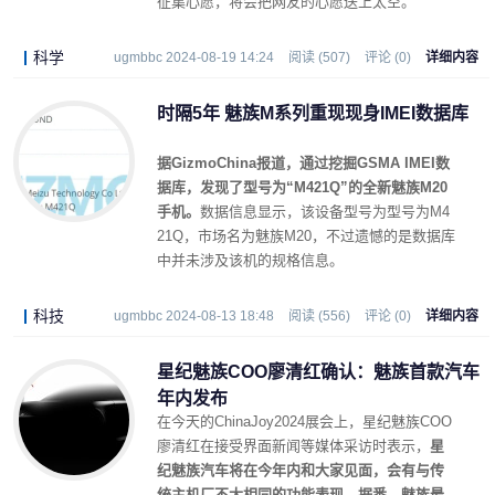
征集心愿，将会把网友的心愿送上太空。
科学
ugmbbc 2024-08-19 14:24
阅读 (507)
评论 (0)
详细内容
时隔5年 魅族M系列重现现身IMEI数据库
据GizmoChina报道，通过挖掘GSMA IMEI数
据库，发现了型号为“M421Q”的全新魅族M20
手机。
数据信息显示，该设备型号为型号为M4
21Q，市场名为魅族M20，不过遗憾的是数据库
中并未涉及该机的规格信息。
科技
ugmbbc 2024-08-13 18:48
阅读 (556)
评论 (0)
详细内容
星纪魅族COO廖清红确认：魅族首款汽车
年内发布
在今天的ChinaJoy2024展会上，星纪魅族COO
廖清红在接受界面新闻等媒体采访时表示，
星
纪魅族汽车将在今年内和大家见面，会有与传
统主机厂不太相同的功能表现。据悉，魅族最