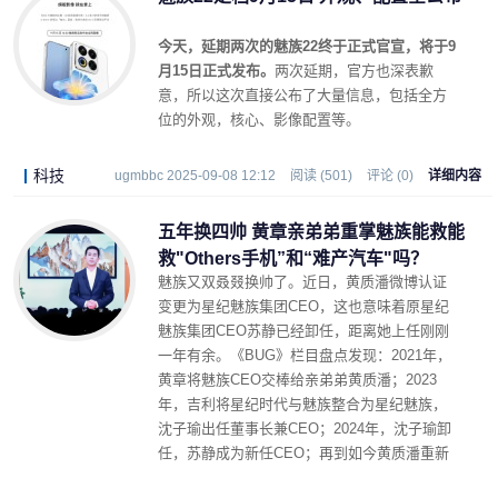
今天，延期两次的魅族22终于正式官宣，将于9
月15日正式发布。
两次延期，官方也深表歉
意，所以这次直接公布了大量信息，包括全方
位的外观，核心、影像配置等。
科技
ugmbbc 2025-09-08 12:12
阅读 (501)
评论 (0)
详细内容
五年换四帅 黄章亲弟弟重掌魅族能救能
救"Others手机”和“难产汽车"吗？
魅族又双叒叕换帅了。近日，黄质潘微博认证
变更为星纪魅族集团CEO，这也意味着原星纪
魅族集团CEO苏静已经卸任，距离她上任刚刚
一年有余。《BUG》栏目盘点发现：2021年，
黄章将魅族CEO交棒给亲弟弟黄质潘；2023
年，吉利将星纪时代与魅族整合为星纪魅族，
沈子瑜出任董事长兼CEO；2024年，沈子瑜卸
任，苏静成为新任CEO；再到如今黄质潘重新
上任……五年，魅族更换了四任CEO。