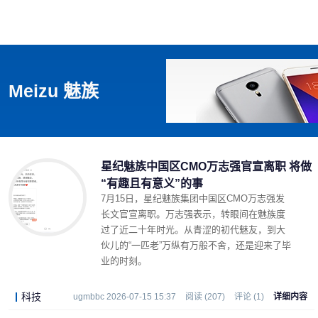
首页
影视
音乐
游戏
动漫
排行
Meizu 魅族
星纪魅族中国区CMO万志强官宣离职 将做
“有趣且有意义”的事
7月15日，星纪魅族集团中国区CMO万志强发
长文官宣离职。万志强表示，转眼间在魅族度
过了近二十年时光。从青涩的初代魅友，到大
伙儿的“一匹老”万纵有万般不舍，还是迎来了毕
业的时刻。
科技
ugmbbc 2026-07-15 15:37
阅读 (207)
评论 (1)
详细内容