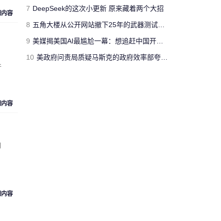
jimmyfluore
7
DeepSeek的这次小更新 原来藏着两个大招
细内容
对文章:
玩家网吧玩《绝地求生：大逃
8
五角大楼从公开网站撤下25年的武器测试报告 担心对手借AI挖掘漏洞
杀》开挂被制裁 网管无限重启其电脑
的
评论
9
美媒揭美国AI最尴尬一幕：想追赶中国开源模型 却没人愿意投钱
10
美政府问责局质疑马斯克的政府效率部夸大工作成果 草率且具有欺骗性
件
“人工智障”果不其然。[s:黑]
Cloud_Atlas
对文章:
Siri再闹乌龙：将西语神曲
细内容
《Despacito》认作保加利亚国歌
的评论
“复兴号”从北京到上海跑一
因
趟，单程1318公里，记录的
匿名人士
数据达300多兆。相比之下，
73万字的《红楼梦》所占数
据空间仅有1.7兆。 亏你想的
出来 这么比
细内容
来自
湖北武汉
的匿名人士对文章:
“复兴号”