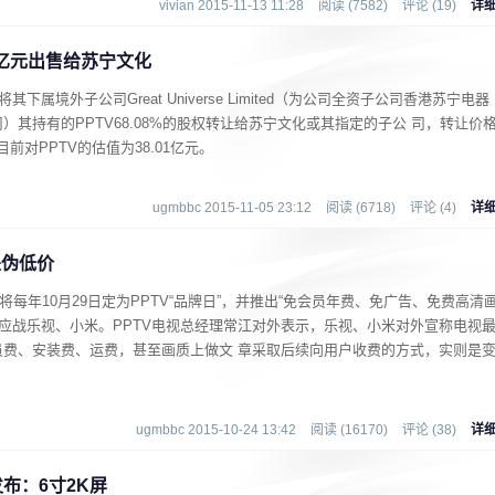
vivian 2015-11-13 11:28
阅读 (7582)
评论 (19)
详
88亿元出售给苏宁文化
属境外子公司Great Universe Limited（为公司全资子公司香港苏宁电器
其持有的PPTV68.08%的股权转让给苏宁文化或其指定的子公 司，转让价
前对PPTV的估值为38.01亿元。
ugmbbc 2015-11-05 23:12
阅读 (6718)
评论 (4)
详
是伪低价
将每年10月29日定为PPTV“品牌日”，并推出“免会员年费、免广告、免费高清
来应战乐视、小米。PPTV电视总经理常江对外表示，乐视、小米对外宣称电视
员费、安装费、运费，甚至画质上做文 章采取后续向用户收费的方式，实则是
ugmbbc 2015-10-24 13:42
阅读 (16170)
评论 (38)
详
发布：6寸2K屏