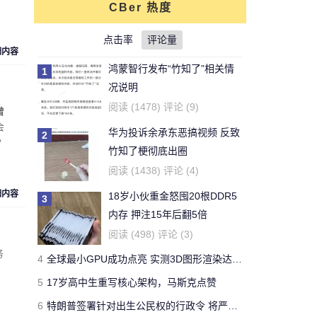
CBer 热度
对文章:
你还能活多久？这个寿命计算器
可以给出答案
点击率
的评论
评论量
细内容
鸿蒙智行发布“竹知了”相关情
1
刚看完王老吉的贴，刚下的
况说明
结论，老鼠实验不适用于
牛天王
阅读 (1478) 评论 (9)
曾
人。
会
华为投诉余承东恶搞视频 反致
2
P
对文章:
吃胖算我输 华人学者今日带来减
竹知了梗彻底出圈
肥新思路
的评论
阅读 (1438) 评论 (4)
细内容
18岁小伙重金怒囤20根DDR5
3
开了一年了，操控很好 -
内存 押注15年后翻5倍
Forza Horizon 3 用户
Yeb123
阅读 (498) 评论 (3)
对文章:
全球最快量产SUV兰博基尼Urus
务
4
全球最小GPU成功点亮 实测3D图形渲染达15帧
正式发布 中国售价313万
的评论
5
17岁高中生重写核心架构，马斯克点赞
6
特朗普签署针对出生公民权的行政令 将严厉打击“生育旅游”
国有国法，咖有咖规