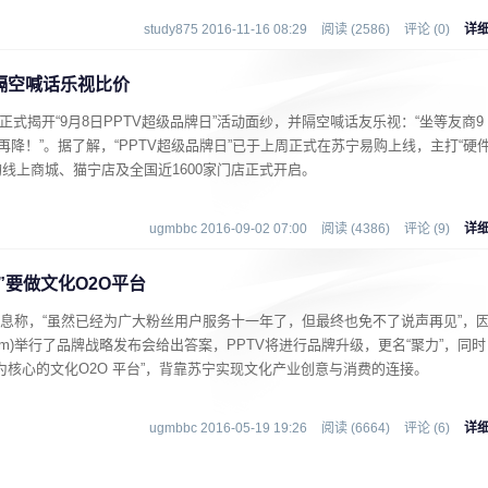
study875 2016-11-16 08:29
阅读 (2586)
评论 (0)
详
 隔空喊话乐视比价
正式揭开“9月8日PPTV超级品牌日”活动面纱，并隔空喊话友乐视：“坐等友商9
降！”。据了解，“PPTV超级品牌日”已于上周正式在苏宁易购上线，主打“硬
购线上商城、猫宁店及全国近1600家门店正式开启。
ugmbbc 2016-09-02 07:00
阅读 (4386)
评论 (9)
详
”要做文化O2O平台
布消息称，“虽然已经为广大粉丝用户服务十一年了，但最终也免不了说声再见”，
com)举行了品牌战略发布会给出答案，PPTV将进行品牌升级，更名“聚力”，同时
为核心的文化O2O 平台”，背靠苏宁实现文化产业创意与消费的连接。
ugmbbc 2016-05-19 19:26
阅读 (6664)
评论 (6)
详