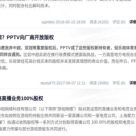
设计，同时配合杜比解码技术。
ugmbbc 2018-05-15 18:08
阅读 (4105)
评论 (0)
详
？PPTV向厂商开放版权
愿放弃中超、亚冠等重要版权后，PPTV成了这些版权新持有者，但乐视体育
也同样会遇到。
比如中超此前在推行收费模式便面临挑战，一方面是地方电视台
较低，乐视曾经花高价钱买来的版权并未发挥其理想的商业价值。而在昨日，P
条路。
study875 2017-06-07 11:11
阅读 (3080)
评论 (6)
详
络直播业务100%股权
视网络科技有限公司（以下简称“游视网络”）拟对其运营的直播业务和电竞业
股东拟按照在游视的持股比例共同新设一家直播公司和一家电竞公司，上海聚力
”）拟通过收购股权等一系列方式分别取得直播公司 100.00%的股权和电竞公
将由聚力传媒与部分游视原股东共同进行。