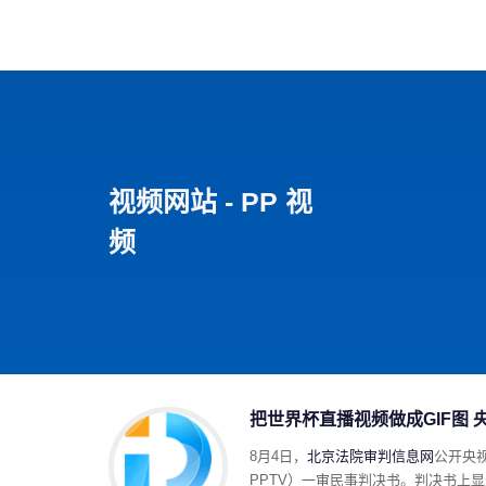
首页
影视
音乐
游
视频网站 - PP 视
频
把世界杯直播视频做成GIF图 央
8月4日，
北京法院审判信息网
公开央
PPTV）一审民事判决书。判决书上显