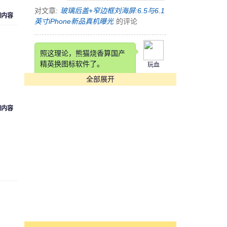
对文章:
玻璃后盖+窄边框刘海屏:6.5与6.1
细内容
英寸iPhone新品真机曝光
的评论
照这理论，熊猫烧香算国产
精英换图标软件了。
玩血
，
全部展开
对文章:
快压发布告用户书 称国产软件生
存实乃不易
的评论
细内容
这锤子也是锤子得狠，改个
铲铲名字
cyk553312
对文章:
罗永浩自曝锤子科技要改名：“锤
子”在四川不太雅观
的评论
[s:哭]看到Annual Income那
项我估计在座各位都活不长
魏魏
了。。。。