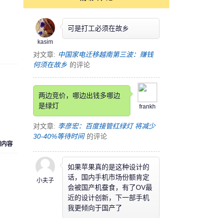
可是打工必须在故乡
kasim
对文章:
中国家电迁移越南第三波：赚钱
何须在故乡
的评论
两边竞价，哪边出钱多哪边
是绿灯
frankh
对文章:
李彦宏：百度接管红绿灯 将减少
30-40%等待时间
的评论
细内容
如果苹果真的是这种设计的
话，国内手机市场份额肯定
小夫子
会被国产机蚕食，有了OV最
近的设计创新，下一部手机
我更倾向于国产了