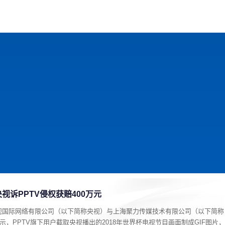
戏
动漫
趣闻
科学
软件
主题
排行
视诉PPTV侵权获赔400万元
视国际网络有限公司（以下简称央视）与上海聚力传媒技术有限公司（以下简称
示，PPTV旗下用户截取央视播出的2018年世界杯电视节目画面制成GIF图片，