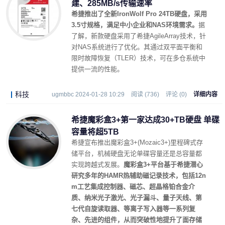
建、285MB/s传输速率
希捷推出了全新IronWolf Pro 24TB硬盘，采用
3.5寸规格，满足中小企业和NAS环境需求。
据
了解，新款硬盘采用了希捷AgileArray技术，针
对NAS系统进行了优化。其通过双平面平衡和
限时故障恢复（TLER）技术，可在多仓系统中
提供一流的性能。
科技
ugmbbc 2024-01-28 10:29
阅读 (736)
评论 (0)
详细内容
希捷魔彩盒3+第一家达成30+TB硬盘 单碟
容量将超5TB
希捷宣布推出魔彩盒3+(Mozaic3+)里程碑式存
储平台，机械硬盘无论单碟容量还是总容量都
实现跨越式发展。
魔彩盒3+平台基于希捷潜心
研究多年的HAMR热辅助磁记录技术，包括12n
m工艺集成控制器、磁芯、超晶格铂合金介
质、纳米光子激光、光子漏斗、量子天线、第
七代自旋读取器、等离子写入器等一系列复
杂、先进的组件，从而突破性地提升了面存储