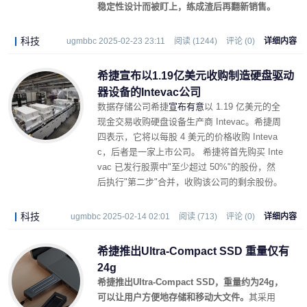
稳定性设计而被盯上，练成渣后再翻新销售。
科技
ugmbbc 2025-02-23 23:11
阅读 (1244)
评论 (0)
详细内容
希捷宣布以1.19亿美元收购制造硬盘驱动
器设备的Intevac公司
数据存储公司希捷
宣布有意
以 1.19 亿美元的全
现金交易收购硬盘设备生产商 Intevac。希捷周
四表示，它将以每股 4 美元的价格收购 Inteva
c，后者是一家上市公司。 希捷将首先购买 Inte
vac 已发行股票中"至少超过 50%"的股份，然
后执行"第二步"合并，收购该公司的剩余股份。
科技
ugmbbc 2025-02-14 02:01
阅读 (713)
评论 (0)
详细内容
希捷推出Ultra-Compact SSD 重量仅有
24g
希捷推出Ultra-Compact SSD，重量约为24g，
可以让用户方便地存储和移动大文件。
其采用