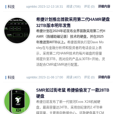
科技
ugmbbc 2023-12-13 16:31
阅读 (706)
评论 (0)
详细内容
希捷计划推出首款采用第二代HAMR硬盘
32TB版本明年发售
希捷计划在2024年初发布业界首款采用第二代H
AMR（热辅助磁记录）技术的硬盘，并在2025
年推进到40TB以上。
希捷首席执行官Dave Mo
sley在与金融分析师和投资者的电话会议上表
示，采用第二代HAMR技术的每片磁盘的容量
将提升至3TB，而对应的产品从30TB+开始，灵
活配合CMR或SMR进行配置。
科技
ugmbbc 2023-11-06 17:00
阅读 (407)
评论 (0)
详细内容
SMR如过街老鼠 希捷偷偷发了一款28TB
硬盘
希捷日前发布了新一代银河Exos X24机械硬
盘，最高容量达24TB，采用创纪录的2.4TB单
碟容量，主要面向数据中心。这款硬盘基于CM