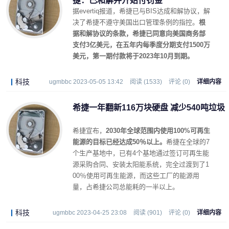
捷：已和解并开始付罚金
据evertiq报道，希捷已与BIS达成和解协议，解
决了希捷不遵守美国出口管理条例的指控。
根
据和解协议的条款，希捷已同意向美国商务部
支付3亿美元，在五年内每季度分期支付1500万
美元，第一期付款将于2023年10月到期。
科技
ugmbbc 2023-05-05 13:42
阅读 (1533)
评论 (0)
详细内容
希捷一年翻新116万块硬盘 减少540吨垃圾
希捷宣布，
2030年全球范围内使用100%可再生
能源的目标已经达成50％以上。
希捷在全球的7
个生产基地中，已有4个基地通过签订可再生能
源采购合同、安装太阳能系统，完全过渡到了1
00％使用可再生能源，而这些工厂的能源用
量，占希捷公司总能耗的一半以上。
科技
ugmbbc 2023-04-25 23:08
阅读 (901)
评论 (0)
详细内容