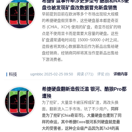
希捷矿盘事件牵涉更多型号 酷狼和NAS硬
盘也被发现矿盘改数据冒充新盘销售
早前提到目前在欧洲等多个市场出现较大规模
的希捷硬盘假货事件，这些硬盘基本都是奇亚
币 (CHIA，XCH) 使用的矿盘，奇亚币挖矿的特
点是不使用显卡而是需要大容量的硬盘。这些
矿盘通常通电时间在 15000~50000 小时之间，
造假者将其核心数据篡改后作为新品出售给硬
盘经销商，经销商同样将其当作是新品出售给
下游消费者。
科技
ugmbbc 2025-02-25 09:50
阅读 (771)
评论 (0)
详细内容
希捷硬盘翻新造假泛滥 银河、酷狼Pro都
遭殃
为了挖矿，大量显卡被压榨成矿渣，再改头换
面，翻新流入二手市场，坑了不少用户。
同样
是为了挖矿(Chia奇亚币)，大量硬盘也遭到了同
样的命运，其中希捷Exos银河系列硬盘就是最
大的受害者，这种企业级产品因为其7x24的高