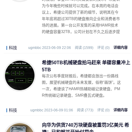
为今年晚些时候就可以完成。在本周的电话会
议上，希捷公司提供了新的细节，说明其在今
年年底将超过30TB的硬盘推向企业和消费者市
场的进展。第一台公开发售的采用HAMR技术
的硬盘容量32TB，公司计划在不久之后逐步提
高这一容量。
科技
ugmbbc 2023-06-09 22:06
阅读 (1599)
评论 (0)
详细内容
希捷50TB机械硬盘拍马赶来 单碟容量冲上
5TB
每次公布季度财报后，希捷都会放出一份路线
图，展望机械硬盘的未来发展，俗称“画饼”。这
一次，希捷谈了HAMR热辅助磁记录硬盘、PM
R传统磁记录硬盘、SMR叠瓦式硬盘。
科技
ugmbbc 2023-06-09 01:06
阅读 (773)
评论 (0)
详细内容
向华为供货740万块硬盘被重罚3亿美元 希