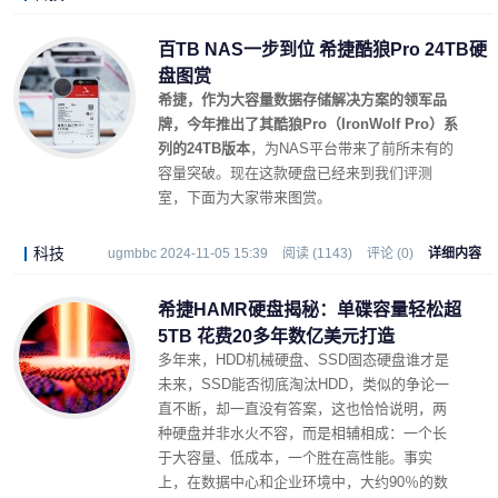
百TB NAS一步到位 希捷酷狼Pro 24TB硬
盘图赏
希捷，作为大容量数据存储解决方案的领军品
牌，今年推出了其酷狼Pro（IronWolf Pro）系
列的24TB版本
，为NAS平台带来了前所未有的
容量突破。现在这款硬盘已经来到我们评测
室，下面为大家带来图赏。
科技
ugmbbc 2024-11-05 15:39
阅读 (1143)
评论 (0)
详细内容
希捷HAMR硬盘揭秘：单碟容量轻松超
5TB 花费20多年数亿美元打造
多年来，HDD机械硬盘、SSD固态硬盘谁才是
未来，SSD能否彻底淘汰HDD，类似的争论一
直不断，却一直没有答案，这也恰恰说明，两
种硬盘并非水火不容，而是相辅相成：一个长
于大容量、低成本，一个胜在高性能。事实
上，在数据中心和企业环境中，大约90％的数