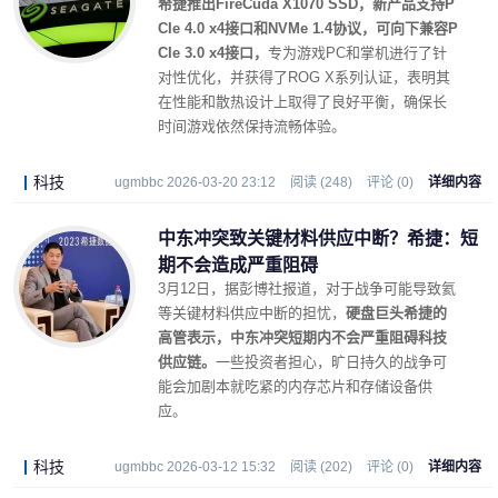
希捷推出FireCuda X1070 SSD，新产品支持P
CIe 4.0 x4接口和NVMe 1.4协议，可向下兼容P
CIe 3.0 x4接口，
专为游戏PC和掌机进行了针
对性优化，并获得了ROG X系列认证，表明其
在性能和散热设计上取得了良好平衡，确保长
时间游戏依然保持流畅体验。
科技
ugmbbc 2026-03-20 23:12
阅读 (248)
评论 (0)
详细内容
中东冲突致关键材料供应中断？希捷：短
期不会造成严重阻碍
3月12日，据彭博社报道，对于战争可能导致氦
等关键材料供应中断的担忧，
硬盘巨头希捷的
高管表示，中东冲突短期内不会严重阻碍科技
供应链。
一些投资者担心，旷日持久的战争可
能会加剧本就吃紧的内存芯片和存储设备供
应。
科技
ugmbbc 2026-03-12 15:32
阅读 (202)
评论 (0)
详细内容