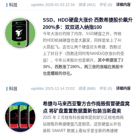
科技
ugmbbc 2026-01-03 22:34
阅读 (401)
评论 (0)
详细内容
SSD、HDD硬盘大涨价 西数希捷股价飙升
200%多：双双进入纳指100
今年大涨价的除了内存、SSD硬盘之外，传统
的HDD机械硬盘也是大赢家，同样是坐上了AI
火箭起飞。这也让两个硬盘巨头希捷、西数过
上了好日子（西数还同时有NAND闪存涨价的受
益），今年以来股价也是飙升，
其中希捷涨了2
30%，西数涨了280%，两三倍的涨幅在美股中
也是耀眼的存在。
科技
ugmbbc 2025-12-14 23:02
阅读 (686)
评论 (0)
详细内容
希捷与马来西亚警方合作捣毁假冒硬盘窝
点 将矿盘重置数据重新包装当新盘卖
2025 年 2 月就有科技媒体提到部分正规电商网
站销售的希捷硬盘乃是假货，这些硬盘从外包
装和 SMART 数据上看似乎是全新的希捷硬