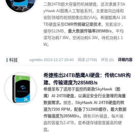
二款24TB超大容量的机械硬盘，这次隶属于Sk
yHawk AI酷鹰人工智能系列，主要面向边缘和
安防领域的视频图像应用(VIA)。希捷酷鹰AI 24
TB硬盘采用
CMR传统磁记录技术
，充氦设计，
缓存512MB，
最大数据传输率285MB/s
，平均
读写功耗7.8W，空闲功耗6.3W，待机功耗1.1
W。
科技
ugmbbc 2023-12-27 20:40
阅读 (2759)
评论 (0)
详细内容
希捷推出24TB酷鹰AI硬盘：传统CMR构
建、传输速度为285MB/s
希捷发布了适用于监控的新款SkyHawk（酷
鹰）AI 24TB硬盘，以满足安全行业激增的海量
数据需求。
据悉，
SkyHawk AI 24TB硬盘的转
速为7200 RPM，配备了512MB缓存，最大数据
传输速度为285MB/s，
拥有10片磁盘，每片磁
盘的容量为2.4TB，是希捷存储密度最高的硬
盘。