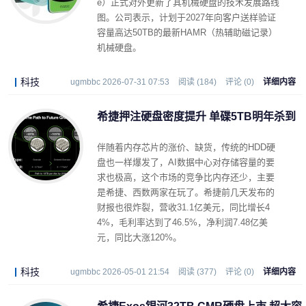
e）正式对外更新了其机械硬盘的技术发展路线
图。公司表示，计划于2027年向客户送样验证
容量高达50TB的最新HAMR（热辅助磁记录）
机械硬盘。
科技
ugmbbc 2026-07-31 07:53
阅读 (184)
评论 (0)
详细内容
希捷押注硬盘密度提升 单碟5TB明年杀到
伴随着内存芯片的涨价、缺货，传统的HDD硬
盘也一样爆发了，AI数据中心对存储容量的要
求也极高，这个市场的竞争比内存还少，主要
是希捷、西数两家在玩了。希捷前几天发布的
财报也很炸裂，营收31.1亿美元，同比增长4
4%，毛利率达到了46.5%，净利润7.48亿美
元，同比大涨120%。
科技
ugmbbc 2026-05-01 21:54
阅读 (377)
评论 (0)
详细内容