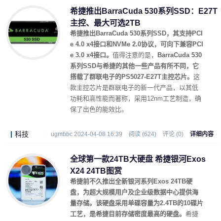
希捷推出BarraCuda 530系列SSD：E27T
主控、最大可选2TB
希捷推出BarraCuda 530系列SSD，其支持PCI
e 4.0 x4接口和NVMe 2.0协议，可向下兼容PCI
e 3.0 x4接口。
值得注意的是，
BarraCuda 530
系列SSD与希捷的其他一些产品有所不同，它
搭载了群联电子的PS5027-E27T主控芯片。
这
款主控芯片是群联电子的新一代产品，以其低
功耗和高性能而著称，采用12nm工艺制造，确
保了出色的能效比。
科技
ugmbbc 2024-04-08 16:39
阅读 (624)
评论 (0)
详细内容
全球第一款24TB大硬盘 希捷银河Exos
X24 24TB图赏
希捷前不久推出全新银河系列Exos 24TB硬
盘，为超大规模用户及企业级数据中心提供海
量存储。该硬盘采用单碟容量为2.4TB的10碟片
工艺，是希捷目前存储密度最高的硬盘。
希捷