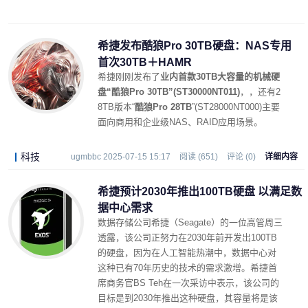
希捷发布酷狼Pro 30TB硬盘：NAS专用
首次30TB＋HAMR
希捷刚刚发布了
业内首款30TB大容量的机械硬
盘“酷狼Pro 30TB”(ST30000NT011)
，，还有2
8TB版本“
酷狼Pro 28TB
”(ST28000NT000)主要
面向商用和企业级NAS、RAID应用场景。
科技
ugmbbc 2025-07-15 15:17
阅读 (651)
评论 (0)
详细内容
希捷预计2030年推出100TB硬盘 以满足数
据中心需求
数据存储公司
希捷
（Seagate）的一位高管周三
透露，该公司正努力在2030年前开发出100TB
的硬盘，因为在人工智能热潮中，数据中心对
这种已有70年历史的技术的需求激增。希捷首
席商务官BS Teh在一次采访中表示，该公司的
目标是到2030年推出这种硬盘，其容量将是该