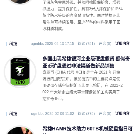
了深灰色金属外观，并随附橡胶保护套，增强
抓握力，提升保护性，具有3米抗摔保护和IP54
防尘防水等级的高度耐用特性。同时希捷还非
常注重可持续发展，至少35%的材料采用了回
收材质制成。
科技
ugmbbc 2025-02-13 17:15
阅读 (751)
评论 (0)
详细内容
多国出现希捷银河企业级硬盘假货 疑似奇
亚币矿盘通过非法渠道做新品销售
奇亚币 (CHIA 代号 XCH) 是个在 2021 年开始
流行的加密货币，该加密货币的主要特点是使
用硬盘存储空间挖矿而非显卡挖矿，在 2021~2
022 年大量企业级大容量硬盘被矿工购买用于
挖掘奇亚币。
科技
ugmbbc 2025-02-09 11:02
阅读 (875)
评论 (0)
详细内容
希捷HAMR技术助力 60TB机械硬盘指日可