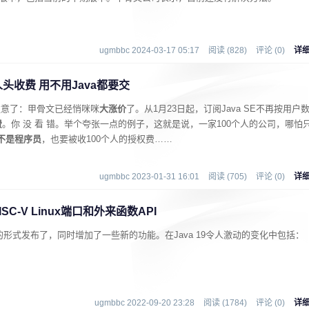
ugmbbc 2024-03-17 05:17
阅读 (828)
评论 (0)
详
人头收费 用不用Java都要交
们注意了：甲骨文已经悄咪咪
大涨价
了。从1月23日起，订阅Java SE不再按用户
费
。你 没 看 错。举个夸张一点的例子，这就是说，一家100个人的公司，哪怕
不是程序员
，也要被收100个人的授权费……
ugmbbc 2023-01-31 16:01
阅读 (705)
评论 (0)
详
RISC-V Linux端口和外来函数API
遍可用的形式发布了，同时增加了一些新的功能。在Java 19令人激动的变化中包括：
ugmbbc 2022-09-20 23:28
阅读 (1784)
评论 (0)
详