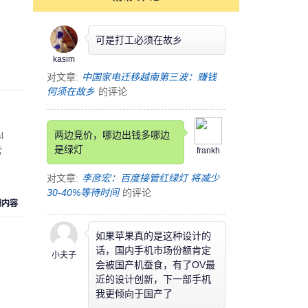
可是打工必须在故乡
kasim
对文章:
中国家电迁移越南第三波：赚钱
何须在故乡
的评论
两边竞价，哪边出钱多哪边
l
是绿灯
常
frankh
对文章:
李彦宏：百度接管红绿灯 将减少
30-40%等待时间
的评论
细内容
如果苹果真的是这种设计的
话，国内手机市场份额肯定
小夫子
会被国产机蚕食，有了OV最
近的设计创新，下一部手机
我更倾向于国产了