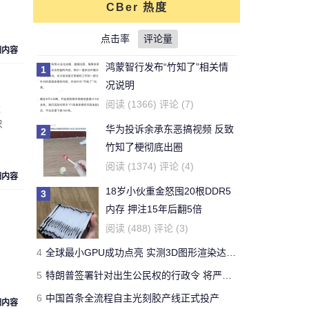
CBer 热度
对文章:
你还能活多久？这个寿命计算器
可以给出答案
点击率
的评论
评论量
细内容
鸿蒙智行发布“竹知了”相关情
1
刚看完王老吉的贴，刚下的
况说明
结论，老鼠实验不适用于
牛天王
阅读 (1366) 评论 (7)
数
人。
只
华为投诉余承东恶搞视频 反致
2
对文章:
吃胖算我输 华人学者今日带来减
竹知了梗彻底出圈
肥新思路
的评论
阅读 (1374) 评论 (4)
细内容
18岁小伙重金怒囤20根DDR5
3
开了一年了，操控很好 -
内存 押注15年后翻5倍
Forza Horizon 3 用户
Yeb123
阅读 (488) 评论 (3)
对文章:
全球最快量产SUV兰博基尼Urus
4
全球最小GPU成功点亮 实测3D图形渲染达15帧
正式发布 中国售价313万
的评论
5
特朗普签署针对出生公民权的行政令 将严厉打击“生育旅游”
6
中国首条全流程自主光刻胶产线正式投产
国有国法，咖有咖规
细内容