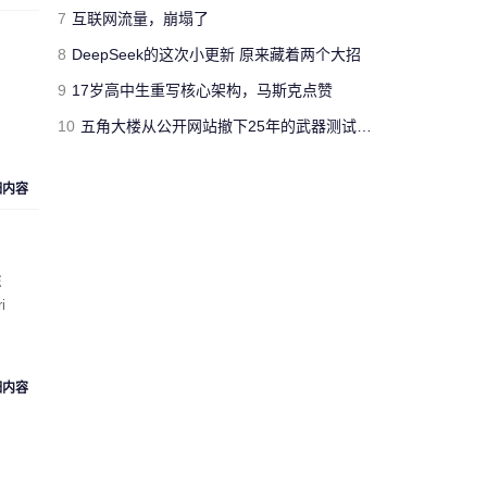
jimmyfluore
7
互联网流量，崩塌了
对文章:
玩家网吧玩《绝地求生：大逃
8
DeepSeek的这次小更新 原来藏着两个大招
杀》开挂被制裁 网管无限重启其电脑
的
评论
9
17岁高中生重写核心架构，马斯克点赞
10
五角大楼从公开网站撤下25年的武器测试报告 担心对手借AI挖掘漏洞
“人工智障”果不其然。[s:黑]
Cloud_Atlas
细内容
对文章:
Siri再闹乌龙：将西语神曲
《Despacito》认作保加利亚国歌
的评论
陈
i
“复兴号”从北京到上海跑一
趟，单程1318公里，记录的
匿名人士
数据达300多兆。相比之下，
73万字的《红楼梦》所占数
细内容
据空间仅有1.7兆。 亏你想的
出来 这么比
来自
湖北武汉
的匿名人士对文章:
“复兴号”