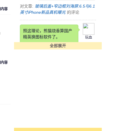
对文章:
玻璃后盖+窄边框刘海屏:6.5与6.1
细内容
英寸iPhone新品真机曝光
的评论
照这理论，熊猫烧香算国产
J
精英换图标软件了。
玩血
全部展开
对文章:
快压发布告用户书 称国产软件生
存实乃不易
的评论
细内容
这锤子也是锤子得狠，改个
铲铲名字
cyk553312
对文章:
罗永浩自曝锤子科技要改名：“锤
子”在四川不太雅观
的评论
[s:哭]看到Annual Income那
项我估计在座各位都活不长
魏魏
了。。。。