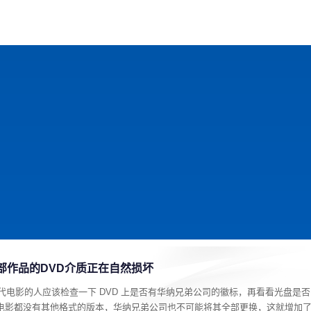
戏
动漫
趣闻
科学
软件
主题
排行
百部作品的DVD介质正在自然损坏
0 年代电影的人应该检查一下 DVD 上是否有华纳兄弟公司的徽标，再看看光盘是否
的电影都没有其他格式的版本，华纳兄弟公司也不可能将其全部更换，这就增加