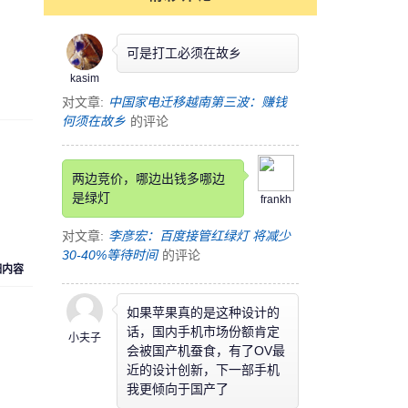
可是打工必须在故乡
kasim
对文章:
中国家电迁移越南第三波：赚钱
何须在故乡
的评论
两边竞价，哪边出钱多哪边
是绿灯
frankh
对文章:
李彦宏：百度接管红绿灯 将减少
30-40%等待时间
的评论
细内容
如果苹果真的是这种设计的
话，国内手机市场份额肯定
小夫子
会被国产机蚕食，有了OV最
近的设计创新，下一部手机
我更倾向于国产了