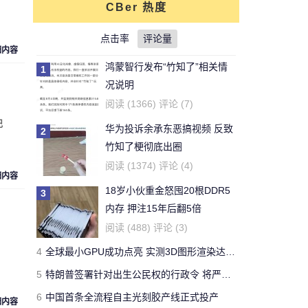
CBer 热度
对文章:
你还能活多久？这个寿命计算器
可以给出答案
点击率
的评论
评论量
细内容
鸿蒙智行发布“竹知了”相关情
1
刚看完王老吉的贴，刚下的
况说明
结论，老鼠实验不适用于
牛天王
阅读 (1366) 评论 (7)
人。
记
华为投诉余承东恶搞视频 反致
2
对文章:
吃胖算我输 华人学者今日带来减
竹知了梗彻底出圈
肥新思路
的评论
阅读 (1374) 评论 (4)
细内容
18岁小伙重金怒囤20根DDR5
3
开了一年了，操控很好 -
内存 押注15年后翻5倍
Forza Horizon 3 用户
Yeb123
阅读 (488) 评论 (3)
对文章:
全球最快量产SUV兰博基尼Urus
4
全球最小GPU成功点亮 实测3D图形渲染达15帧
正式发布 中国售价313万
的评论
5
特朗普签署针对出生公民权的行政令 将严厉打击“生育旅游”
6
中国首条全流程自主光刻胶产线正式投产
国有国法，咖有咖规
细内容