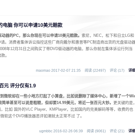
的电脑 你可以申请10美元赔款
驱动器的PC，那么你现在可以申请10美元赔款。
索尼，NEC，松下和日立LG和
申请。消费者集体诉讼指控这些厂商向戴尔和惠普等PC制造商出货的光盘驱动
2008年12月31日之间购买了带DVD驱动器的电脑，那么你就在集体诉讼行列当
赔款。
maomao 2017-02-07 21:35
阅读 (22497)
评论 (17)
详
费百元 评分仅有1.9
是没想到微软却在一些小地方打起了小算盘，比如说删除了媒体中心，新增了一个Wi
，功能很简单甚至可以说是粗糙，但却要14.99美元，将近一张百元大钞。
更关键的是
如 国外的VLC Player、KMPlayer，比如国内的完美解码等等，收费的也
地，微软这个DVD播放器恶评如潮就太正常不过 了。
ugmbbc 2016-02-26 06:39
阅读 (9061)
评论 (21)
详