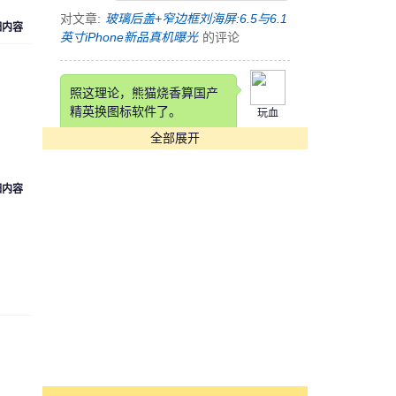
对文章:
玻璃后盖+窄边框刘海屏:6.5与6.1
细内容
英寸iPhone新品真机曝光
的评论
照这理论，熊猫烧香算国产
精英换图标软件了。
玩血
全部展开
。
对文章:
快压发布告用户书 称国产软件生
存实乃不易
的评论
细内容
这锤子也是锤子得狠，改个
铲铲名字
cyk553312
对文章:
罗永浩自曝锤子科技要改名：“锤
子”在四川不太雅观
的评论
[s:哭]看到Annual Income那
项我估计在座各位都活不长
魏魏
了。。。。