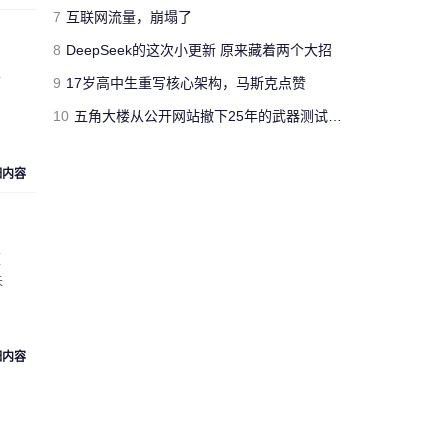
jimmyfluore
7
互联网流量，崩塌了
对文章:
玩家网吧玩《绝地求生：大逃
8
DeepSeek的这次小更新 原来藏着两个大招
杀》开挂被制裁 网管无限重启其电脑
的
半
评论
9
17岁高中生重写核心架构，马斯克点赞
10
五角大楼从公开网站撤下25年的武器测试报告 担心对手借AI挖掘漏洞
“人工智障”果不其然。[s:黑]
Cloud_Atlas
细内容
对文章:
Siri再闹乌龙：将西语神曲
《Despacito》认作保加利亚国歌
的评论
蓝
未
“复兴号”从北京到上海跑一
趟，单程1318公里，记录的
匿名人士
数据达300多兆。相比之下，
73万字的《红楼梦》所占数
细内容
据空间仅有1.7兆。 亏你想的
出来 这么比
来自
湖北武汉
的匿名人士对文章:
“复兴号”