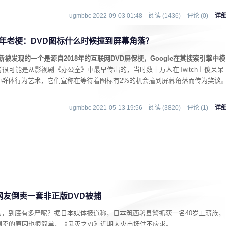
ugmbbc 2022-09-03 01:48
阅读 (1436)
评论 (0)
详
陈年老梗：DVD图标什么时候撞到屏幕角落？
新被发现的一个是源自2018年的互联网DVD屏保梗，Google在其搜索引擎中模
者很可能是从影视剧《办公室》中最早传出的，当时数十万人在Twitch上傻呆呆
种群体行为艺术，它们宣称在等待着图标有2%的机会撞到屏幕角落而传为笑谈
ugmbbc 2021-05-13 19:56
阅读 (3820)
评论 (1)
详
友倒卖一套非正版DVD被捕
，到底有多严呢？据日本媒体报道称，日本筑西署县警抓获一名40岁工薪族，
倒卖的原因也很简单，《鬼灭之刃》近期太火市场供不应求。