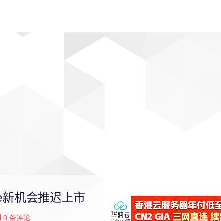
动漫
趣闻
科学
软件
主题
排行
ne新机会推迟上市
0
条评论