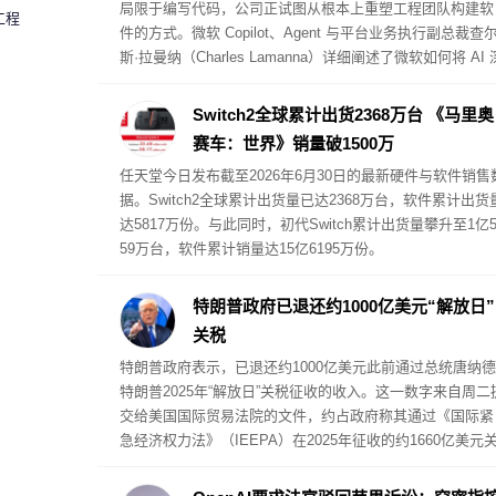
局限于编写代码，公司正试图从根本上重塑工程团队构建软
工程
件的方式。微软 Copilot、Agent 与平台业务执行副总裁查
斯·拉曼纳（Charles Lamanna）详细阐述了微软如何将 AI 
度融入开发工作流，同时保持对客户成功指标的关注。
Switch2全球累计出货2368万台 《马里奥
赛车：世界》销量破1500万
任天堂今日发布截至2026年6月30日的最新硬件与软件销售
据。Switch2全球累计出货量已达2368万台，软件累计出货
达5817万份。与此同时，初代Switch累计出货量攀升至1亿5
59万台，软件累计销量达15亿6195万份。
特朗普政府已退还约1000亿美元“解放日”
关税
特朗普政府表示，已退还约1000亿美元此前通过总统唐纳德
特朗普2025年“解放日”关税征收的收入。这一数字来自周二
交给美国国际贸易法院的文件，约占政府称其通过《国际紧
急经济权力法》（IEEPA）在2025年征收的约1660亿美元
税收入的60%。