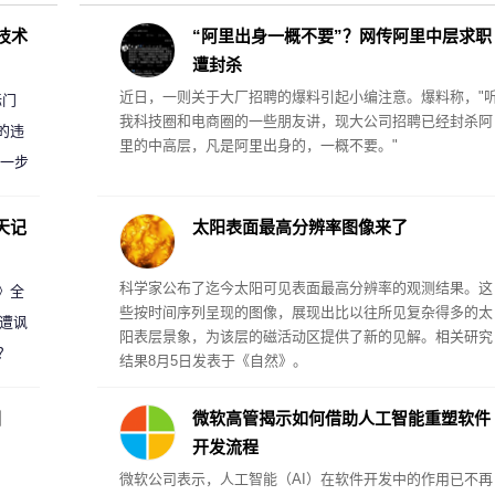
D技术
“阿里出身一概不要”？网传阿里中层求职
遭封杀
近日，一则关于大厂招聘的爆料引起小编注意。爆料称，"
标门
我科技圈和电商圈的一些朋友讲，现大公司招聘已经封杀阿
的违
里的中高层，凡是阿里出身的，一概不要。"
进一步
天记
太阳表面最高分辨率图像来了
科学家公布了迄今太阳可见表面最高分辨率的观测结果。这
案》全
些按时间序列呈现的图像，展现出比以往所见复杂得多的太
 遭讽
阳表层景象，为该层的磁活动区提供了新的见解。相关研究
？
结果8月5日发表于《自然》。
圈
微软高管揭示如何借助人工智能重塑软件
开发流程
微软公司表示，人工智能（AI）在软件开发中的作用已不再