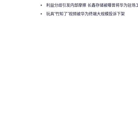
利益分歧引发内部摩擦 长鑫存储被曝曾将华为驻场
师驱逐出研发基地
玩具“竹知了”视频被华为终端大规模投诉下架