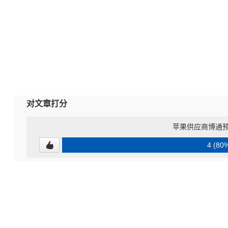
对文章打分
苹果供应商博通预计
4 (80