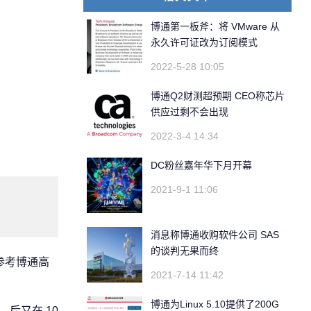
博通第一板斧：将 VMware 从
永久许可证改为订阅模式
2022-5-28 10:05
博通Q2财测超预期 CEO称芯片
供应过剩不会出现
2022-3-4 14:34
DC粉丝嘉年华下月开幕
2021-9-1 11:06
消息称博通收购软件公司 SAS
的谈判无果而终
参考博通高
2021-7-14 11:42
博通为Linux 5.10提供了200G
，后又在 10