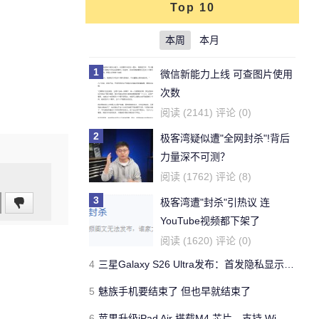
Top 10
本周
本月
1
微信新能力上线 可查图片使用
次数
阅读 (2141) 评论 (0)
2
极客湾疑似遭"全网封杀"!背后
力量深不可测？
阅读 (1762) 评论 (8)
3
极客湾遭"封杀"引热议 连
YouTube视频都下架了
阅读 (1620) 评论 (0)
4
三星Galaxy S26 Ultra发布：首发隐私显示屏、骁龙 8 Elite Gen 5与60W闪充
5
魅族手机要结束了 但也早就结束了
6
苹果升级iPad Air 搭载M4 芯片、支持 Wi‑Fi 7 售价不变