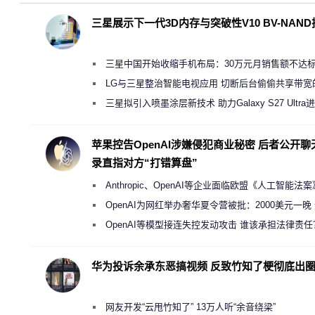
三星展示下一代3D内存与突破性V10 BV-NAN
三星中国开始收缩手机布局：30万元月销售额不达
店 将被逐步清退
LG与三星整治智能电视应用 切断后台偷偷共享带宽
规行为
三星拟引入喷墨涂层新技术 助力Galaxy S27 Ultra
缩减镜头模组厚度
苹果控告OpenAI涉嫌侵犯商业秘密 后者公开聊
录直指对方“打错算盘”
Anthropic、OpenAI等企业面临欧盟《人工智能法
新执法权限审查
OpenAI为网红举办奢华夏令营被批：2000美元一晚
“反乌托邦”
OpenAI等模型接连失控发动攻击 谁该承担法律责任
华为投诉余承东恶搞视频 反致竹知了梗彻底出
网友开发“云甩竹知了” 13万人听“余音绕梁”