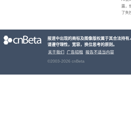
露，
了失
司都
业公司
报道中出现的商标及图像版权属于其合法持有
请遵守理性，宽容，换位思考的原则。
关于我们
广告招租
报告不适当内容
©2003-2026 cnBeta