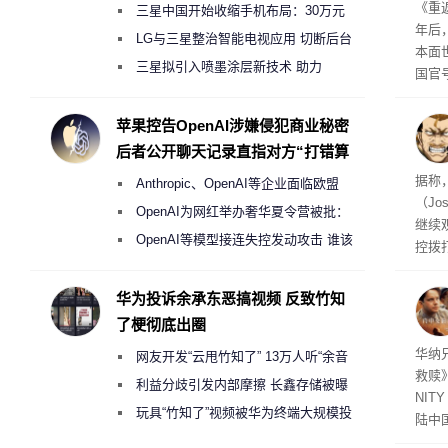
年审
《重
三星中国开始收缩手机布局：30万元
年后
月销售额不达标门店 将被逐步清退
LG与三星整治智能电视应用 切断后台
本面
偷偷共享带宽的违规行为
三星拟引入喷墨涂层新技术 助力
国官
Galaxy S27 Ultra进一步缩减镜头模组厚
相关
的审
度
苹果控告OpenAI涉嫌侵犯商业秘密
后者公开聊天记录直指对方“打错算
盘”
据称
Anthropic、OpenAI等企业面临欧盟
（Jo
《人工智能法案》全新执法权限审查
OpenAI为网红举办奢华夏令营被批：
继续
2000美元一晚 遭讽“反乌托邦”
OpenAI等模型接连失控发动攻击 谁该
控拨
承担法律责任？
脏话
一个
华为投诉余承东恶搞视频 反致竹知
恐怖
了梗彻底出圈
华纳
网友开发“云甩竹知了” 13万人听“余音
救赎》
绕梁”
利益分歧引发内部摩擦 长鑫存储被曝
NIT
曾将华为驻场工程师驱逐出研发基地
玩具“竹知了”视频被华为终端大规模投
陆中
诉下架
大家