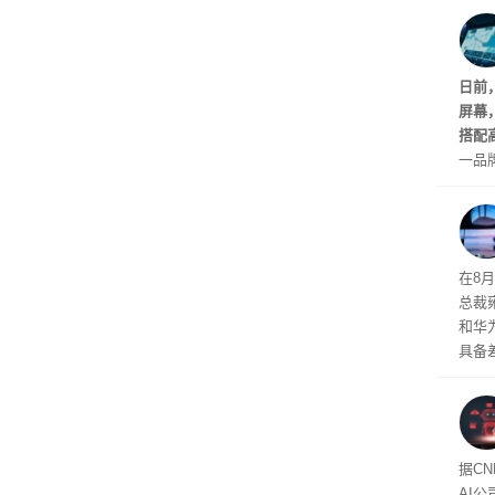
事。
键
日前
屏幕
搭配
一品
车市
型风
在8
总裁
和华
具备
发布
款中
做错
据C
AI公司