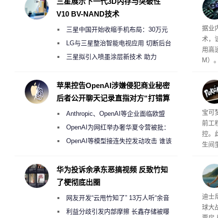
三星展示下一代3D内存与突破性
V10 BV-NAND技术
据业
三星中国开始收缩手机布局：30万元
术，
月销售额不达标门店 将被逐步清退
LG与三星整治智能电视应用 切断后台
用高速
偷偷共享带宽的违规行为
三星拟引入喷墨涂层新技术 助力
M）
Galaxy S27 Ultra进一步缩减镜头模组厚
以直
度
苹果控告OpenAI涉嫌侵犯商业秘密
后者公开聊天记录直指对方“打错算
盘”
宝可
Anthropic、OpenAI等企业面临欧盟
前工
《人工智能法案》全新执法权限审查
OpenAI为网红举办奢华夏令营被批：
控。
2000美元一晚 遭讽“反乌托邦”
OpenAI等模型接连失控发动攻击 谁该
生间
承担法律责任？
n 
一家
华为投诉余承东恶搞视频 反致竹知
像头
了梗彻底出圈
周边
迪士
网友开发“云甩竹知了” 13万人听“余音
球大
绕梁”
利益分歧引发内部摩擦 长鑫存储被曝
票房