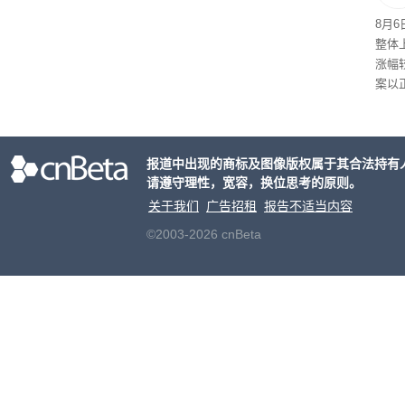
围绕
8月6
以完
整体上
没有
涨幅
案以
报道中出现的商标及图像版权属于其合法持有
请遵守理性，宽容，换位思考的原则。
关于我们
广告招租
报告不适当内容
©2003-2026 cnBeta