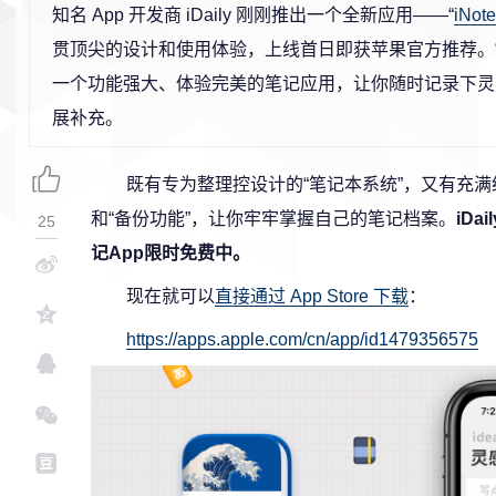
知名 App 开发商 iDaily 刚刚推出一个全新应用——“
iNo
贯顶尖的设计和使用体验，上线首日即获苹果官方推荐。
一个功能强大、体验完美的笔记应用，让你随时记录下灵
展补充。
既有专为整理控设计的“笔记本系统”，又有充满细
和“备份功能”，让你牢牢掌握自己的笔记档案。
iD
25
记App限时免费中。
现在就可以
直接通过 App Store 下载
：
https://apps.apple.com/cn/app/id1479356575