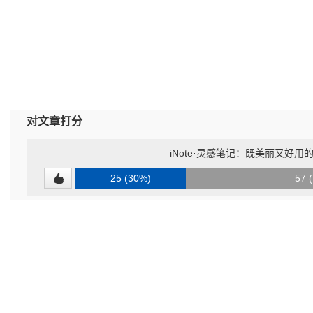
对文章打分
iNote·灵感笔记：既美丽又好用的
25 (30%)
57 