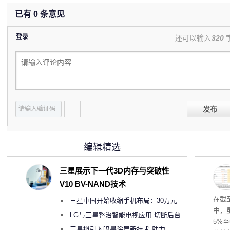
已有
0
条意见
登录
还可以输入
320
发布
编辑精选
三星展示下一代3D内存与突破性
V10 BV-NAND技术
于美
在截
三星中国开始收缩手机布局：30万元
中，
月销售额不达标门店 将被逐步清退
LG与三星整治智能电视应用 切断后台
5%至
偷偷共享带宽的违规行为
三星拟引入喷墨涂层新技术 助力