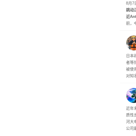
最先
8月
跳动
近An
前，
室的
不准
日本
者等
被使
对知
的声
近年
质性
河大
公司
正原