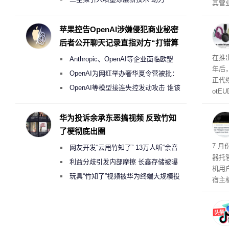
其营
Galaxy S27 Ultra进一步缩减镜头模组厚
示，
日元
度
苹果控告OpenAI涉嫌侵犯商业秘密
69亿
后者公开聊天记录直指对方“打错算
盘”
曝光
在推出
Anthropic、OpenAI等企业面临欧盟
年后
《人工智能法案》全新执法权限审查
OpenAI为网红举办奢华夏令营被批：
正代
2000美元一晚 遭讽“反乌托邦”
OpenAI等模型接连失控发动攻击 谁该
otE
承担法律责任？
代Bo
计与
华为投诉余承东恶搞视频 反致竹知
了梗彻底出圈
机安
7 月
网友开发“云甩竹知了” 13万人听“余音
器托
绕梁”
利益分歧引发内部摩擦 长鑫存储被曝
机用
曾将华为驻场工程师驱逐出研发基地
玩具“竹知了”视频被华为终端大规模投
宿主
诉下架
托管
如果
有可