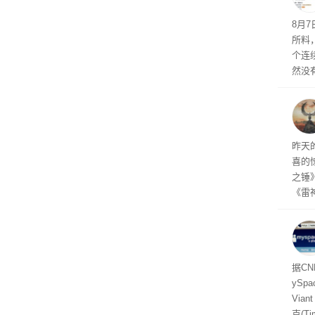
悄悄
8月
所料
个连
然没
就开
有品
着—
线了
昨天
喜的
之锤
《雷
mes
ox、
出震
据C
yS
Via
克(T