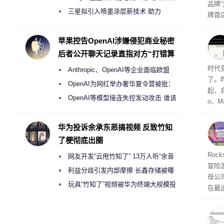
品牌
偷偷共享带宽的违规行为
三星拟引入喷墨涂层新技术 助力
牌首
Galaxy S27 Ultra进一步缩减镜头模组厚
访发
者均
度
苹果控告OpenAI涉嫌侵犯商业秘密
与西
后者公开聊天记录直指对方“打错算
盘”
Co
时代
Anthropic、OpenAI等企业面临欧盟
了。昨
《人工智能法案》全新执法权限审查
OpenAI为网红举办奢华夏令营被批：
起，自
2000美元一晚 遭讽“反乌托邦”
OpenAI等模型接连失控发动攻击 谁该
o、M
承担法律责任？
自动模
和操
华为投诉余承东恶搞视频 反致竹知
命令
了梗彻底出圈
起来，
期
Roc
网友开发“云甩竹知了” 13万人听“余音
防御
冒险
气将
绕梁”
利益分歧引发内部摩擦 长鑫存储被曝
母公司T
发效
曾将华为驻场工程师驱逐出研发基地
玩具“竹知了”视频被华为终端大规模投
在最近
诉下架
时，Ta
ss 