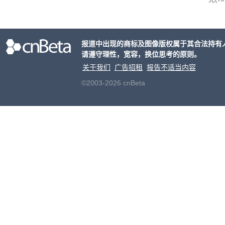
ris
合适
户对
报道中出现的商标及图像版权属于其合法持有
算法
请遵守理性，宽容，换位思考的原则。
老牌
关于我们
广告招租
报告不适当内容
©2003-2026 cnBeta