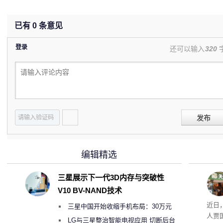
已有
0
条意见
登录
还可以输入
320
发布
编辑精选
三星展示下一代3D内存与突破性
V10 BV-NAND技术
肉串
近日
三星中国开始收缩手机布局：30万元
人贾
月销售额不达标门店 将被逐步清退
LG与三星整治智能电视应用 切断后台