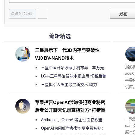
发布
编辑精选
三星展示下一代3D内存与突破性
V10 BV-NAND技术
电
据彭
三星中国开始收缩手机布局：30万元
ace
月销售额不达标门店 将被逐步清退
LG与三星整治智能电视应用 切断后台
半导
偷偷共享带宽的违规行为
三星拟引入喷墨涂层新技术 助力
供应
Galaxy S27 Ultra进一步缩减镜头模组厚
赖利·
开会
度
苹果控告OpenAI涉嫌侵犯商业秘密
取“
后者公开聊天记录直指对方“打错算
的电
盘”
全退
一款
Anthropic、OpenAI等企业面临欧盟
ea
《人工智能法案》全新执法权限审查
OpenAI为网红举办奢华夏令营被批：
原本