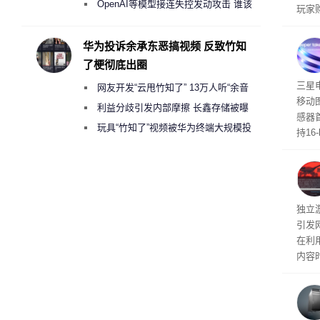
2000美元一晚 遭讽“反乌托邦”
OpenAI等模型接连失控发动攻击 谁该
玩家
承担法律责任？
过，
入仅剩
华为投诉余承东恶搞视频 反致竹知
了梗彻底出圈
传感
三星
网友开发“云甩竹知了” 13万人听“余音
移动
绕梁”
利益分歧引发内部摩擦 长鑫存储被曝
感器
曾将华为驻场工程师驱逐出研发基地
玩具“竹知了”视频被华为终端大规模投
持16
诉下架
光拍
文档
独立游
引发
在利用
内容
tage 