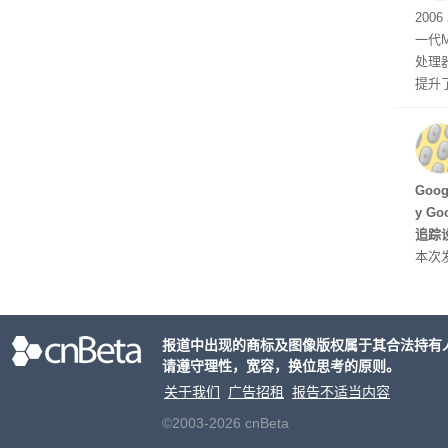
有五
200
一代
处理器
提升
C 架
型，原
ss 
Hu
Goo
y G
追踪设
本次发
列手机
新硬
果Air
报道中出现的商标及图像版权属于其合法持有
摩托罗
请遵守理性，宽容，换位思考的原则。
开正
关于我们
广告招租
报告不适当内容
©2003-2026 cnBeta