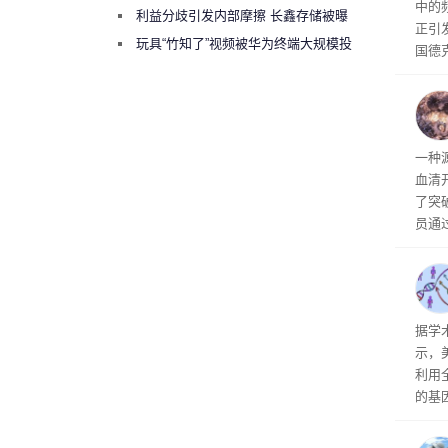
中的
绕梁”
利益分歧引发内部摩擦 长鑫存储被曝
正引
曾将华为驻场工程师驱逐出研发基地
玩具“竹知了”视频被华为终端大规模投
国德
诉下架
（V
《科学
表最
大的
一种
肪肝
血清
时，
了突
员通
子防
组合
险蛇
抗毒
据学
毒血
示，
利用
的基
NA
o sap