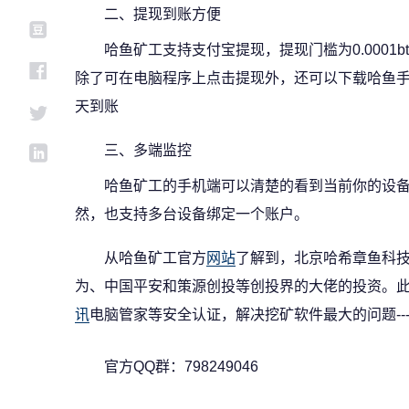
二、提现到账方便
哈鱼矿工支持支付宝提现，提现门槛为0.0001btc 
除了可在电脑程序上点击提现外，还可以下载哈鱼
天到账
三、多端监控
哈鱼矿工的手机端可以清楚的看到当前你的设
然，也支持多台设备绑定一个账户。
从哈鱼矿工官方
网站
了解到，北京哈希章鱼科
为、中国平安和策源创投等创投界的大佬的投资。此
讯
电脑管家等安全认证，解决挖矿软件最大的问题---
官方QQ群：798249046