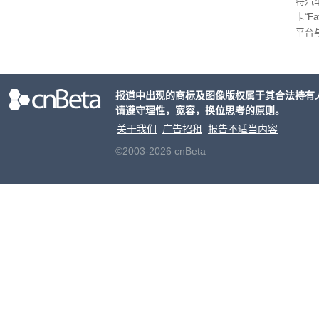
特汽
卡“F
平台
为2
车的
报道中出现的商标及图像版权属于其合法持有
请遵守理性，宽容，换位思考的原则。
关于我们
广告招租
报告不适当内容
©2003-2026 cnBeta