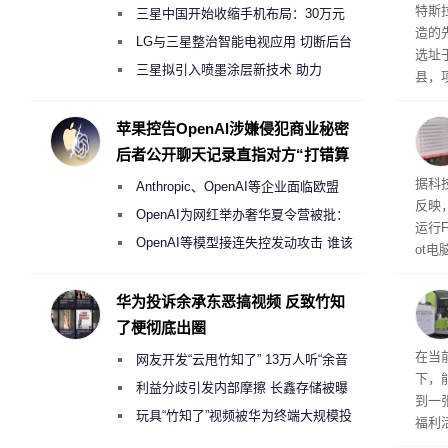
Ter
特斯拉
三星中国开始收缩手机布局：30万元
造的先
月销售额不达标门店 将被逐步清退
LG与三星整治智能电视应用 切断后台
选址
偷偷共享带宽的违规行为
三星拟引入喷墨涂层新技术 助力
县，
Galaxy S27 Ultra进一步缩减镜头模组厚
公司
在社
度
苹果控告OpenAI涉嫌侵犯商业秘密
疑问
后者公开聊天记录直指对方“打错算
建筑”
盘”
患
据科技
Anthropic、OpenAI等企业面临欧盟
超 1
反映，
《人工智能法案》全新执法权限审查
OpenAI为网红举办奢华夏令营被批：
运行F
2000美元一晚 遭讽“反乌托邦”
OpenAI等模型接连失控发动攻击 谁该
ot
承担法律责任？
损坏
华为投诉余承东恶搞视频 反致竹知
了梗彻底出圈
RTX
在当
网友开发“云甩竹知了” 13万人听“余音
下，
绕梁”
利益分歧引发内部摩擦 长鑫存储被曝
到一
曾将华为驻场工程师驱逐出研发基地
玩具“竹知了”视频被华为终端大规模投
福利活
诉下架
英伟