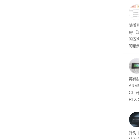
州格
家提供
卡（F
户面
随着科
这一
ey
（Veri
的安全
的最新
失。研
内存
以利用
并窃取
SD
英伟达
在线
态
AR
件是
C）
软件
RTX
年晚
将到
的技
起售
针对