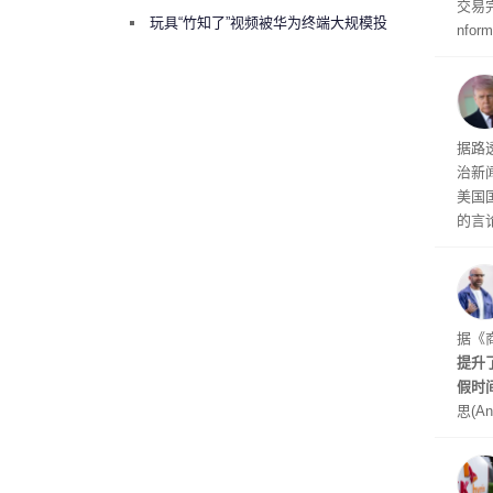
交易
曾将华为驻场工程师驱逐出研发基地
玩具“竹知了”视频被华为终端大规模投
nfo
诉下架
周四
周末
时间
交的
到倒
据路
议，对
治新闻
易预
美国
的言
争论
I行业
联邦
员已
是让
据《
其中
提升
提交
假时
思(An
位参
在7
了这