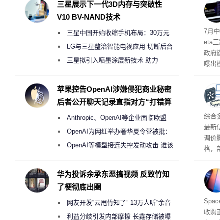
三星展示下一代3D内存与突破性
V10 BV-NAND技术
7月中
三星中国开始收缩手机布局：30万元
et
月销售额不达标门店 将被逐步清退
LG与三星整治智能电视应用 切断后台
政府
偷偷共享带宽的违规行为
三星拟引入喷墨涂层新技术 助力
曝出
Galaxy S27 Ultra进一步缩减镜头模组厚
算下
度
苹果控告OpenAI涉嫌侵犯商业秘密
后者公开聊天记录直指对方“打错算
盘”
综合
Anthropic、OpenAI等企业面临欧盟
最新
《人工智能法案》全新执法权限审查
OpenAI为网红举办奢华夏令营被批：
调价
2000美元一晚 遭讽“反乌托邦”
OpenAI等模型接连失控发动攻击 谁该
格，
承担法律责任？
这次
RA
华为投诉余承东恶搞视频 反致竹知
不断
了梗彻底出圈
品牌
Spa
网友开发“云甩竹知了” 13万人听“余音
收购
绕梁”
利益分歧引发内部摩擦 长鑫存储被曝