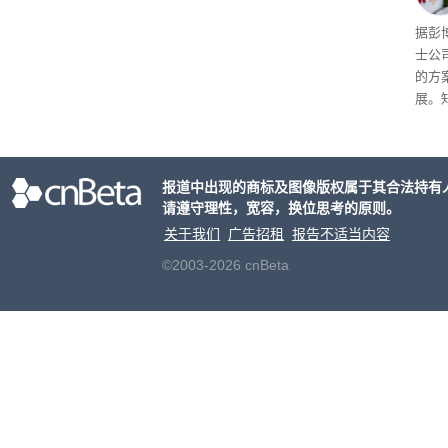
据彭
士公
的方
展。
接洽
交易
元
。
报道中出现的商标及图像版权属于其合法持有
片的
请遵守理性，宽容，换位思考的原则。
关于我们
广告招租
报告不适当内容
©2003-2026 cnBeta