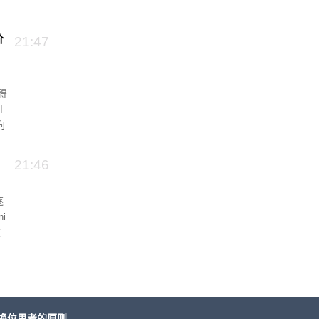
价
21:47
得
I
向
e
地
21:46
逐
i
在
，
s
击
换位思考的原则。