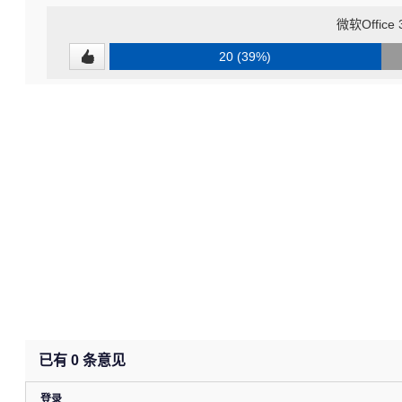
微软Offic
20 (39%)
已有
0
条意见
登录