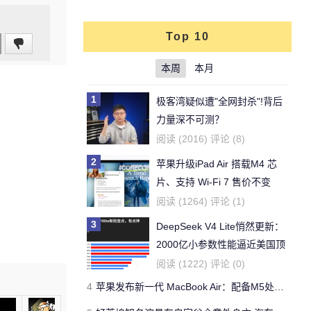
Top 10
本周
本月
1
极客湾疑似遭"全网封杀"!背后
力量深不可测？
阅读 (2016) 评论 (8)
2
苹果升级iPad Air 搭载M4 芯
片、支持 Wi‑Fi 7 售价不变
阅读 (1264) 评论 (1)
3
DeepSeek V4 Lite悄然更新：
2000亿小参数性能逼近美国顶
流
阅读 (1222) 评论 (0)
4
苹果发布新一代 MacBook Air：配备M5处理器 性能、存储与 AI 全面升级 ​