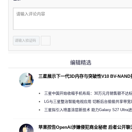
编辑精选
三星展示下一代3D内存与突破性V10 BV-NAN
三星中国开始收缩手机布局：30万元月销售额不达
店 将被逐步清退
LG与三星整治智能电视应用 切断后台偷偷共享带宽
规行为
三星拟引入喷墨涂层新技术 助力Galaxy S27 Ultra
缩减镜头模组厚度
苹果控告OpenAI涉嫌侵犯商业秘密 后者公开聊