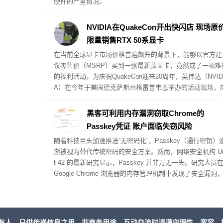
硬件的严重情况。
NVIDIA在QuakeCon开出快闪店 现场原
限量销售RTX 50系显卡
在当前全球显卡市场价格普遍飙升的背景下，能够以官方建
议零售价（MSRP）买到一张最新款显卡，竟然成了一项难
的福利活动。为庆祝QuakeCon迎来20周年，英伟达（NVID
A）在今年于美国德克萨斯州格雷普韦恩举办的活动现场，
到场玩家提供了以原价购买RTX 5000系列公版显卡（Found
rs Edition）的特权。英伟达将这一现场销售活动命名为“实
黑客可利用内存漏洞窃取Chrome的
核验优先购（Verified Priority Access IRL）”。
Passkey凭证 账户面临失窃风险
随着科技巨头加速推进“无密码化”，Passkey（通行密钥）
渐被视为替代传统密码的安全方案。然而，网络安全机构 Un
t 42 的最新研究显示，Passkey 并非万无一失。研究人员
Google Chrome 浏览器的内存管理机制中发现了安全漏洞
黑客可以利用该漏洞直接从 Chrome 内存中提取并窃取 Pas
key 密钥，进而控制受害者的在线账户。不过，实施此类攻
的前提条件是受害者的 PC 设备必须已被注入恶意软件。
有人，只供传递信息之用，非商务用途。互动交流时请遵守理性，宽容，