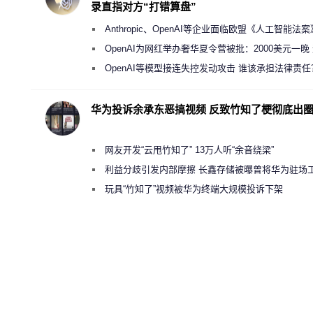
录直指对方“打错算盘”
Anthropic、OpenAI等企业面临欧盟《人工智能法
新执法权限审查
OpenAI为网红举办奢华夏令营被批：2000美元一晚
“反乌托邦”
OpenAI等模型接连失控发动攻击 谁该承担法律责任
华为投诉余承东恶搞视频 反致竹知了梗彻底出
网友开发“云甩竹知了” 13万人听“余音绕梁”
利益分歧引发内部摩擦 长鑫存储被曝曾将华为驻场
师驱逐出研发基地
玩具“竹知了”视频被华为终端大规模投诉下架