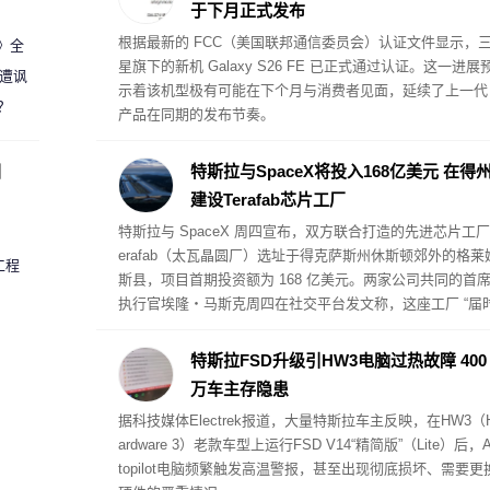
于下月正式发布
金选项。此外，Google还为其设计了丰富多样且可替换的表
根据最新的 FCC（美国联邦通信委员会）认证文件显示，
案》全
带款式。
星旗下的新机 Galaxy S26 FE 已正式通过认证。这一进展
 遭讽
示着该机型极有可能在下个月与消费者见面，延续了上一代
？
产品在同期的发布节奏。
圈
特斯拉与SpaceX将投入168亿美元 在得
建设Terafab芯片工厂
特斯拉与 SpaceX 周四宣布，双方联合打造的先进芯片工厂
erafab（太瓦晶圆厂）选址于得克萨斯州休斯顿郊外的格莱
工程
斯县，项目首期投资额为 168 亿美元。两家公司共同的首
执行官埃隆・马斯克周四在社交平台发文称，这座工厂 “届
将毫无疑问成为全球规模最大、价值最高的单体建筑”。Spa
eX 披露，厂区规划制造面积超 1 亿平方英尺。
特斯拉FSD升级引HW3电脑过热故障 400
万车主存隐患
据科技媒体Electrek报道，大量特斯拉车主反映，在HW3（
ardware 3）老款车型上运行FSD V14“精简版”（Lite）后，A
topilot电脑频繁触发高温警报，甚至出现彻底损坏、需要更