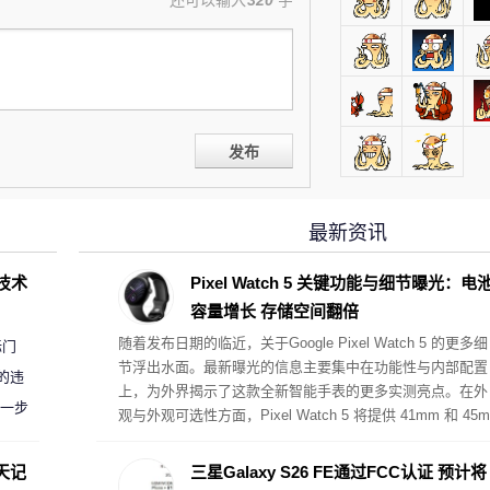
还可以输入
320
字
发布
最新资讯
D技术
Pixel Watch 5 关键功能与细节曝光：电
容量增长 存储空间翻倍
随着发布日期的临近，关于Google Pixel Watch 5 的更多细
标门
节浮出水面。最新曝光的信息主要集中在功能性与内部配置
的违
上，为外界揭示了这款全新智能手表的更多实测亮点。在外
进一步
观与外观可选性方面，Pixel Watch 5 将提供 41mm 和 45m
m 两种规格尺寸，并推出磨砂黑（Matte Black）、抛光银
（Polished Silver）、缎光金（Satin Pyrite）以及香槟金（
天记
三星Galaxy S26 FE通过FCC认证 预计将
hampagne Gold）四款配色，其中 45mm 版本将不提供香