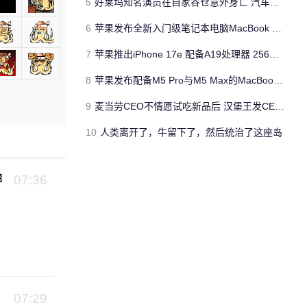
5
好莱坞知名演员在自家谷仓意外身亡 汽车搭电时突然自燃
6
苹果发布全新入门级笔记本电脑MacBook Neo 起售价599美元
7
苹果推出iPhone 17e 配备A19处理器 256GB容量起步 刘海屏依旧
8
苹果发布配备M5 Pro与M5 Max的MacBook Pro 本地AI能力再升级 ​
9
麦当劳CEO不情愿试吃新品后 汉堡王发CEO狠咬皇堡视频借势营销
10
人类离开了，牛留下了，然后统治了这座岛
池
07:36
C
07:29
槟