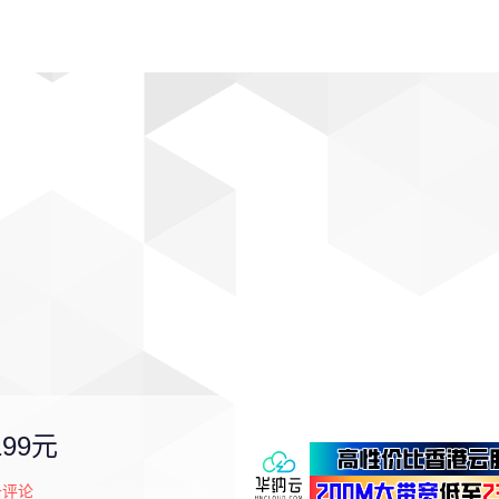
动漫
趣闻
科学
软件
主题
排行
99元
评论