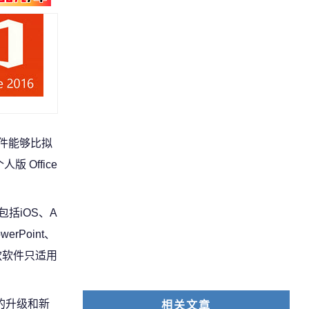
套件能够比拟
 Office
包括iOS、A
erPoint、
s 两款软件只适用
的升级和新
相关文章