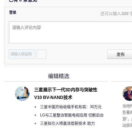
登录
还可以输入
320
发布
编辑精选
三星展示下一代3D内存与突破性
V10 BV-NAND技术
育旅
当地
三星中国开始收缩手机布局：30万元
签署
月销售额不达标门店 将被逐步清退
LG与三星整治智能电视应用 切断后台
游”
偷偷共享带宽的违规行为
三星拟引入喷墨涂层新技术 助力
动获
Galaxy S27 Ultra进一步缩减镜头模组厚
府将