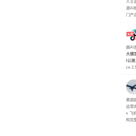
人士
源A
门产
据A
大模型
I公
ce 
元/百
万to
出分辨
在部
美国
运营
x 
构完
域涉
件。