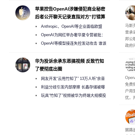
育旅
度
苹果控告OpenAI涉嫌侵犯商业秘密
行动
后者公开聊天记录直指对方“打错算
盘”
果 
马斯克
Anthropic、OpenAI等企业面临欧盟
曾承
《人工智能法案》全新执法权限审查
OpenAI为网红举办奢华夏令营被批：
邦公
2000美元一晚 遭讽“反乌托邦”
OpenAI等模型接连失控发动攻击 谁该
政府
承担法律责任？
显示
称的
华为投诉余承东恶搞视频 反致竹知
也无
了梗彻底出圈
Ope
网友开发“云甩竹知了” 13万人听“余音
免费侧
绕梁”
利益分歧引发内部摩擦 长鑫存储被曝
户用到
曾将华为驻场工程师驱逐出研发基地
玩具“竹知了”视频被华为终端大规模投
优，
诉下架
免费侧
本对话
钮用
型大
据路