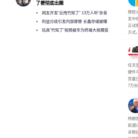
了梗彻底出圈
微软
网友开发“云甩竹知了” 13万人听“余音
发中
绕梁”
利益分歧引发内部摩擦 长鑫存储被曝
正试
曾将华为驻场工程师驱逐出研发基地
玩具“竹知了”视频被华为终端大规模投
方式。
诉下架
行副总
a）
发工
注。
界》
任天
硬件
货量
7万
攀升
619
特朗
前通过
关税