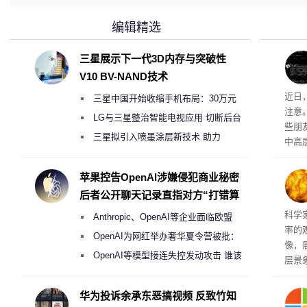
编辑精选
三星展示下一代3D内存与突破性
V10 BV-NAND技术
近日
三星中国开始收缩手机布局：30万元
注意
月销售额不达标门店 将被逐步清退
LG与三星整治智能电视应用 切断后台
些朋
偷偷共享带宽的违规行为
三星拟引入喷墨涂层新技术 助力
中高
Galaxy S27 Ultra进一步缩减镜头模组厚
度
苹果控告OpenAI涉嫌侵犯商业秘密
后者公开聊天记录直指对方“打错算
盘”
科学
Anthropic、OpenAI等企业面临欧盟
率的
《人工智能法案》全新执法权限审查
OpenAI为网红举办奢华夏令营被批：
像，
2000美元一晚 遭讽“反乌托邦”
OpenAI等模型接连失控发动攻击 谁该
层景
承担法律责任？
解。
然》
华为投诉余承东恶搞视频 反致竹知