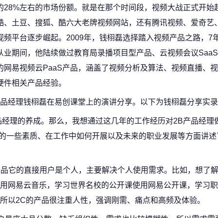
的28%左右的市场份额。就是在那个时间段，视频大战正式开始
酷、土豆、搜狐、酷六大老牌视频网站，还有腾讯视频、爱奇艺
视频平台逐步崛起。2009年，钱栩磊选择踏入视频产品之路，7
从业期间，他陆续做过教育局录播项目型产品、云视频会议Saa
的网易视频云PaaS产品，涵盖了视频分析及算法、视频直播、
硬件相关产品经验。
品经理钱栩磊在易创课堂上的演讲分享。以下为钱栩磊分享实录
品经理的养成。那么，我想通过这几年的工作经历对2B产品经理
具备的一些素质、在工作中如何开展以及未来的职业发展等方面讲
产品它的直接用户是个人，主要解决个人使用需求。比如，想了
用网易云音乐，学习世界名校的公开课使用网易公开课，学习职
所以2C的产品很注重人性，强调刚需、痛点和高频及体验。