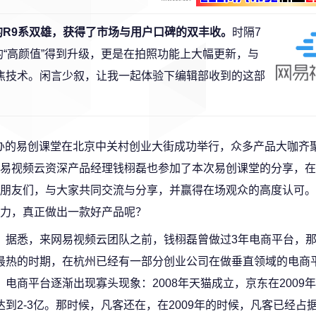
点的R9系双雄，获得了市场与用户口碑的双丰收。
时隔7
9的“高颜值”得到升级，更是在拍照功能上大幅更新，与
核对焦技术。闲言少叙，让我一起体验下编辑部收到的这部
f共同举办的易创课堂在北京中关村创业大街成功举行，众多产品大咖齐
易视频云资深产品经理钱栩磊也参加了本次易创课堂的分享，在
朋友们，与大家共同交流与分享，并赢得在场观众的高度认可。
力，真正做出一款好产品呢？
据悉，来网易视频云团队之前，钱栩磊曾做过3年电商平台，
最热的时期，在杭州已经有一部分创业公司在做垂直领域的电商平台
，电商平台逐渐出现寡头现象：2008年天猫成立，京东在2009
达到2-3亿。那时候，凡客还在，在2009年的时候，凡客已经占