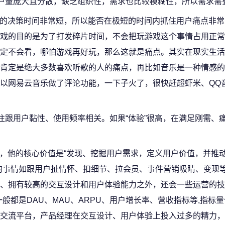
用户量庞大且分散，缺乏组织性，需求也比较模糊性，所以需求需
用户的决策时间非常短，所以能否在极短的时间内抓住用户痛点非
戏的目的是为了打发碎片时间，不会把玩游戏这个事情占用正常
定不会看，哪怕游戏再好玩，那么这就是痛点。其实在现实生活
肯定是绝大多数喜欢听歌的人的痛点，再比如音乐是一种情感的
以网易云音乐做了评论功能，一下子火了，很快赶超虾米、QQ音
往跟用户黏性、使用频率相关。如果“体验”很高，在满足刚需、
”，他的核心价值是“发现、挖掘用户需求，定义用户价值，并推
的事情如跟用户扯情怀、扣细节、拉会员、事件营销吸睛、变现
、拥有较高的交互设计和用户体验能力之外，还会一些运营的技
般都是DAU、MAU、ARPU、用户增长率、营收指标等,指标
交流平台，产品经理在交互设计、用户体验上投入过多的精力，