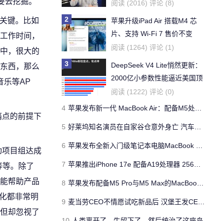
要去挖掘。
阅读 (2016) 评论 (8)
2
常关键。比如
苹果升级iPad Air 搭载M4 芯
片、支持 Wi‑Fi 7 售价不变
工作时间，
阅读 (1264) 评论 (1)
中，很大的
3
DeepSeek V4 Lite悄然更新：
东西，那么
2000亿小参数性能逼近美国顶
乐等AP
流
阅读 (1222) 评论 (0)
4
苹果发布新一代 MacBook Air：配备M5处理器 性能、存储与 AI 全面升级 ​
痛点的前提下
5
好莱坞知名演员在自家谷仓意外身亡 汽车搭电时突然自燃
6
苹果发布全新入门级笔记本电脑MacBook Neo 起售价599美元
动项目组达成
7
苹果推出iPhone 17e 配备A19处理器 256GB容量起步 刘海屏依旧
等等。除了
能帮助产品
8
苹果发布配备M5 Pro与M5 Max的MacBook Pro 本地AI能力再升级 ​
量化都非常明
9
麦当劳CEO不情愿试吃新品后 汉堡王发CEO狠咬皇堡视频借势营销
但却忽视了
10
人类离开了，牛留下了，然后统治了这座岛