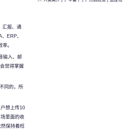
、汇报、通
、ERP、
效率。
音输入、邮
会觉得掌握
是不同的，所
户想上传10
商场里面的收
依然保持着旺