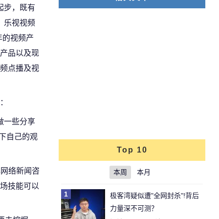
起步，既有
、乐视视频
年的视频产
S产品以及现
视频点播及视
：
做一些分享
述下自己的观
Top 10
解网络新闻咨
本周
本月
场技能可以
1
极客湾疑似遭"全网封杀"!背后
力量深不可测？