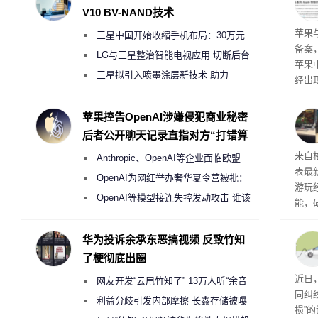
V10 BV-NAND技术
了
苹果
三星中国开始收缩手机布局：30万元
备案
月销售额不达标门店 将被逐步清退
LG与三星整治智能电视应用 切断后台
苹果
偷偷共享带宽的违规行为
三星拟引入喷墨涂层新技术 助力
经出
Galaxy S27 Ultra进一步缩减镜头模组厚
ac 
度
苹果控告OpenAI涉嫌侵犯商业秘密
后者公开聊天记录直指对方“打错算
盘”
内窥
来自
Anthropic、OpenAI等企业面临欧盟
表最
《人工智能法案》全新执法权限审查
OpenAI为网红举办奢华夏令营被批：
游玩
2000美元一晚 遭讽“反乌托邦”
OpenAI等模型接连失控发动攻击 谁该
能，
承担法律责任？
球》
训练
华为投诉余承东恶搞视频 反致竹知
了梗彻底出圈
近日
网友开发“云甩竹知了” 13万人听“余音
同纠
绕梁”
利益分歧引发内部摩擦 长鑫存储被曝
损”