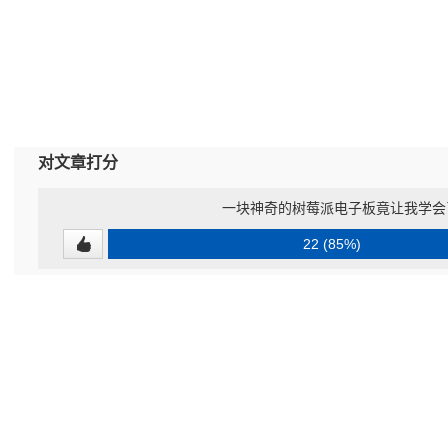
对文章打分
一块神奇的树莓派电子板竟让我学会了L
22 (85%)