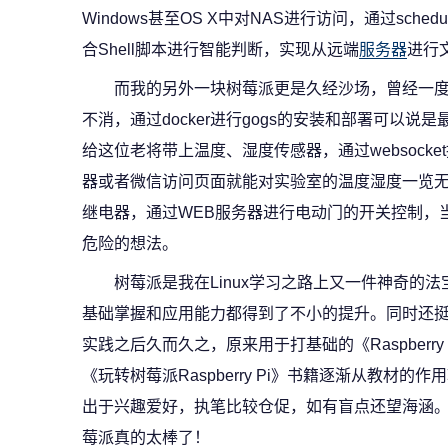
Windows甚至OS X中对NAS进行访问，通过sche
合Shell脚本进行智能判断，实现从远端
服务器
进行
而我的另外一块树莓派更是久经沙场，曾经一度
不消，通过docker进行gogs的安装和部署可以说
给这位老将带上温度、湿度传感器，通过websock
器或者微信访问页面就能对实验室的温度湿度一览
继电器，通过WEB服务器进行电动门的开关控制，当
危险的想法。
树莓派是我在Linux学习之路上又一件神奇的法
基础掌握和应用能力都得到了不小的提升。同时还
实践之后久而久之，原来用于打基础的《Raspberry
《玩转树莓派Raspberry Pi》书籍逐渐从教材
出于兴趣爱好，执笔比较仓促，如有盲点还望海涵
莓派真的太棒了！