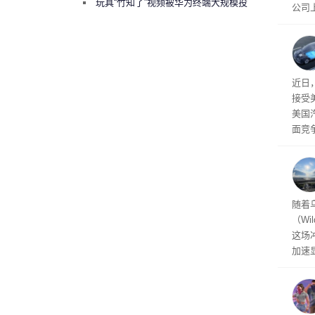
曾将华为驻场工程师驱逐出研发基地
玩具“竹知了”视频被华为终端大规模投
公司
诉下架
先生
事故
给打
近日
接受
美国
面竞
有一
性。
经济
随着
（Wi
这场
加速
击已
物流
毁，
评估