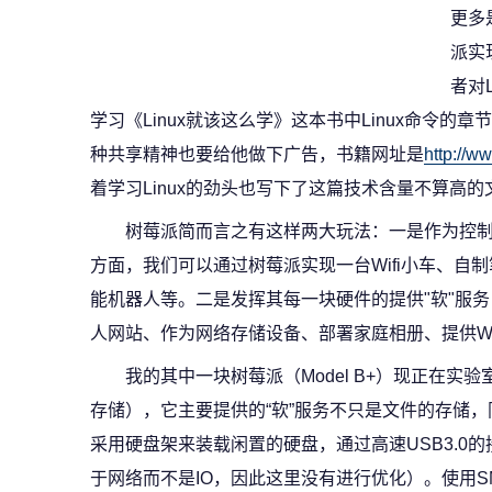
更多
派实
者对
学习《Linux就该这么学》这本书中Linux命令
种共享精神也要给他做下广告，书籍网址是
http://w
着学习Linux的劲头也写下了这篇技术含量不算高
树莓派简而言之有这样两大玩法：一是作为控制
方面，我们可以通过树莓派实现一台Wifi小车、自
能机器人等。二是发挥其每一块硬件的提供"软"服
人网站、作为网络存储设备、部署家庭相册、提供WI
我的其中一块树莓派（Model B+）现正在实
存储），它主要提供的“软”服务不只是文件的存储
采用硬盘架来装载闲置的硬盘，通过高速USB3.0
于网络而不是IO，因此这里没有进行优化）。使用SM