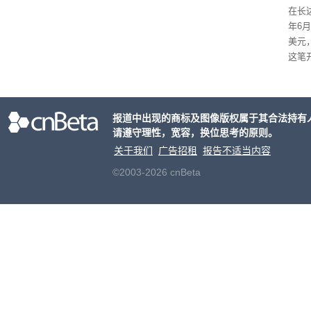
依旧
在长达
米，
年6
上。
美元
这笔
率还
称终
器、
报道中出现的商标及图像版权属于其合法持有
事线的
请遵守理性，宽容，换位思考的原则。
行官
容体
关于我们
广告招租
报告不适当内容
©2003-2026 cnBeta