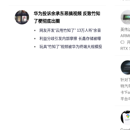
承担法律责任？
失。研
内存
华为投诉余承东恶搞视频 反致竹知
以利用
了梗彻底出圈
并窃取
SD
英伟达
网友开发“云甩竹知了” 13万人听“余音
在线
态
AR
件是
绕梁”
利益分歧引发内部摩擦 长鑫存储被曝
C）
软件
曾将华为驻场工程师驱逐出研发基地
玩具“竹知了”视频被华为终端大规模投
RTX
诉下架
年晚
将到
的技
起售
针对
特汽
卡“F
平台
为2
车的
及个
Goo