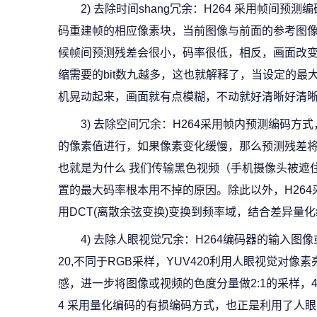
2) 去除时间shang冗余：H264 采用帧间
码重建帧的相应像素块，当前图像与前面的参考图
候帧间预测残差会很小，码率很低，相反，画面改
缩需要的bit数九越多，这也就解释了，当设定的最
机晃动起来，画面就有点模糊，不动就好清晰好清晰
3) 去除空间冗余：H264采用帧内预测编码
的像素值进行，如果像素变化缓慢，那么预测残差将
也就是为什么 我们传输黑色视频（手机摄像头被遮
置的最大码率根本用不掉的原因。除此以外，H26
用DCT(离散余弦变换)变换到频率域，结合差异量
4) 去除人眼视觉冗余：H264编码器的输入图
20,不同于RGB采样，YUV420利用人眼视觉对
感，进一步将图像或视频的色度分量做2:1的采样，
4 采用量化编码的有损编码方式，也正是利用了人