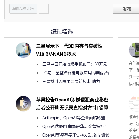
发布
编辑精选
三星展示下一代3D内存与突破性
V10 BV-NAND技术
RTX
在当
三星中国开始收缩手机布局：30万元
下，
月销售额不达标门店 将被逐步清退
LG与三星整治智能电视应用 切断后台
到一
偷偷共享带宽的违规行为
三星拟引入喷墨涂层新技术 助力
福利活
Galaxy S27 Ultra进一步缩减镜头模组厚
英伟
州格
度
苹果控告OpenAI涉嫌侵犯商业秘密
家提供
后者公开聊天记录直指对方“打错算
卡（F
盘”
户面
随着科
Anthropic、OpenAI等企业面临欧盟
这一
ey
（Veri
《人工智能法案》全新执法权限审查
OpenAI为网红举办奢华夏令营被批：
的安全
2000美元一晚 遭讽“反乌托邦”
OpenAI等模型接连失控发动攻击 谁该
的最新