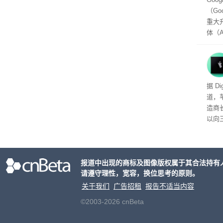
（Go
重大
体（A
以通
查找
（Per
用的
头的
据 D
推出，
道，
单一
造商
户处
以向
策略
目的
大的
报道中出现的商标及图像版权属于其合法持有
请遵守理性，宽容，换位思考的原则。
关于我们
广告招租
报告不适当内容
©2003-2026 cnBeta