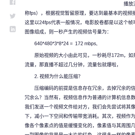
播放流
称fps），根据视觉暂留原理，要达到最基本的视频播
这里以24fps代表一般情况，电影胶卷都是以这个帧
图像组成，则一秒产生的视频信号量为：
640*480*3*8*24 = 172 mbps,
原始视频的大小由此可见，一秒耗尽172m，如
流量，那直播不超过几分钟，流量包就爆啦，
2. 视频为什么能压缩？
压缩编码的前提是信息存在冗余，去掉冗余的
冗余么？当然有，视频信息作为普通的计算机信息
我们发送一个视频文件给对方，我们会先尝试将其像其
下，减小一下空间和传输带宽消耗。其次，视频作
像各个像素点的值是缓慢变化的，像素值与其周围
一副图像的背景是一大片的红色，这很多一样的像