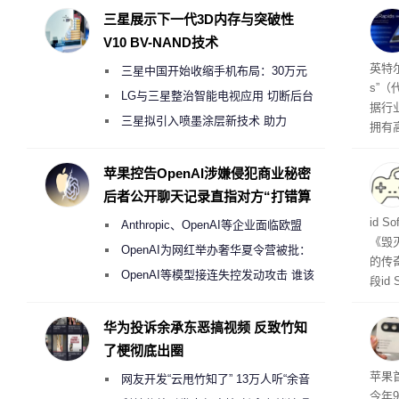
三星展示下一代3D内存与突破性
V10 BV-NAND技术
256
英特尔
三星中国开始收缩手机布局：30万元
s”（
月销售额不达标门店 将被逐步清退
LG与三星整治智能电视应用 切断后台
据行
偷偷共享带宽的违规行为
三星拟引入喷墨涂层新技术 助力
拥有高
Galaxy S27 Ultra进一步缩减镜头模组厚
在直接
务器
度
苹果控告OpenAI涉嫌侵犯商业秘密
后者公开聊天记录直指对方“打错算
盘”
战士
id 
Anthropic、OpenAI等企业面临欧盟
《毁
《人工智能法案》全新执法权限审查
OpenAI为网红举办奢华夏令营被批：
的传
2000美元一晚 遭讽“反乌托邦”
OpenAI等模型接连失控发动攻击 谁该
段id
承担法律责任？
灭战
华为投诉余承东恶搞视频 反致竹知
了梗彻底出圈
苹果首
网友开发“云甩竹知了” 13万人听“余音
今年