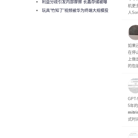
绕梁”
利益分歧引发内部摩擦 长鑫存储被曝
机更
曾将华为驻场工程师驱逐出研发基地
玩具“竹知了”视频被华为终端大规模投
人So
诉下架
Ul
蓝色设
ra
生产
如果
在停
上做
的包
如官方
初停
题
GPT
5年
mitri
式时
似然