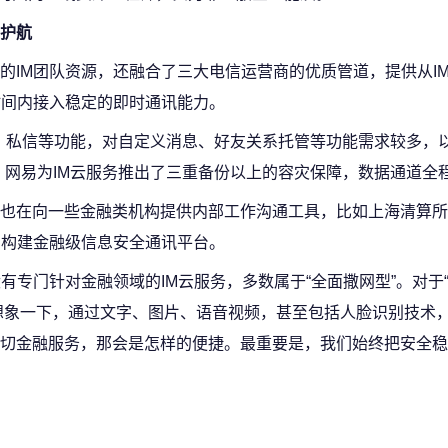
护航
IM团队资源，还融合了三大电信运营商的优质管道，提供从IM 
时间内接入稳定的即时通讯能力。
聊、私信等功能，对自定义消息、好友关系托管等功能需求较多，
，网易为IM云服务推出了三重备份以上的容灾保障，数据通道全
也在向一些金融类机构提供内部工作沟通工具，比如上海清算所
，构建金融级信息安全通讯平台。
有专门针对金融领域的IM云服务，多数属于“全面撒网型”。对于
以想象一下，通过文字、图片、语音视频，甚至包括人脸识别技术
切金融服务，那会是怎样的便捷。最重要是，我们始终把安全稳