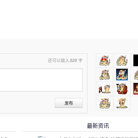
还可以输入
320
字
发布
最新资讯