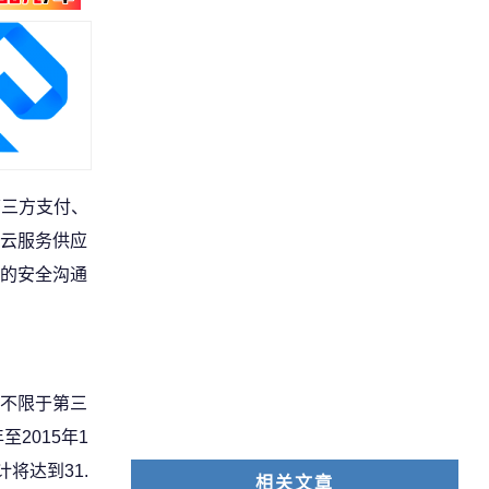
第三方支付、
M云服务供应
的安全沟通
不限于第三
2015年1
将达到31.
相关文章