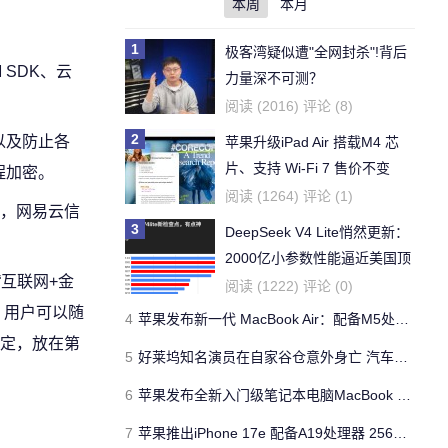
本周
本月
1
极客湾疑似遭"全网封杀"!背后
SDK、云
力量深不可测？
阅读 (2016) 评论 (8)
2
以及防止各
苹果升级iPad Air 搭载M4 芯
片、支持 Wi‑Fi 7 售价不变
程加密。
阅读 (1264) 评论 (1)
，网易云信
3
DeepSeek V4 Lite悄然更新：
2000亿小参数性能逼近美国顶
“互联网+金
流
阅读 (1222) 评论 (0)
，用户可以随
4
苹果发布新一代 MacBook Air：配备M5处理器 性能、存储与 AI 全面升级 ​
定，放在第
5
好莱坞知名演员在自家谷仓意外身亡 汽车搭电时突然自燃
6
苹果发布全新入门级笔记本电脑MacBook Neo 起售价599美元
7
苹果推出iPhone 17e 配备A19处理器 256GB容量起步 刘海屏依旧