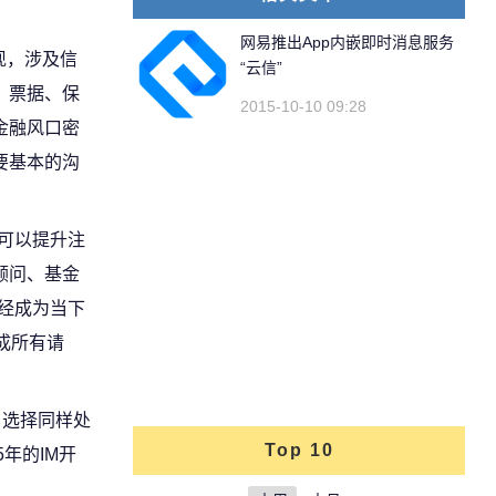
网易推出App内嵌即时消息服务
现，涉及信
“云信”
、票据、保
2015-10-10 09:28
金融风口密
要基本的沟
可以提升注
顾问、基金
经成为当下
成所有请
，选择同样处
Top 10
年的IM开