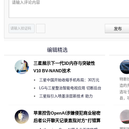
发布
编辑精选
三星展示下一代3D内存与突破性
V10 BV-NAND技术
Ter
特斯拉
三星中国开始收缩手机布局：30万元
造的先
月销售额不达标门店 将被逐步清退
LG与三星整治智能电视应用 切断后台
选址
偷偷共享带宽的违规行为
三星拟引入喷墨涂层新技术 助力
县，
Galaxy S27 Ultra进一步缩减镜头模组厚
公司
在社
度
苹果控告OpenAI涉嫌侵犯商业秘密
疑问
后者公开聊天记录直指对方“打错算
建筑”
盘”
患
据科技