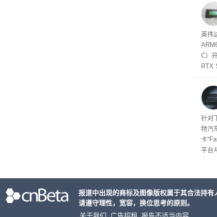
内存
以利用
并窃取
SD
英伟达
在线
态
AR
件是
C）
软件
RTX
年晚
将到
的技
起售
针对
特汽
卡“F
平台
为2
车的
报道中出现的商标及图像版权属于其合法持有
请遵守理性，宽容，换位思考的原则。
关于我们
广告招租
报告不适当内容