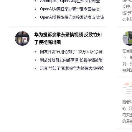
Anthropic、OpenAI等企业面临欧盟
超 1
反映，
《人工智能法案》全新执法权限审查
OpenAI为网红举办奢华夏令营被批：
运行F
2000美元一晚 遭讽“反乌托邦”
OpenAI等模型接连失控发动攻击 谁该
ot
承担法律责任？
损坏
华为投诉余承东恶搞视频 反致竹知
了梗彻底出圈
RTX
在当
网友开发“云甩竹知了” 13万人听“余音
下，
绕梁”
利益分歧引发内部摩擦 长鑫存储被曝
到一
曾将华为驻场工程师驱逐出研发基地
玩具“竹知了”视频被华为终端大规模投
福利活
诉下架
英伟
州格
家提供
卡（F
户面
随着科
这一
ey
（Veri
的安全
的最新
失。研